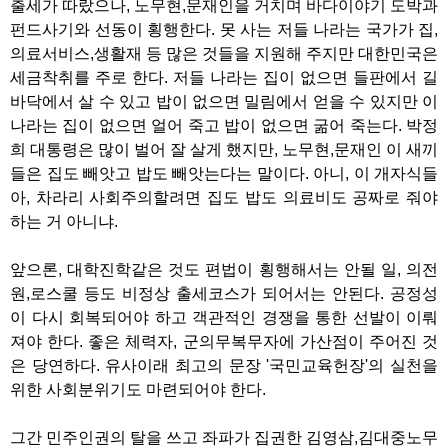
출세가 따랐으나, 노무현,문재인을 거치며 바다이야기 도박과
펀드사기와 선동이 횡행한다. 못 사는 저들 나라는 국가가 집,
의료서비스,생활재 등 많은 것들을 지원해 주지만 대한민국은
세금착취를 주로 한다. 저들 나라는 집이 없으면 들판에서 길
바닥에서 살 수 있고 밥이 없으면 밀림에서 얻을 수 있지만 이
나라는 집이 없으면 얼어 죽고 밥이 없으면 굶어 죽는다. 박정
희 대통령은 많이 벌어 잘 살게 했지만, 노무현,문재인 이 새끼
들은 집도 빼앗고 밥도 빼앗는다는 말이다. 아니, 이 개자식들
아, 차라리 사회주의할려면 집도 밥도 의료비도 공짜로 줘야
하는 거 아니냐.
앞으론, 대학진학같은 것도 편법이 횡행해서는 안될 일, 의전
원,로스쿨 등도 비정상 출세코스가 되어서는 안된다. 공정성
이 다시 회복되어야 하고 객관적인 경쟁을 통한 선발이 이뤄
져야 한다. 좋은 체력자, 군의무복무자에 가산점이 주어진 것
은 당연하다. 유사이래 최고의 문장 '국민교육헌장'의 실천을
위한 사회분위기도 마련되어야 한다.
그간 민주인권의 탈을 쓰고 좌파가 집권한 김영삼,김대중노무