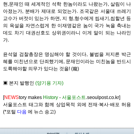
현,문재인 때 세계적인 석학 한놈이라도 나왔는가, 살림이 나
아졌는가, 분배가 제대로 되었는가. 조국같은 서울대 쓰레기
교수가 버젓이 있는가 하면, 지 형,형수에게 씹새기,씹할년 등
의 욕설을 자연스럽게 한 이재명같은 놈이 국가 녹을 축내는
데도 차기 대권선호도 상위권이라니 이게 말이 되는 나라인
가.
윤석열 검찰총장은 명심해야 할 것이다, 불법을 저지른 박근
혜를 미친년으로 단죄했기에, 문재인이라는 미친놈을 반드시
도륙해야할 의무가 있다는 것을! (龍)
▣ 본지 발행인
(양기용 기자)
[
NEWS
tory makes
History
-
서울포스트
.seoulpost.co.kr]
서울포스트 태그와 함께 상업목적 외에 전재·복사·배포 허용
(*포털
다음
에 뉴스 송고)