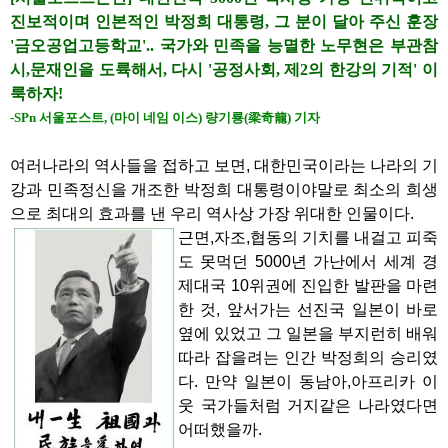
진보적이며 인본적인 박정희 대통령, 그 분이 달아 주신 훈장
'금오공업고등학교'.. 국가와 민족을 능멸한 노무현은 부관참
시,문재인을 도륙해서, 다시 '공정사회, 제2의 한강의 기적' 이
룩하자!
-SPn 서울포스트, (마이 네임 이스) 량기룡(梁奇龍) 기자
여러나라의 역사들을 접하고 보면, 대한민국이라는 나라의 기
강과 민족정신을 개조한 박정희 대통령이야말로 최소의 희생
으로 최대의 효과를 낸 우리 역사상 가장 위대한 인물이다.
근면,자조,협동의 기치를 내걸고
피죽
도 못먹던 5000년 가난에서 세계 경
제대국 10위권에 진입한 발판을 마련
한 것, 앞서가는 선진국 일본이 바로
옆에 있었고 그 일본을 부지런히 배워
따라 잡을려는 인간 박정희의 승리였
다. 만약 일본이 동남아,아프리카 이
웃 국가들처럼 거지같은 나라였다면
어떠했을까.