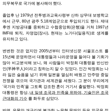
의무복무로 국가에 봉사해야 했다.
졸업후 난 1979년 전투병과교육사령부 산하 상무대 보병학교
에서 근무, 80년 광주 5.18계엄군으로 투입되기도 했다. 제대
후엔 지방공대를 중퇴하고 수협중앙회(은행)을 거쳐 1997년
IMF때 퇴직, 자영업(장사), 현재는 노가다(일용직)로 생계를
유지하고 있다.
변변한 것은 없지만 2005년부터 인터넷신문 서울포스트 를
15년째 운영하면서 대통령들과 나라운영을 들여다 볼 기회가
많아 비교분석해 보니, 왜 사람들이 박정희 대통령을 반신반
인(半神半人)이라고 칭하는지 알 수 있었다. 인간 박정희는 나
라 잃은 슬픔을 넘기 위해 일본을 열심히 배웠고 만주땅 중일
전쟁을 겪으며 국가관과 세계관을 세웠다. 그 분이 우리에게
'국가와 민족'을 그토록 강조한 혼이 거기서 출발했다. 박정희
대통령은 항상,
내 일생 조국과 민족을 위하여, 기술인은 조국
근대화의 기수
를 화두로 삼았다.
반면, 우물안 개구리에 불과한 노무현,문재인 등은 외국을 접