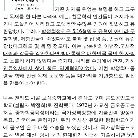
기존 체제를 뒤엎는 혁명을 하고 그릇
된 독재를 한 다른 나라의 예는, 천문학적 인간들이 거지가 되
거나 도살되어 사라졌고 오랫동안 수많은 인권이 짓밟히고 유
린당했다. 그러나
박정희정권은 5.16혁명도 유혈이 아니라 무
혈혁명, 저항인물이 죽었다해도 불과 몇 십 명 쯤, 인권이 유린
당했다고해도 몇 백 명 정도다. 이는 남북한의 이념적,군사적
대립과 갈등을 감안한다면 박대통령은 대한민국 국민 한 사람
도 소홀히 하지 않았다는 증거다. 나라를 수렁에서 건진, 가히
인류역사에서 찾기 힘든 '명예혁명'이었다.
이런 박정희대통
령을 향해 인권,독재 운운한 놈들 대가리를 기관총으로 벌집
을 만들어 놔야 한다.
나는 전라도 시골 보성중학교에서 경상도 구미 금오공업고등
학교(설립자 박정희)로 진학했다. 1973년 개교한 금오공고는
처음 중화학공육성이라는 국가정책방향에 기술인력 양성이
목표. 외국에는 흔하지만, 우리 역사상 유일한 왕립학교이기
에 금오인 은 위대한 스승을 모셨던 것이다. 국가장학금으로
교육 받은 대신, 당시 군의 현대화가 시급해 기술하사관 5년