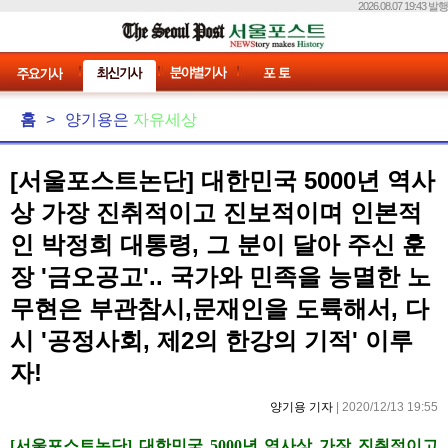
2026.08.07 19:43 발행
홈
>
양기용은
자유세상
[서울포스트논단] 대한민국 5000년 역사
상 가장 진취적이고 진보적이며 인본적
인 박정희 대통령, 그 분이 달아 주신 훈
장 '금오공고'.. 국가와 민족을 능멸한 노
무현은 부관참시,문재인을 도륙해서, 다
시 '공정사회, 제2의 한강의 기적' 이루
자!
양기용 기자
| 2020/12/13 19:55
[서울포스트논단] 대한민국 5000년 역사상 가장 진취적이고