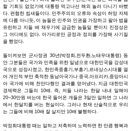
할 기회도 없었기에 대통령 먹고나선 해외 놀러 다니기 바빴
다. 편협한 씹새들이다. 민주주의의 오류와 속성이 허망 자체
에 다름 아니듯, 이 놈들은 민주와 인권을 가장하고 팔아 법을
유린하고 지들 배 채우기에 급급한 놈들일 뿐이지 진정성은
그 어디에도 없다. 아가리로만 공정과 정의를 가장해 사기질
을 했었다.
돌이켜보면 군사정권 30년(박정희,전두환,노태우대통령) 동
안 그분들은 국가와 민족을 위한 일념으로 대한민국을 강성대
국으로 성장시켰고, 한민족중흥기,부흥기,르네상스시대를 열
어 개인적 부만 축적한 동남아국가나 중국,아프리카,중앙아시
아 국가에 비해 천만다행인 결과를 얻어냈다. 지금 대한민국
경제력은 그들의 10배. 즉, 저들 나라는 한달 내내 일해야
20~30만원 버는데 한국 들어온 개들은 3일만 일하면 그 나라
에서 한달치를 버는 현실이다. 그러나 현재 산술적으로 우리
는 그들에 비해 10배 잘 살지만 10배 불행하다.
박정희대통령 때는 일하고 저축하며 노력하면 한 만큼 행복과