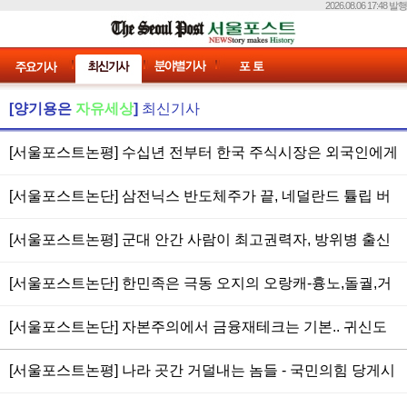
2026.08.06 17:48 발행
[양기용은
자유세상
]
최신기사
[서울포스트논평] 수십년 전부터 한국 주식시장은 외국인에게
호구(봉)라고 알려진 사실, 큰손이나 외국인이 딱 작전하기 좋
[서울포스트논단] 삼전닉스 반도체주가 끝, 네덜란드 튤립 버
은 시장 규모 + 국민성도 투기적 도박근성.. 레버리지 etf 3천
블=삼성전자 36만원(1800만원/5천원),하이닉스290만원은
만원 규제 첫 날 1000포인트(18%) 상승, 외인 매수 사상 최대,
[서울포스트논평] 군대 안간 사람이 최고권력자, 방위병 출신
영원한 고점 버블.. 년초 4천 포인트에서 9천 포인트까지는 최
개인 매도 사상 최대.. 미쳐 날뛰고 미친년 널뛰는 장.. jtbc부
이 국방부장관인 국가는 인류역사에서 전무후무한 진기록,
단기간 신기록.. AI버블 심각, 범용되지 못할 과학기술은 노이
[서울포스트논단] 한민족은 극동 오지의 오랑캐-흉노,돌궐,거
도직전 회사채 발행은 사기,배임,횡령으로 관련자 전원 감빵
6.25휴전 기간도 역대급인 한반도에서 저 정도면 사실상 남한
즈,쓰레기.. 젊은이들은 코인,반도체,ai산업제 투자보다 성기
란,말갈,여진,몽골과 유사한 기질, 이성보다 감정적 경향이 지
에 쳐 넣어야
은 망한 나라.. 방위복무시 탈영사건 의혹의 국회의원5선 안
[서울포스트논단] 자본주의에서 금융재테크는 기본.. 귀신도
키우기,정력배가 운동이 인생의 참 행복을 준다는 사실을 알
배한 종족성.. 어른 아이 할 것없이 싸가지 없어 군중심리로 중
규백장관은 거의 국방위만 보직, 혹시 불온 병적기록 정지작
모른다는 주식은 사기로 오르고 사기로 내린다, 나는 오늘도
라
요한 국책 결정도 서슴지 않아.. 그럼에도 '스타벅스 가야지,
[서울포스트논평] 나라 곳간 거덜내는 놈들 - 국민의힘 당게시
업하기 위한 것을 알고 임명되었다면 국정농단의 전형
도박하러 간다.. 주가 8800포인트. 삼성전자 35만원(액면가
탱크데이' 외친 청소년 범죄연령,고등학생 야구장에서 응원행
판 사건 한동훈은 쥐새끼,인간쓰레기, 낭인 검사에서 정치부