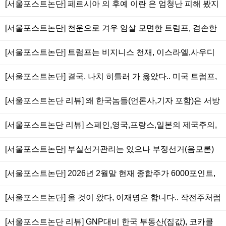
5000원으로 1750만원-시가총액 2000조원).. 종합주가 산출
[서울포스트논단] 페르시아 의 후예 이란 은 엄청난 피해 봤지
위 징계는 너무 심해.. 5.18광주사태가 한국사회 민주주의 성
랑아, 평생 국세 뽑아먹는 경제사회 기생충.. 국무총리까지 해
방식에서 시장 왜곡 심해.. 주식이 어려운 것은 십중팔구 거지
만 천조국 미국,이스라엘과 맞짱뜨며 사실상 '위대한 승리' 쟁
역,성지,상징 될 수 없고 되어서도 안돼
먹은 놈(김부겸),국회부의장까지 해 먹은 놈(주호영)이 대구시
[서울포스트논단] 천운으로 겨우 암살 모면한 트럼프, 겸손한
가 된다는 통계, 그러나 주식이 공부보다 쉬운 것은 오르냐 내
취, 세계 5대 강국 잠재력과 역량 충분.. 미국은 지상전 패배
장이라는 먹거리에 박 터지게 싸우는 현실.. 서울시장은 오세
평화주의 대신 비열한 악마적 살인마 길 선택.. 미국의 15개,
리느냐 둘 중 하나이기 때문
두려워 대규모 재공습 망설임.. 이란 미사일은 중동국가와 기
[서울포스트논단] 트럼프는 비지니스 천재, 이스라엘,사우디
훈, 인천시장은 유정복 당선 유력
이란이 제시한 5개 휴전,종전 합의안은 서로에 내민 항복 문
지, 호르무즈 역봉쇄한 미국 항공모함 정조준 후 협상 구걸하
에 순전히 개인사업확장(돈벌이)으로 일으킨 이란 침공.. 이미
서.. 트럼프,네타냐후가 행한 한 나라의 지도자들 몰살은 인류
[서울포스트논단] 결국, 나치 히틀러 가 옳았다.. 미국 트럼프,
는 척 기다림
그들은 전쟁범죄자로서 광기만 남아.. 지상전 개시 가능성 커
역사상 가장 악랄한 사건일 것
이스라엘 네타냐후,사우디 빈 살만 이 이란(아이란) 하메네이
장기전 예상, 군사지원 요청에 참여할 유럽 국가없고 한국도
[서울포스트논단 리뷰] 왜 한국놈들(언론사,기자 포함)은 서방
에 도둑 펀치 날린 침략, 남의 나라 지도자를 몰살한 것은 인류
군대,함정,군함 파견 안될 일.. 세계를 상대로 1:100으로 싸우
으로부터 위협받는 러시아가 우크라이나(유크레인)를 침공한
사 최고 극악무도한 사건.. 미국은 전쟁(군수물자 소모)을 가
[서울포스트논단 리뷰] 스페인,영국,프랑스,일본의 제국주의,
는 이란을 적극 응원한다
것은 증오하면서, 국제법까지 어기며 이란(아이란)을 침공한
끔 해야하는 나라.. 인류애고 나발이고 세상의 정의는 오로지
독일 나치주의 가 옳다.. 세상은 물리적인 힘(군사력의 총칼)
이스라엘(미국)에 무한 지지를 보내는가.. 도둑질로 탄핵위기
[서울포스트논단] 부실선거관리는 있으나 부정선거(음모론)
경제력과 군사적인 힘
이 진리이자 정의, 비스마르크 의 철혈정책, 히틀러 를 오마주
의 네타냐후 예를 봐도 지도자가 정직하지 못하면 나라 안팎
에 사이비종교처럼 빠져 있는 보수 국힘당의 미래는 없다.. 토
하고 있는 러시아 푸틴 의 우크라이나(유크레인) 침략, 미국의
[서울포스트논단] 2026년 2월말 현재 종합주가 6000포인트,
으로 재앙 (2025/06/25)
론에서도 이준석이 완승, 보수 윤석열이 부정선거로 이겼다는
트럼프 의 베네수엘라 침공,그린란드 야욕에 누가 돌을 던지
주식계좌 1억개 이상.. 주식은 사기로 오르고 사기로 내린다..
해괴한 논리를 가진 전한길,이영돈,박주현,김미영은 완패
[서울포스트논단] 올 것이 왔다, 이재명은 합니다.. 작전주처럼
랴 (2026/01/13)
액면가 5000으로 통합해 1주당-삼성전자 1000만원, 에코프
폭등한 부동산(집)을 살(居) 사람이 없고 살(買) 사람이 없다..
로 1500만원(최고가), 하이닉스 100만원, 레인보우로보틱스
[서울포스트논단 리뷰] GNP대비 한국 부동산(집값), 코카콜