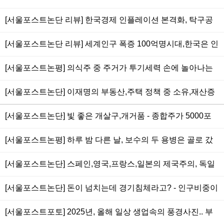
가격 비싸서가 아니라 더 이상 필요로 하는 사람의 실종이 현
850만원, 삼천당제약 800만원, 고려아연 200만원.. 주가 왜곡
라,스타벅스커피,소고기 등 물가 세계에서 가장 비싸.. 사기업
주소.. 집값 폭락해도 경제 침체와 무관한 구조가 더 큰 문제
[서울포스트논단 리뷰] 한국경제 인플레이션 본격화, 탁구공
시켜 개미들에 사기치기 위한 현행 100,500원 액면가는 통합
노동자 임금, 공무원,공기업 임금도 최고.. 자살율 OECD 국가
만한 귤하나 1천원,당구공만한 사과 2천원,야구공만한 배 4천
되어야
중 1위는 부의 재분배 안된 탓.. 나라 망하지 않는 게 이상하다
[서울포스트논단 리뷰] 세계인구 폭증 100억명시대,한국은 인
원, 소고기값,서울주택가격 세계에서 가장 비싸.. 해방후 물가
(2025/08/03)
구감소.. 출산기피,종족간 극한 이기심+집값폭등,부동산값,비
100만%(1만배) 상승.. 집값(부동산) 폭락하지 않으면 IMF때
[서울포스트논평] 의식주 중 주거가 투기세력 손에 놀아나는
효율적 고비용사회,대학까지 엉터리 비리,사교육비 증가.. 경
처럼 모두 곡소리 난다 (2024/02/11)
삶, 이재명의 부동산 사기에 대한 '핵맹' 적극 지지한다, 다음
제 붕괴되더라도 부동산 가격 폭락해야 민족이 산다
[서울포스트논단] 이재명의 부동산,주택 정책 중 소유,재산증
은 입시,교육 개혁.. 쓰레기 개잡놈에서 진정한-박정희 대통령
(2023/06/17)
식 수단보다 주거개념으로 전환 노력은 매우 긍정적.. 서민 임
같은 혁명가로 거듭나라
[서울포스트논단] 빛 좋은 개살구,개거품 - 종합주가 5000포
차인을 위한 강남도심 한복판에 정부주도 소형 임대 주거공급
인트 시대, 삼성전자와 기관, 에코프로 등 사기기업들이 올렸
등으로 부동산 거품 충분히 해소할 수 있어.. 부동산 좋아하는
[서울포스트논평] 하루 밤 다른 날, 보수의 두 용병은 골로 갔
지만, 앞으로 7000,10000포인트 갈 수도 있어.. 한국은행의
한국놈들에게 내가 별을 하나씩 따 주고 싶다
다.. 대통령 윤석열은 내란수괴로 사형 구형받고, 가족 동원 비
발권(통화량) 폭발적으로 늘어 초유동성이 모든 물가,주가,환
[서울포스트논단] 스페인,영국,프랑스,일본의 제국주의, 독일
열하게 드루킹 짓한 당대표 한동훈은 제명, 두 서울대 법대 검
율 등등에 초인플레이션으로 작용.. 주식은 광기와 탐욕, 사기
나치주의 가 옳다.. 세상은 물리적인 힘(군사력의 총칼)이 진
사출신이 저토록 허술하니, 허탈함을 넘은 이 족속의 업보
[서울포스트논단] 돈이 넘치는데 경기침체라고? - 인구비중이
로 오르고 사기로 내린다
리이자 정의, 비스마르크 의 철혈정책, 히틀러 를 오마주 하고
가장 높은 60대의 활동성 둔화가 결정타, 인터넷,스마트폰
있는 러시아 푸틴 의 우크라이나(유크레인) 침략, 미국의 트럼
[서울포스트포토] 2025년, 올해 일상 생업속의 풍경사진.. 부
(sns,유튜브)이 직업과 거리의 기업을 죽였고, 재테크 의 금융