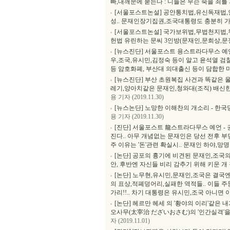
빠,대깨문에 묻는다 : 니들은 무슨 죽을 죄를
[서울포스트논설] 공안통치법,유신독재법,
성.. 문재인장기집권,조국대통령도 충분히 
[서울포스트논설] 국가보위법,무법천지법,
헌법 유린하는 문씨 3인방(문재인,문희상,
[뉴스진단] 서울포스트 용스트라다무스 예언
우,조국,유시민,김정숙 등이 알고 윤석열 검
등 암호화폐, 부산대 의대출신 등이 담합한
[뉴스진단] 부산 초원복집 사건과 똑같은 
레기,양아치같은 문재인,청와대(조직) 배신한
용 기자 (2019.11.30)
[뉴스논단] 노망한 이해찬의 개소리 - 한국당
용 기자 (2019.11.30)
[진단] 서울포스트 龍스트라다무스 예언 -
진다.. 아무 개념없는 문재인은 당선 전후 부
주 이유는 '돈'관련 확실시.. 문재인 하야,
[논단] 공포의 흉기에 비견된 문재인,조국
안, 후반엔 자신들 비리 감추기 위해 키운 
[논단] 노무현,유시민,문재인,조국은 결국
의 표상,적폐덩어리,실패한 역적들.. 이들 주
가리!!.. 차기 대통령은 유시민,조국 아니면 
[논단] 헤르만 헤세 의 '황야의 이리'같은 
오사무(太宰治 だざいおさむ)의 '인간실격'을
자 (2019.11.01)