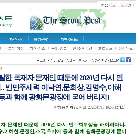
처음으로
l
로그인
l
SPn View
해외·주간
기획·Series
l
l
l
l
l
l
제
교육·여성
과학·기술
국제·종교
금융·부동산
포토뉴스
영상뉴스
66
한 독재자 문재인 때문에 2020년 다시 민
. 반민주세력 이낙연,문희상,김명수,이해
 등과 함께 광화문광장에 묻어 버리자!
양기용 기자
(
발행일: 2020/01/17 19:56:12
)
자 문재인 때문에 2020년 다시 민주화투쟁을 해야하다니..
,이해찬,문정인,조국,추미애 등과 함께 광화문광장에 묻어