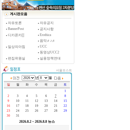
[시사저널 인터뷰] 윤방부 연세대 의대 명예교수,
"골초에게 전자담배를 허하라"
게시판모음
자유토론
자유공지
BannerPost
공지사항
Erothica
디카폰카▒
음악♬♪♬
UCC
일상의아침
동영상UCC2
편집위원실
실용정책연대
서울포스트