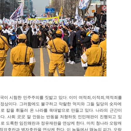
국이 시험한 민주주의를 짓밟고 있다. 이미 여적죄,이적죄,역적죄를
정상이다. 그러함에도 불구하고 악랄한 억지와 그들 일당의 숫자에
로 칼을 휘둘러 온 나라를 쑥대밭으로 만들고 있다. 나라의 근간이
다. 사회 곳곳 말 안듣는 반동을 처형하듯 인민재판이 진행되고 있
대로 도륙한 임진왜란과 정유재란을 연상케 한다. 마치 청나라 오랑캐
정묘호란과 병자호란을 연상케 한다. 이 놈들에서 왜놈의 피가, 오랑