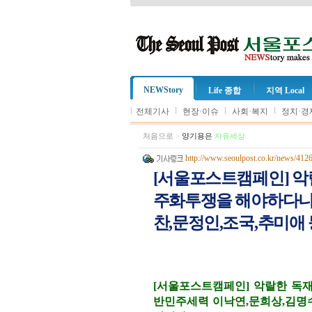
NEWStory
Life 종합
지역 Local
l
l
l
l
전체기사
현장·이슈
사회·복지
정치·경
처음으로
>
양기용은
자유세상
http://www.seoulpost.co.kr/news/412
[서울포스트캠페인] 악랄
주화투쟁을 해야하다니.
찬,문정인,조국,추미애
[서울포스트캠페인] 악랄한 독재
반민주세력 이낙연,문희상,김명수