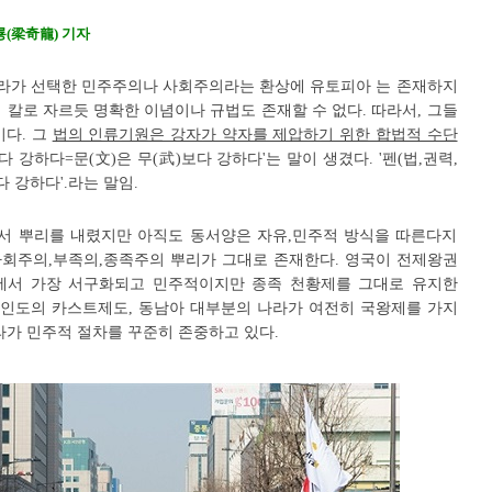
룡(梁奇龍) 기자
 나라가 선택한 민주주의나 사회주의라는 환상에 유토피아 는 존재하지
 칼로 자르듯 명확한 이념이나 규법도 존재할 수 없다. 따라서, 그들
이다. 그
법의 인류기원은 강자가 약자를 제압하기 위한 합법적 수단
다 강하다=문(文)은 무(武)보다 강하다'는 말이 생겼다. '펜(법,권력,
다 강하다'.라는 말임.
서 뿌리를 내렸지만 아직도 동서양은 자유,민주적 방식을 따른다지
사회주의,부족의,종족주의 뿌리가 그대로 존재한다. 영국이 전제왕권
에서 가장 서구화되고 민주적이지만 종족 천황제를 그대로 유지한
은 인도의 카스트제도, 동남아 대부분의 나라가 여전히 국왕제를 가지
나라가 민주적 절차를 꾸준히 존중하고 있다.