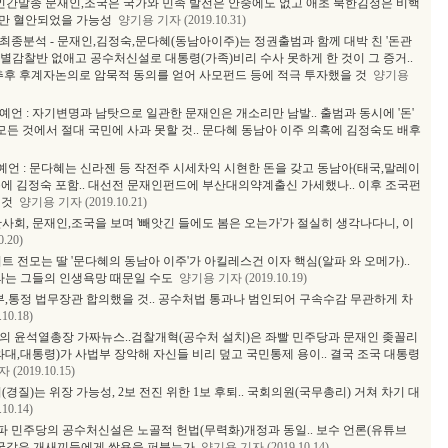
' 인간말종 문재인,조국은 국가와 민족 발전은 안중에도 없고 애초 북한김정은 비핵
에만 혈안되었을 가능성
양기용 기자 (2019.10.31)
최종분석 - 문재인,김정숙,문다혜(동남아이주)는 정권출범과 함께 대박 친 '돈관
 특별감찰반 없애고 공수처신설로 대통령(가족)비리 수사 못하게 한 것이 그 증거..
 추후 후계자논의로 암묵적 동의를 얻어 사모펀드 등에 적극 투자했을 것
양기용
언 : 자기변명과 남탓으로 일관한 문재인은 개소리만 남발.. 출범과 동시에 '돈'
모든 것에서 절대 국민에 사과 못할 것.. 문다혜 동남아 이주 의혹에 김정숙도 배후
언 : 문다혜는 신라젠 등 작전주 시세차익 시현한 돈을 갖고 동남아(태국,말레이
몸통에 김정숙 포함.. 대선전 문재인펀드에 부산대의약계출신 가세했나.. 이후 조국펀
 것
양기용 기자 (2019.10.21)
사회, 문재인,조국을 보며 '빼앗긴 들에도 봄은 오는가'가 절실히 생각나다니, 이
.20)
트 전모는 딸 '문다혜의 동남아 이주'가 아킬레스건 이자 핵심(알파 와 오메가)..
'라는 그들의 인생욕망 때문일 수도
양기용 기자 (2019.10.19)
부,통정 법무장관 합의했을 것.. 공수처법 통과나 범인되어 구속수감 무관하게 차
0.18)
의 윤석열총장 가짜뉴스..검찰개혁(공수처 설치)은 좌빨 민주당과 문재인 좆꼴리
대,대통령)가 사법부 장악해 자신들 비리 덮고 국민통제 용이.. 결국 조국 대통령
(2019.10.15)
경질)는 위장 가능성, 2보 전진 위한 1보 후퇴.. 국회의원(국무총리) 거쳐 차기 대
0.14)
좌파 민주당의 공수처신설은 노골적 헌법(무력화)개정과 동일.. 보수 언론(유튜브
인,조국같은 개새끼들에게 쌍욕을 퍼붓는가
양기용 기자 (2019.10.14)