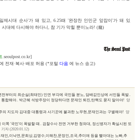
제시대 순사'가 돼 있고, 6.25때 '완장찬 인민군 앞잡이'가 돼 있
시대에 다시해야 하다니, 참 기가 막힐 뿐이노라! (龍)
트
.seoulpost.co.kr]
 전재·복사·배포 허용 (*포털
다음
에 뉴스 송고)
0년전부터의 최순실(최태민) 인연 부각에 국민들 분노, 담배값인상에 서민들 폭발..
 통합해야.. 박근혜 석방주장이 정당하다면 문재인 퇴진,탄핵도 묻지 말아야!
양
주의 지도자 김대중 대통령과 사기꾼에 불과한 노무현,문재인과는 구별해야!
양
 이쪽 '국민'이 폭발할 때.. 검찰수사 전면 거부한 청와대, 정신병자가 확실시된 또
자 (2020.01.12)
문재인,이낙연,문희상,김명수,이해찬,문정인,조국,추미애 등을 빨아대는 노빠,추