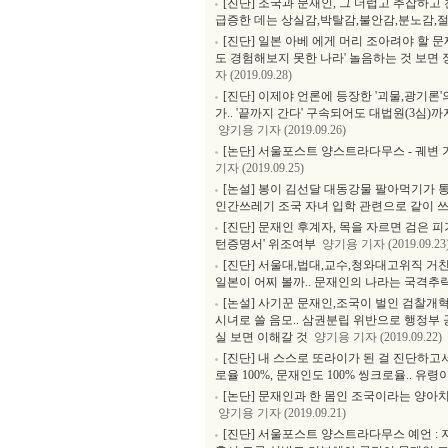
[진단] 조국과 문재인, 그 더럽고 추잡하고
급증한 데는 상실감,박탈감,불안감,분노감,절
[진단] 일본 아베 에게 머리 조아려야 할 
도 경험해보지 못한 나라' 놀음하는 것 보
자 (2019.09.28)
[진단] 이제야 언론에 등장한 '괴물,광기론
가.. '끝까지 간다' 구속되어도 대법원(3심)
양기용 기자 (2019.09.26)
[논단] 서울포스트 양스트라다무스 - 궤변 
기자 (2019.09.25)
[논설] 봉이 김선달 대동강물 팔아먹기가 통
인간쓰레기 조국 자녀 입학 관련으로 같이
[진단] 문재인 후계자, 목을 자르면 검은 피
턴증명서' 위조여부
양기용 기자 (2019.09.23
[진단] 서울대,법대,교수,청와대고위직 거
일본이 어찌 볼까.. 문재인의 나라는 국격추
[논설] 사기꾼 문재인,조국이 벌인 검찰개
시녀로 쓸 음모.. 삼권분립 위반으로 행정부 
실 보면 이해갈 것
양기용 기자 (2019.09.22)
[진단] 내 스스로 또라이가 된 걸 진단하고
로율 100%, 문재인도 100% 씽크로율.. 
[논단] 문재인과 한 몸인 조국이라는 양아치
양기용 기자 (2019.09.21)
[진단] 서울포스트 양스트라다무스 예언 : 