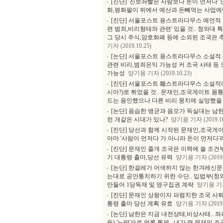
[진단] '진보좌빨은 사람보다 돈이 먼저다
화,평화팔이 뒤에서 예산과 돈빼먹는 사업
[진단] 서울포스트 용스트라다무스 예언적 
련 범죄,비리형태와 관련' 있을 것.. 청와대
그 당시 주식,암호화폐 등에 소외된 조국은
기자 (2019.10.25)
[논단] 서울포스트 용스트라다무스 소설적 예
관련 비리,범죄은익 가능성 커 조국 사태 등 
가능성
양기용 기자 (2019.10.23)
[진단] 서울포스트 龍스트라다무스 소설적예
시아?)로 튀었을 것.. 문재인,조국게이트 
드는 용인했으나 다른 비리 뭉치에 실망했을
[논단] 음습한 병균과 음모가 득실대는 남한
런 개같은 시대가 있나?
양기용 기자 (2019.10
[진단] 당선과 함께 시작된 문재인,조국게이
아마 '사람이 먼저다 가 아니라 돈이 먼저다
[진단] 문재인 졸개 조국은 이력에 쓸 조건
기 대통령 출마,당선 유력
양기용 기자 (2019.1
[논단] 한걸레가 어색하지 않는 한겨레신문
는대로 공안통치하기 위한 수단.. 입법부(청와
만들어 1당독재 및 영구집권 계략
양기용 기자 
[진단] 문재인 상왕이자 파렴치한 조국 사퇴(
통령 출마 당선 계획 유효
양기용 기자 (2019.1
[논단] 남한은 지금 내전상태,비상사태.. 
등) '노딱'으로 언론 통제.. 내가 왜 문재