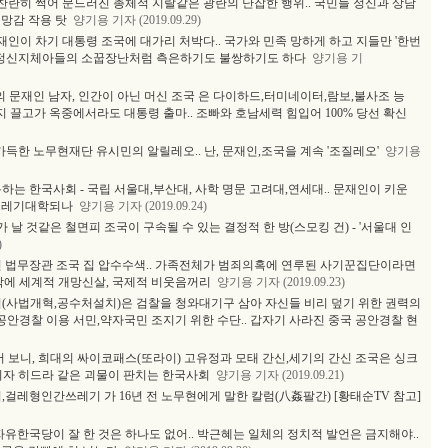
 찬란히 썩어 문드러진 총체적 지랄같은 광란의 난잡한 행위.. 국민들 정신과 상담
망감 작용 탓
양기용 기자 (2019.09.29)
문재인이 차기 대통령 조국에 대가리 처박다.. 국가와 민족 망하게 하고 지들만 '한번
면 정신지체아들의 소꿉장난처럼 측은하기도 불쌍하기도 하다
양기용 기
'의 문재인 남자, 인간이 아닌 머신 조국 은 다이하드,터미네이터,람보,불사조 능
까지 끌고가 옥중에서라도 대통령 출마.. 조빠와 호남세력 힘입어 100% 당선 확신
가득한 노무현재단 유시민의 알릴레오.. 난, 문재인,조국을 계속 '조질레오'
양기용
하는 한국사회 - 국립 서울대,부산대, 사학 명문 고려대,연세대.. 문재인이 키운
 쓰레기대학되나
양기용 기자 (2019.09.24)
가 날 것같은 철면피 조국이 구속될 수 있는 결정적 한 방(스모킹 건) - '서울대 인
)
친 법무장관 조국 집 압수수색.. 가족전체가 범죄의혹에 연루된 사기꾼집단이라면
락에 세계적 개망신살, 국제적 비웃음꺼리
양기용 기자 (2019.09.23)
혁(사법개혁,공수처설치)은 검찰을 청와대기구 삼아 자신들 비리 덮기 위한 권력의
공안경찰 이용 서민,약자국민 조지기 위한 수단.. 갑자기 사라진 중국 공안경찰 현
서 보니, 희대의 싸이코패스(또라이) 고유정과 모태 간신,세기의 간신 조국은 싱크
유령이자 히드라 같은 괴물이 판치는 한국사회
양기용 기자 (2019.09.21)
,걸레형인간쓰레기 가 16년 전 노무현에게 말한 칼럼(八姦팔간) [황태순TV 참고]
자유한국당이 잘 한 것은 하나도 없어.. 박근혜는 일체의 정치적 발언은 금지해야..