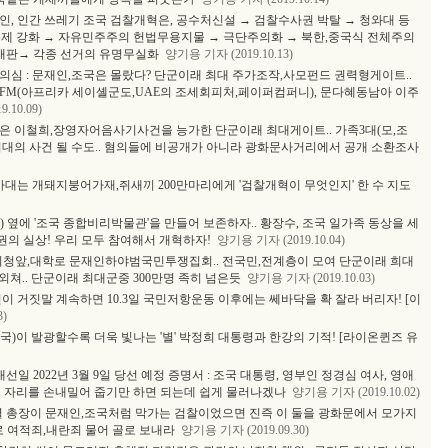
문재인, 인간 쓰레기 조국 검찰개혁은, 공수처신설 → 검찰수사권 박탈 → 청와대 등
통제 강화 → 자유민주주의 헌법무용지물 → 극단주의화 → 북한,중국식 전체주의
민재판→ 각종 선거의 유명무실화
양기용 기자 (2019.10.13)
의심 : 문재인,조국은 몰랐다? 단군이래 최대 주가조작,사모펀드 권력형게이트..
FM(아프리카 세이셸군도,UAE의 조세회피처,페이퍼컴퍼니), 문다혜동남아 이주
.10.09)
은 이철희,장영자어음사기사건을 능가한 단군이래 최대게이트.. 가족3대(모,조
 희대의 사건 될 수도.. 혐의들에 비공개가 아니라 광화문사거리에서 공개 소환조사
아대는 개돼지붕어가재,쥐새끼 200만마리에게 '검찰개혁이 무엇인지' 한 수 지도
 옆에 '조국 종합비리박물관'을 만들어 보존하자.. 황장수, 조국 일가족 동상을 세
권의 실상! 우리 모두 참여해서 개혁하자!
양기용 기자 (2019.10.04)
울역,시청앞,대학로 문재인하야범국민투쟁집회.. 전국민,전계층이 모여 단군이래 희대
 외쳐.. 단군이래 최대군중 300만명 족히 넘은듯
양기용 기자 (2019.10.03)
이 거짓말 계속하면 10.3일 국민저항운동 이후에는 쎄바닥을 확 잘라 버리자! [이
3)
)이 발광할수록 더욱 빛나는 '별' 박정희 대통령과 한강의 기적! [라이온퀸즈 유
선일 2022년 3월 9일 당선 예정 증명서 : 조국 대통령, 영부인 정경심 여사, 영애
 그 자리를 손내밀어 줍기만 하면 되는데 쉽게 물러나겠나
양기용 기자 (2019.10.02)
열 총장이 문재인,조국처럼 막가는 검찰이었으면 진즉 이 둘을 광화문에서 모가지
로 여적죄,내란죄 물어 골로 보내라
양기용 기자 (2019.09.30)