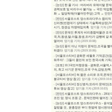
[논단] 한 줄 기사 : 어리버리 유체이탈 
권력보호 및 비리수사 불가능 → 국민 억압
화 → 일당독재(더불어민주당) 고착 → 인
[진단] 서울포스트 양스트라다무스 합리적 
신라젠(빈껍데기 상태에서 기술특례상장),W
시기, 정경심 차명매입의혹
양기용 기자 (2019
[진단] 문재인 후계자 비리종합박물관 조국
국,처,동생,딸,아들,동생,조카)가 감빵에 갈
열어야
양기용 기자 (2019.10.08)
[논단] 용이 아닌 지렁이 문재인,조국을 빨
하겠다
양기용 기자 (2019.10.06)
[서울포스티비] 광화문 세월호 기억공간(집)
워주자! : 그들이 몸던져 보인 한국사회 기득
[포토] 10.3국민저항운동 - 광화문,서
의, 최고 사기꾼 문재인,조국 구속,감방,탄핵
[서울포스티비] 혀 짧은 소리로 조국,문재인
봉규티비 영상 참고]
양기용 기자 (2019.10.0
[서울포스티비] 정신병자,또라이 문재인(조국
튜브 영상 참고]
양기용 기자 (2019.10.03)
[진단] 서울포스트 양스트라다무스 - 20대 대
조민 양, 영식 조원 군.. 문재인한테 떨어진
[논단] 서울포스트 양스트라다무스 - 윤석
잘랐을 것.. 윤총장은 부디 헌법에 명시된대