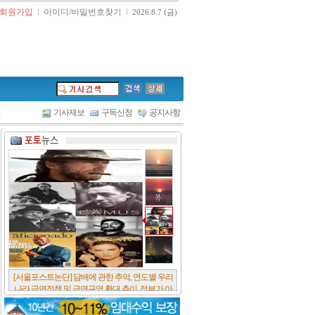
회원가입
l
아이디/비밀번호찾기
l
2026.8.7 (금)
l
기사제보
구독신청
공지사항
[서울포스트논단] 담배에 관한 추억, 연도별 우리
나라 금연정책 및 금연구역 확대 추이, 정부가 아
무리 더 해롭다고 사기를 쳐대도 피워 본 사람은
다 안다, 전자담배시장은 10년새 폭발적 증가세..