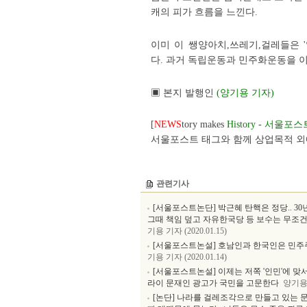
캐의 피가 흐름을 느낀다.
이미 이 쌩양아치,쓰레기,걸레들은 '일
다. 과거 독립운동과 민주화운동을 이 
▣ 본지 발행인
(양기용 기자)
[
NEWS
tory makes
History
-
서울포스
서울포스트 태그와 함께 상업목적 외에
관련기사
[서울포스트논단] 박근혜 탄핵은 정당.. 3
그때 책임 덮고 자유한국당 등 보수는 무조건
기용 기자 (2020.01.15)
[서울포스트논설] 호남인과 한국인은 민주
기용 기자 (2020.01.14)
[서울포스트논설] 이제는 저쪽 '인민'에 맞서
라이 문재인 광고가 국민을 고문한다
양기용 기
[논단] 나라를 걸레조각으로 만들고 있는 