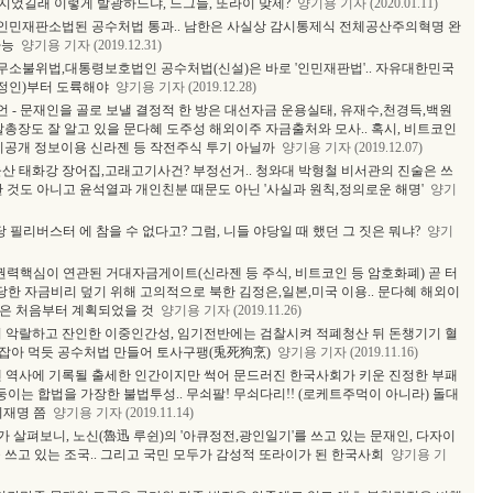
 지었길래 이렇게 발광하느냐, 느그들, 또라이 맞제?
양기용 기자 (2020.01.11)
인민재판소법된 공수처법 통과.. 남한은 사실상 감시통제식 전체공산주의혁명 완
가능
양기용 기자 (2019.12.31)
무소불위법,대통령보호법인 공수처법(신설)은 바로 '인민재판법'.. 자유대한민국
문정인)부터 도륙해야
양기용 기자 (2019.12.28)
 - 문재인을 골로 보낼 결정적 한 방은 대선자금 운용실태, 유재수,천경득,백원
찰총장도 잘 알고 있을 문다혜 도주성 해외이주 자금출처와 모사.. 혹시, 비트코인
 미공개 정보이용 신라젠 등 작전주식 투기 아닐까
양기용 기자 (2019.12.07)
울산 태화강 장어집,고래고기사건? 부정선거.. 청와대 박형철 비서관의 진술은 쓰
 것도 아니고 윤석열과 개인친분 때문도 아닌 '사실과 원칙,정의로운 해명'
양기
 필리버스터 에 참을 수 없다고? 그럼, 니들 야당일 때 했던 그 짓은 뭐냐?
양기
 권력핵심이 연관된 거대자금게이트(신라젠 등 주식, 비트코인 등 암호화폐) 곧 터
당한 자금비리 덮기 위해 고의적으로 북한 김정은,일본,미국 이용.. 문다혜 해외이
망명은 처음부터 계획되었을 것
양기용 기자 (2019.11.26)
의 악랄하고 잔인한 이중인간성, 임기전반에는 검찰시켜 적폐청산 뒤 돈챙기기 혈
개 잡아 먹듯 공수처법 만들어 토사구팽(兎死狗烹)
양기용 기자 (2019.11.16)
엔 역사에 기록될 출세한 인간이지만 썩어 문드러진 한국사회가 키운 진정한 부패
둥이는 합법을 가장한 불법투성.. 무쇠팔! 무쇠다리!! (로케트주먹이 아니라) 돌대
이재명 쯤
양기용 기자 (2019.11.14)
내가 살펴보니, 노신(魯迅 루쉰)의 '아큐정전,광인일기'를 쓰고 있는 문재인, 다자이
 쓰고 있는 조국.. 그리고 국민 모두가 감성적 또라이가 된 한국사회
양기용 기