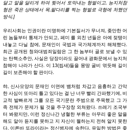
달고 말을 달리게 하여 찢어서 토막내는 형벌이고, 능지처참
형은 죽은 상태에서 목,팔다리를 찍는 형벌로 극형에 처했던
방식.]
우리사회는 인권이란 미명하에 기본질서가 무너져, 좆만한 어
린 놈들부터 통제가 안되고, 페미 를 외친 년들은 아예 젖탱이
내놓고 다닐 참에, 문재인이 국법과 국가체계까지 해체했다.
최근 공개된 청와대범죄일람은 그 한 놈부터 골로 보낼 수 있
는 탄핵소추안, 사실은 당장이라도 끌어내 광화문에서 능지처
참해야 나라가 산다. 이 13(씹새)들을 몽땅 굴비 엮듯해 길이
길이 보존해야 할 판이다.
햐, 신사모양의 문재인 이면에 뱀처럼 차갑고 음흉하고 간악
한 사심이 또아리 틀고 있다는 걸 난 너무 빨리 간파했기에, 비
교적 발빠르게 그를 모든 국기문란 주범으로 주목했고 그 가
족 전체가 문제가 될 것을 주구장창 외쳐왔다. 쓰레기 조국부
터 봐왔지만, 이런 정신나간 냉혈한 부류는 아무리 좋은 말을
해도 알아 듣지를 못하고 지 자신이 뭘하는지 전혀 알지 못한
다. 이른바 또라이라는 정신병자에 속한다. 유일한 방법은 좆