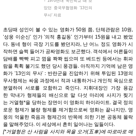
↑ 1970년대 국민학교 때 보
았던 중국무협영화 '13인의
무사' 자료
초딩때 성인이 볼 수 있는 영화가 50원 쯤, 단체관람은 10원,
'성웅 이순신' 인가 '의적 홍길동' 인가부터 15원을 내고 봤었
다. 동네 형이 극장 기도를 봤던지라, 난 어느 정도 영화가 시
작하면 슬쩍 들어가 공짜영화도 보곤했다. 객석에서 어른들이
담배를 빡빡 피고 껌을 쫙쫙 씹으며 또 베드씬 등에서는 휘파
람을 휙휙 불기도 했던 당시 풍경들. 아직까지 기억에 남은 영
화가 '13인의 무사' : 반란군을 진압하기 위해 투입된 13명의
무사형제는 싸움 과정에서 적과 내통하거나 개인적 욕심으로
분열하여 서로를 모함하고 죽인다. 지휘대장인 가장 용감
한 막내가 형제들의 배신으로 말 다섯 마리에 사지가 찢기
는 거열형*을 당하는 장면이 이 영화의 하이라이트. 결국 정의
로운 형제가 불량 형제를 제거함으로써 영화는 끝나지만, 영
웅의 억울한 죽음과 형제간의 반목에 의한 기본 공동체 몰락
을 말해주었다. 이 세상에서 흔히 일어나는 일들이다.
[*거열형은 산 사람을 사지와 목을 오거(五車)에 따로따로 매