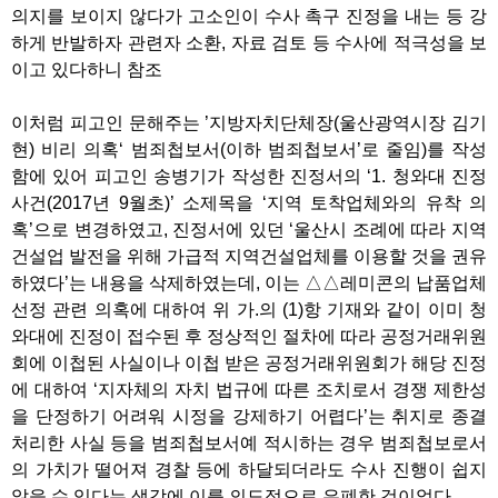
의지를 보이지 않다가 고소인이 수사 촉구 진정을 내는 등 강
하게 반발하자 관련자 소환, 자료 검토 등 수사에 적극성을 보
이고 있다하니 참조
이처럼 피고인 문해주는 ’지방자치단체장(울산광역시장 김기
현) 비리 의혹‘ 범죄첩보서(이하 범죄첩보서’로 줄임)를 작성
함에 있어 피고인 송병기가 작성한 진정서의 ‘1. 청와대 진정
사건(2017년 9월초)’ 소제목을 ‘지역 토착업체와의 유착 의
혹’으로 변경하였고, 진정서에 있던 ‘울산시 조례에 따라 지역
건설업 발전을 위해 가급적 지역건설업체를 이용할 것을 권유
하였다’는 내용을 삭제하였는데, 이는 △△레미콘의 납품업체
선정 관련 의혹에 대하여 위 가.의 (1)항 기재와 같이 이미 청
와대에 진정이 접수된 후 정상적인 절차에 따라 공정거래위원
회에 이첩된 사실이나 이첩 받은 공정거래위원회가 해당 진정
에 대하여 ‘지자체의 자치 법규에 따른 조치로서 경쟁 제한성
을 단정하기 어려워 시정을 강제하기 어렵다’는 취지로 종결
처리한 사실 등을 범죄첩보서예 적시하는 경우 범죄첩보로서
의 가치가 떨어져 경찰 등에 하달되더라도 수사 진행이 쉽지
않을 수 있다는 생각에 이를 의도적으로 은폐한 것이었다.