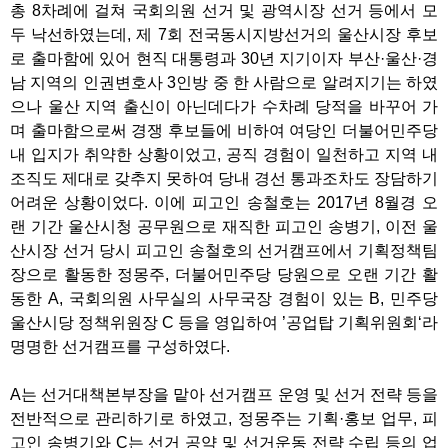
총 8차례에 걸쳐 국회의원 선거 및 광역시장 선거 등에서 모
두 낙선하였는데, 제 7회 전국동시지방선거의 울산시장 후보
로 출마함에 있어 현직 대통령과 30년 지기이자 부산·울산·경
남 지역의 인권변호사 3인방 중 한 사람으로 알려지기는 하였
으나 울산 지역 출신이 아닌데다가 수차례 당적을 바꾸어 가
며 출마함으로써 경쟁 후보들에 비하여 여당인 더불어민주당
내 입지가 취약한 상황이었고, 공직 경험이 일천하고 지역 내
조직도 제대로 갖추지 못하여 당내 경선 통과조차도 장담하기
어려운 상황이었다. 이에 피고인 송철호는 2017년 8월경 오
랜 기간 울산시청 공무원으로 재직한 피고인 송병기, 이전 울
산시장 선거 당시 피고인 송철호의 선거캠프에서 기획정책팀
장으로 활동한 정몽주, 더불어민주당 당원으로 오랜 기간 활
동한 A, 국회의원 사무실의 사무국장 경험이 있는 B, 민주당
울산시당 정책위원장 C 등을 영입하여 ’공업탑 기획위원회‘라
명명한 선거캠프를 구성하였다.
A는 선거대책본부장을 맡아 선거캠프 운영 및 선거 전략 등을
전반적으로 관리하기로 하였고, 정몽주는 기획·홍보 업무, 피
고인 송병기와 C는 선거 공약 및 선거운동 전략 수립 등의 업