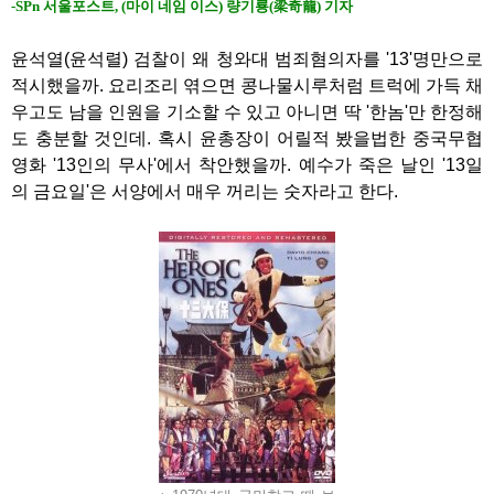
-SPn 서울포스트, (마이 네임 이스) 량기룡(梁奇龍) 기자
윤석열(윤석렬) 검찰이 왜 청와대 범죄혐의자를 '13'명만으로
적시했을까. 요리조리 엮으면 콩나물시루처럼 트럭에 가득 채
우고도 남을 인원을 기소할 수 있고 아니면 딱 '한놈'만 한정해
도 충분할 것인데. 혹시 윤총장이 어릴적 봤을법한 중국무협
영화 '13인의 무사'에서 착안했을까. 예수가 죽은 날인 '13일
의 금요일'은 서양에서 매우 꺼리는 숫자라고 한다.