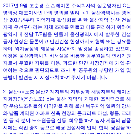
2017년 9월 초순경 △△레미콘 주식회사의 실운영자인 C는
명의상 대표이사인 D의 명의를 빌려 ＜1. 울산광역시는 명목
상 2017년부터 지역경제 활성화를 위한 울산지역 생산 건설
자재 우선구매라는 자체 조례를 만들고 이를 관리하기 위하여
광역시내 전담 T/F팀을 만들어 울산광역시에서 발주한 건설
공사 현장은 물론이고 민간건설 현장까지도 협박 또는 강요를
하여 외지공장의 제품을 사용하지 말것을 종용하고 있으며,
이것은 울산광역시의 비서실을 비롯한 공무원들의 인허가권
자로서 우월한 지위를 이용, 과도한 민간 시장경제에 개입·관
여하는 것으로 판단되므로 조사 후 공무원의 부당한 개입 및
불법이 발견될 시 시정조치 하여 주시기 바랍니다.
2. 울산○○노총 울산기계지부의 지부장과 해당지부의 레미콘
지회장인(운송노조) E는 울산 지역의 거대한 조직력으로 해
당 운송노조원들의 이익만을 위해 울산 북구지역 일원의 당사
와 납품 계약된 아파트 신축 현장의 콘크리트 타설, 형틀, 크레
인 등 각 분야 노조원들을 선동, 회유를 하여 당사 제품의 납품
시에는 작업 중지 등으로 해당 건설사에 압박, 협박, 공갈을 하