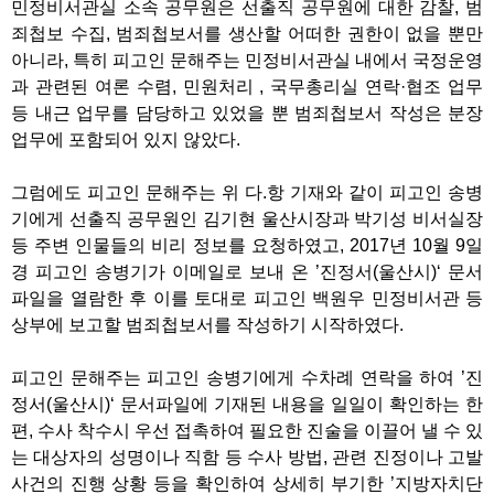
민정비서관실 소속 공무원은 선출직 공무원에 대한 감찰, 범
죄첩보 수집, 범죄첩보서를 생산할 어떠한 권한이 없을 뿐만
아니라, 특히 피고인 문해주는 민정비서관실 내에서 국정운영
과 관련된 여론 수렴, 민원처리 , 국무총리실 연락·협조 업무
등 내근 업무를 담당하고 있었을 뿐 범죄첩보서 작성은 분장
업무에 포함되어 있지 않았다.
그럼에도 피고인 문해주는 위 다.항 기재와 같이 피고인 송병
기에게 선출직 공무원인 김기현 울산시장과 박기성 비서실장
등 주변 인물들의 비리 정보를 요청하였고, 2017년 10월 9일
경 피고인 송병기가 이메일로 보내 온 ’진정서(울산시)‘ 문서
파일을 열람한 후 이를 토대로 피고인 백원우 민정비서관 등
상부에 보고할 범죄첩보서를 작성하기 시작하였다.
피고인 문해주는 피고인 송병기에게 수차례 연락을 하여 ’진
정서(울산시)‘ 문서파일에 기재된 내용을 일일이 확인하는 한
편, 수사 착수시 우선 접촉하여 필요한 진술을 이끌어 낼 수 있
는 대상자의 성명이나 직함 등 수사 방법, 관련 진정이나 고발
사건의 진행 상황 등을 확인하여 상세히 부기한 ’지방자치단