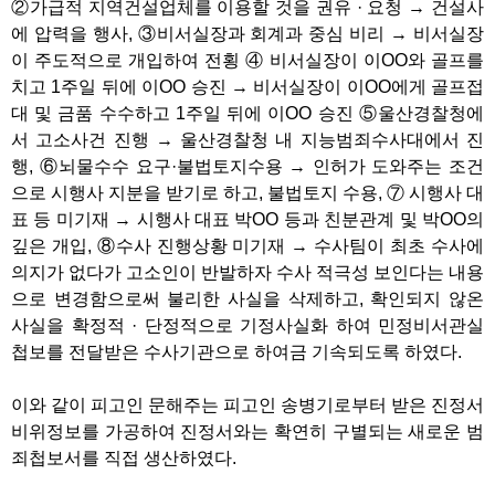
②가급적 지역건설업체를 이용할 것을 권유 · 요청 → 건설사
에 압력을 행사, ③비서실장과 회계과 중심 비리 → 비서실장
이 주도적으로 개입하여 전횡 ④ 비서실장이 이OO와 골프를
치고 1주일 뒤에 이OO 승진 → 비서실장이 이OO에게 골프접
대 및 금품 수수하고 1주일 뒤에 이OO 승진 ⑤울산경찰청에
서 고소사건 진행 → 울산경찰청 내 지능범죄수사대에서 진
행, ⑥뇌물수수 요구·불법토지수용 → 인허가 도와주는 조건
으로 시행사 지분을 받기로 하고, 불법토지 수용, ⑦ 시행사 대
표 등 미기재 → 시행사 대표 박OO 등과 친분관계 및 박OO의
깊은 개입, ⑧수사 진행상황 미기재 → 수사팀이 최초 수사에
의지가 없다가 고소인이 반발하자 수사 적극성 보인다는 내용
으로 변경함으로써 불리한 사실을 삭제하고, 확인되지 않온
사실을 확정적 · 단정적으로 기정사실화 하여 민정비서관실
첩보를 전달받은 수사기관으로 하여금 기속되도록 하였다.
이와 같이 피고인 문해주는 피고인 송병기로부터 받은 진정서
비위정보를 가공하여 진정서와는 확연히 구별되는 새로운 범
죄첩보서를 직접 생산하였다.