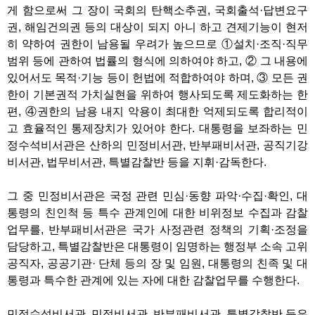
게 함으로써 그 장이 국회의 탄핵소추권, 국회출석·답변요구
권, 해임건의권 등의 대상이 되지 아니 하고 견제기능이 현저
히 약하여 권한이 남용될 우려가 높으므로 ①설치·조직·직무
범위 등에 관하여 법률의 형식에 의하여야 하고, ② 그 내용에
있어서도 목적·기능 등이 헌법에 적합하여야 하며, ③ 모든 권
한이 기본권적 가치실현을 위하여 행사되도록 제도화하는 한
편, ④권한의 남용 내지 악용이 최대한 억제되도록 합리적이
고 효율적인 통제장치가 있어야 한다. 대통령을 보좌하는 민
정수석비서관은 산하의 민정비서관, 반부패비서관, 공직기강
비서관, 법무비서관, 특별감찰반 등을 지휘·감독한다.
그 중 민정비서관은 국정 관련 민심·동향 파악·수집·확인, 대
통령의 친인척 등 특수 관계인에 대한 비위정보 수집과 감찰
업무를, 반부패비서관은 국가 사정관련 정책의 기획·조정을
담당하고, 특별감찰반은 대통령이 임명하는 행정부 소속 고위
공직자, 공공기관· 단체 등의 장 및 임원, 대통령의 친족 및 대
통령과 특수한 관계에 있는 자에 대한 감찰업무를 수행한다.
민정수석비서관, 민정비서관, 반부패비서관, 특별감찰반 등은