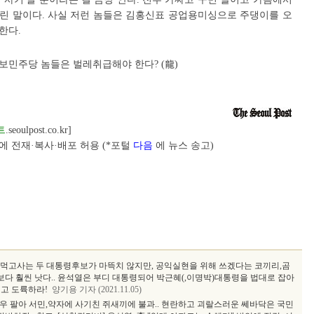
린 말이다. 사실 저런 놈들은 김홍신표 공업용미싱으로 주댕이를 오
한다.
진보민주당 놈들은 벌레취급해야 한다? (龍)
트
.seoulpost.co.kr]
 전재·복사·배포 허용 (*포털
다음
에 뉴스 송고)
 먹고사는 두 대통령후보가 마뜩치 않지만, 공익실현을 위해 쓰겠다는 코끼리,곰
다 훨씬 낫다.. 윤석열은 부디 대통령되어 박근혜(,이명박)대통령을 법대로 잡아
고 도륙하라!
양기용 기자 (2021.11.05)
우 팔아 서민,약자에 사기친 쥐새끼에 불과.. 현란하고 괴랄스러운 쎄바닥은 국민