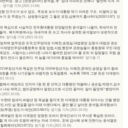
반하장.. 참고: [성창경티비] 윤석열, 李 "임대 아파트는 손해다" 발언에 직격. 서
.
양기용 기자 (2021.11.04)
 인구수가 보수 압도.. 투표로 보수가 대통령 먹기 어려운 구조.. 비열하고 탐
 표 주겠는가.. 샴쌍둥이같은 그 둘은 표정,심뽀까지 흡사하다(2020/11/07)
양
곰의 뚝심으로 사실적인 전두환대통령 찬양발언한 윤석열이 나을까, 쥐새끼의 잔
을까.. 복지부분에서는 개새끼에 돈 쓰고 개사과 설계한 윤석열보다 보편적으로
낫다
양기용 기자 (2021.10.22)
인 방임하에 법무장관 조국,민주당대표 이해찬,송영길,대법원장 김명수,대법관 권순
 이재명민주당대통령후보 등등 입법,사법,행정부 관료놈들이 총동원돼 꾸민 대장
강도.. 사람사는,나라다운 나라가 될려면 캄보디아 폴 포트 의 킬링필드 처럼 걸
청이 반드시 필요하다. 저 놈들 대가리에 총알을 박아야!
양기용 기
315부정선거와 똑같은 민주당 1010부정선거는 이해찬,문재인,송영길 등이 합세
출 위한 사기꾼들의 파렴치한 도둑질행위.. 녹취록 700억 그분 돈은 이재명이
1.10.11)
렴해서 배임죄도 안지어 1원 한 푼 안먹고 대통령만 먹을테니 권순일,박영수,김수
다해서 나눠 쳐먹고, 법리공방에서 말장난으로 시간만 끌어라. 알아 들었제? 쌩양아치
2021.10.10)
수한테 씹새끼,씨발년 등 욕설을 찰지게 한 이재명은 대통령 되어서는 안될 쌩양
민,서민 삶 챙길줄 알아 미래 아젠다에서, 꿀만 빨고 살아온 윤석열,최재형보다
투쟁) 정도가 대안(2021/08/15)
양기용 기자 (2021.10.10)
백제발언 등의 이재명은 멍청한 또라이 문재인보다 더 무서운 확실한 또라이..
 게 아니라 조용히 배우는 자세 가져야.. 文에 감사해 보복 안한다는 윤석열은
야!(2021/07/25)
양기용 기자 (2021.10.10)