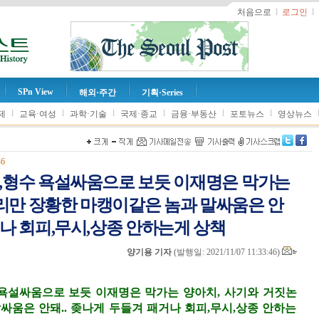
처음으로
l
로그인
l
SPn View
해외·주간
기획·Series
l
l
l
l
l
l
제
교육·여성
과학·기술
국제·종교
금융·부동산
포토뉴스
영상뉴스
46
형,형수 욕설싸움으로 보듯 이재명은 막가는
리만 장황한 마캥이같은 놈과 말싸움은 안
거나 회피,무시,상종 안하는게 상책
양기용 기자
(
발행일: 2021/11/07 11:33:46
)
쌍욕설싸움으로 보듯 이재명은 막가는 양아치, 사기와 거짓논
싸움은 안돼.. 좆나게 두들겨 패거나 회피,무시,상종 안하는