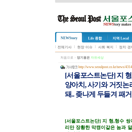
NEWStory
Life 종합
지역 Local
l
l
l
l
전체기사
현장·이슈
사회·복지
정치·경
처음으로
>
양기용은
자유세상
http://www.seoulpost.co.kr/news/431
[서울포스트논단] 지 
양아치, 사기와 거짓논
돼.. 좆나게 두들겨 패
[서울포스트논단] 지 형,형수 
리만 장황한 막캥이같은 놈과 말