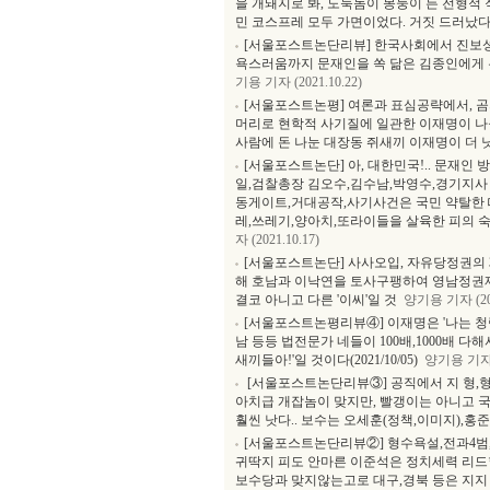
을 개돼지로 봐, 도둑놈이 몽둥이 든 전형적 적
민 코스프레 모두 가면이었다. 거짓 드러났다
[서울포스트논단리뷰] 한국사회에서 진보성향
욕스러움까지 문재인을 쏙 닮은 김종인에게 누가
기용 기자 (2021.10.22)
[서울포스트논평] 여론과 표심공략에서, 
머리로 현학적 사기질에 일관한 이재명이 나
사람에 돈 나눈 대장동 쥐새끼 이재명이 더 
[서울포스트논단] 아, 대한민국!.. 문재
일,검찰총장 김오수,김수남,박영수,경기지사
동게이트,거대공작,사기사건은 국민 약탈한 떼
레,쓰레기,양아치,또라이들을 살육한 피의 숙
자 (2021.10.17)
[서울포스트논단] 사사오입, 자유당정권의 
해 호남과 이낙연을 토사구팽하여 영남정권재창
결코 아니고 다른 '이씨'일 것
양기용 기자 (202
[서울포스트논평리뷰④] 이재명은 '나는 청
남 등등 법전문가 네들이 100배,1000배 
새끼들아!'일 것이다(2021/10/05)
양기용 기자 (
[서울포스트논단리뷰③] 공직에서 지 형,형
아치급 개잡놈이 맞지만, 빨갱이는 아니고 국
훨씬 낫다.. 보수는 오세훈(정책,이미지),홍준표(
[서울포스트논단리뷰②] 형수욕설,전과4범,
귀딱지 피도 안마른 이준석은 정치세력 리드할
보수당과 맞지않는고로 대구,경북 등은 지지 철회해