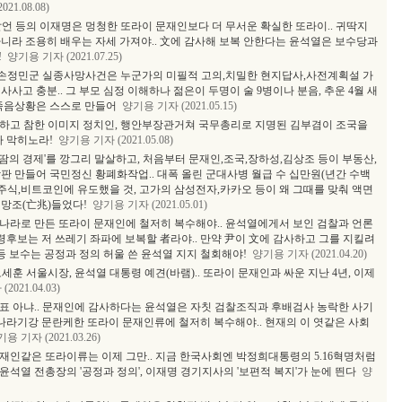
21.08.08)
언 등의 이재명은 멍청한 또라이 문재인보다 더 무서운 확실한 또라이.. 귀딱지
니라 조용히 배우는 자세 가져야.. 文에 감사해 보복 안한다는 윤석열은 보수당과
!
양기용 기자 (2021.07.25)
손정민군 실종사망사건은 누군가의 미필적 고의,치밀한 현지답사,사전계획설 가
사고 충분.. 그 부모 심정 이해하나 젊은이 두명이 술 9병이나 분음, 추운 4월 새
죽음상황은 스스로 만들어
양기용 기자 (2021.05.15)
중하고 참한 이미지 정치인, 행안부장관거쳐 국무총리로 지명된 김부겸이 조국을
가 막히노라!
양기용 기자 (2021.05.08)
땀의 경제'를 깡그리 말살하고, 처음부터 문재인,조국,장하성,김상조 등이 부동산,
판 만들어 국민정신 황폐화작업.. 대폭 올린 군대사병 월급 수 십만원(년간 수백
 주식,비트코인에 유도했을 것, 고가의 삼성전자,카카오 등이 왜 그때를 맞춰 액면
 망조(亡兆)들었다!
양기용 기자 (2021.05.01)
나라로 만든 또라이 문재인에 철저히 복수해야.. 윤석열에게서 보인 검찰과 언론
령후보는 저 쓰레기 좌파에 보복할 者라야.. 만약 尹이 文에 감사하고 그를 지킬려
등 보수는 공정과 정의 허울 쓴 윤석열 지지 철회해야!
양기용 기자 (2021.04.20)
세훈 서울시장, 윤석열 대통령 예견(바램).. 또라이 문재인과 싸운 지난 4년, 이제
021.04.03)
표 아냐.. 문재인에 감사하다는 윤석열은 자칫 검찰조직과 후배검사 농락한 사기
 나라기강 문란케한 또라이 문재인류에 철저히 복수해야.. 현재의 이 엿같은 사회
용 기자 (2021.03.26)
재인같은 또라이류는 이제 그만.. 지금 한국사회엔 박정희대통령의 5.16혁명처럼
 윤석열 전총장의 '공정과 정의', 이재명 경기지사의 '보편적 복지'가 눈에 띈다
양