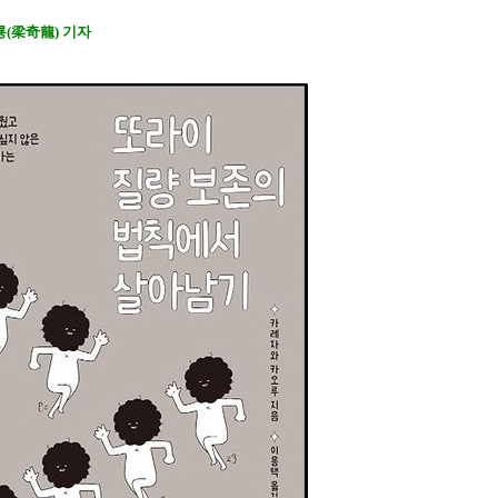
룡(梁奇龍) 기자