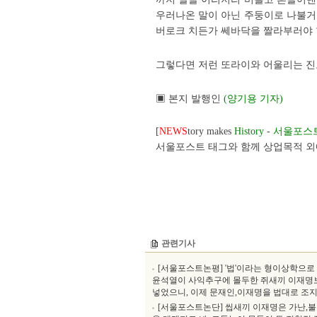
우러나온 말이 아닌 주둥이로 나불거
버로크 치든가 쎄바닥을 짤라부러야 
그렇다면 저런 또라이와 어울리는 
▣ 본지 발행인
(양기용 기자)
[
NEWS
tory makes
History
-
서울포스
서울포스트 태그와 함께 상업목적 외에
관련기사
[서울포스트논평] '법'이라는 형이상학으로
윤석열이 사익추구에 몰두한 쥐새끼 이재명보
넣었으니, 이제 문재인,이재명을 법대로 조지
[서울포스트논단] 씹새끼 이재명은 가난,불