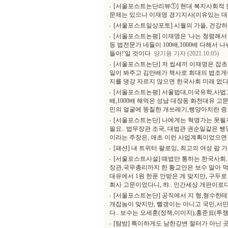
[서울포스트논단리뷰①] 현대 복지사회적 분
문제는 있으나 이재명 경기지사(이유있는 대선지지
[서울포스트일상포토] 시월의 가을, 건강
[서울포스트논평] 이재명은 '나는 청렴해서
등 법전문가 네들이 100배,1000배 다해서
들아!'일 것이다
양기용 기자 (2021.10.05)
[서울포스트논단] 저 씹새끼 이재명은 잡초
일이 봐주고 김만배가 책사로 희대의 법조게
지를 댕강 자르지 않으면 한국사회 미래 없다
[서울포스트논평] 서울법대,미국유학,사법고
배,1000배 해먹은 성남 대장동 화천대유 
민의 얼굴에 똥칠한 개쓰레기,쌩양아치란 증
[서울포스트논단] 나에게는 혁명가는 못될지
필요.. 법무장관 조국, 대법관 권순일같은 
이라는 주장은, 애초 이런 사업계획이었으면
[패션] 내 트위터 팔로잉, 최고의 여성 팝 가
[서울포스트사설] 떼법만 통하는 한국사회..
장관,국무총리까지 한 황교안은 보수 말아 먹
대유에서 1원 한푼 안받은 게 맞지만, 구두로
회사 고문이었다니, 햐.. 인간세상 개판이로다
[서울포스트논단] 공직에서 지 형,형수한테
개잡놈이 맞지만, 빨갱이는 아니고 국민,서민
다.. 보수는 오세훈(정책,이미지),홍준표(투쟁
[탐방] 특이하게도 남한강변 절터가 아닌 