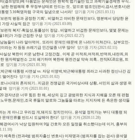
이(걸쓰양또)에 다름없는 문재인은 현학적 법기술만 있고 과학기술경제엔 무식..
 남한 헌법해체 후 무정부상태로 만드는 것.. 앞으로 법조인(판사,검사,변호사)은
통령 5.16혁명처럼 구국의 일념으로 나서라!
양기용 기자 (2021.03.11)
보편적 평등과 공정한 기회'.. 비열하고 야비한 문재인보다, 명분에서 당당한 윤
 가장 사실적 접근
양기용 기자 (2021.03.09)
보편적 복지'-획일성,동률성이 정답.. 비열하고 비겁한 문재인보다, 몇몇 문제는
1위)가 가장 근접한 구상
양기용 기자 (2021.02.27)
남놈들이 나라 말아먹어.. 또라이 문재인 때문에 온 나라가 미쳐간다.. 삼부요인-
국이라는 자 등등 쓰레기급 인간말종 너무 많아!
양기용 기자 (2021.02.11)
사실상 북한이 키운 남한내 고정간첩.. 이제 곧 이적죄,여적죄,반역죄,내란죄,외
한 원자력발전소 고의 폐기하며 북한에 원전건설 약속 의혹.. 전직KGB요원, 트
폭로
양기용 기자 (2021.01.30)
,박근혜 대통령 사면설 vs. 자당 이명박,박근혜대통령 죄라고 사과한 정신나간 김
도 떨어진다
양기용 기자 (2021.01.02)
코로나시대의 혼자되기.. 지금은 전쟁같은 국가비상사태 상황, 서민의 삶과 생명 위
할 때
양기용 기자 (2021.01.01)
20 경자년은 너무 힘든 한 해, 세상의 깊고 광범위한 지식과 지혜을 모른 채 편협
 노무현,문재인,조국 류들의 말로와 그놈들을 따르는 지지자에 든 측은한 생각들
는 게 아니고 우리집 개,돼지도 정치인이다.. 윤석열 정치가는 부디 대통령 되
한 문재인류를 반드시 도살해야 한다!
양기용 기자 (2020.11.28)
혜경여사가 낙상 입원하여 9일 간호차 모든 일정을 취소했다는데 이거, 흥부의
11.10)
 예측한 (전과4범 범죄자출신 변호사) 이재명과 (범죄자를 잡는 검사) 윤석열