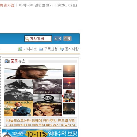
회원가입
l
아이디/비밀번호찾기
l
2026.8.8 (토)
l
기사제보
구독신청
공지사항
[서울포스트논단] 담배에 관한 추억, 연도별 우리
나라 금연정책 및 금연구역 확대 추이, 정부가 아
무리 더 해롭다고 사기를 쳐대도 피워 본 사람은
다 안다, 전자담배시장은 10년새 폭발적 증가세..