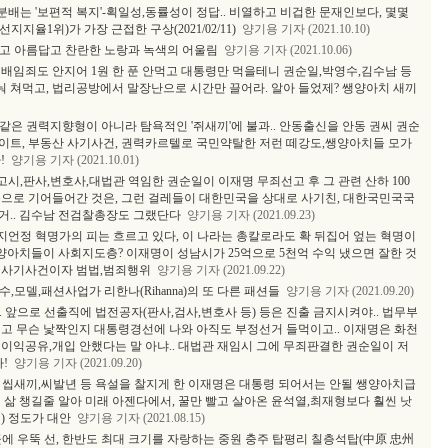
배는 '보편적 복지'-획일성,동률성이 정답.. 비열하고 비겁한 문재인보다, 몇몇
율1위)가 가장 근접한 구상(2021/02/11)
양기용 기자 (2021.10.10)
하고 아름답고 찬란한 노랑과 녹색의 어울림
양기용 기자 (2021.10.06)
 배임죄도 안지어 1원 한 푼 안먹고 대통령만 먹을테니 권순일,박영수,김수남 등
 나눠 쳐먹고, 법리공방에서 말장난으로 시간만 끌어라. 알아 들었제? 쌩양아치 새끼
같은 권력지향형이 아니라 탐욕적인 '쥐새끼'에 불과.. 안동출신을 안동 권씨 권순
이트, 부동산 사기사건, 권력카르텔로 국민약탈한 저런 떼강도,쌩양아치들 모가
!
양기용 기자 (2021.10.01)
시,판사,변호사,대법관 역임한 권순일이 이재명 무죄선고 후 그 관련 산하 100
고문으로 기어들어간 것은, 그런 걸레들이 대한민국을 상대로 사기친, 대한국민국국
거.. 김수남 전검찰총장도 그랬단다
양기용 기자 (2021.09.23)
언정 혁명가의 피는 흐르고 있다, 이 나라는 총칼로라도 확 뒤집어 엎는 혁명이
쌩양아치들이 사회지도층? 이재명이 성남시가 25억으로 5천억 수익 냈으면 잘한 것
 사기사건이자 범법,범죄행위
양기용 기자 (2021.09.22)
수,모델,패션사업가 리한나(Rihanna)의 또 다른 패션들
양기용 기자 (2021.09.20)
 앞으로 선출직에 법전공자(판사,검사,변호사 등) 등은 진출 금지시켜야.. 법무부
고 무슨 낯짝인지 대통령경선에 나와 아직도 부정선거 들먹이고.. 이재명은 화천
 이익공유,개입 안했다는 말 아냐.. 대법관 재임시 그에 무죄판결한 권순일이 저
!
양기용 기자 (2021.09.20)
 씹새끼,씨발년 등 욕설을 찰지게 한 이재명은 대통령 되어서는 안될 쌩양아치급
 삶 챙길줄 알아 미래 아젠다에서, 꿀만 빨고 살아온 윤석열,최재형보다 훨씬 낫
) 정도가 대안
양기용 기자 (2021.08.15)
곳에 우뚝 선, 한반도 최대 크기를 자랑하는 중원 충주 탑평리 칠층석탑(中原 忠州