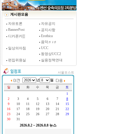
[시사저널 인터뷰] 윤방부 연세대 의대 명예교수,
"골초에게 전자담배를 허하라"
게시판모음
자유토론
자유공지
BannerPost
공지사항
Erothica
디카폰카▒
음악♬♪♬
UCC
일상의아침
동영상UCC2
편집위원실
실용정책연대
서울포스트