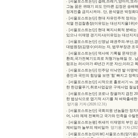
[서울포스트논단] 걸레,쓰레기,양아치,또라
그놈 꿈은 귀때기 피도 안마른 김정은 숭배해
정계진출 금지시켜야.. 단, 윤석열은 박정희대
[서울포스트논단] 현대 자유민주적 정의는 '
석열 전검찰총장(이유있는 대선지지율1위)이
[서울포스트논단] 현대 복지사회적 분배는 '
있으나 이재명 경기지사(이유있는 대선지지율
[서울포스트논단] 신영남 패권주의-부산,경
대법원장(김명수)이라는 자, 법무부장관 조
[서울포스트논단] 역사에 기록될 문재인은 
환죄,국가전복기도죄로 처형가능해질 것.. 남
럼프는 러시아가 40년간 키운 자산,이라고 
[서울포스트논단] 민주당 이낙연 발 이명박
종인과 국민의 힘당을 보면 '힘' 빠지고 정력
[서울포스트논단] 시적으로 홀로서기 vs. 
한 한강물푸기,취로사업같은 구제사업 절실
[서울포스트논단] 코로나 창궐까지 겹친 20
한 법상식으로 엽기적 사기를 쳐 벼락출세한
양기용 기자 (2020.12.31)
[서울포스트논단] 국회의원 년놈들만 정치하
어, 나라 체제 전복하고 국가와 민족을 수탈
[서울포스트논평] 쥐새끼 이재명의 부인 김
제비일까 놀부의 제비일까
양기용 기자 (2021.
[서울포스트논단리뷰] 서울포스트(양기용)가