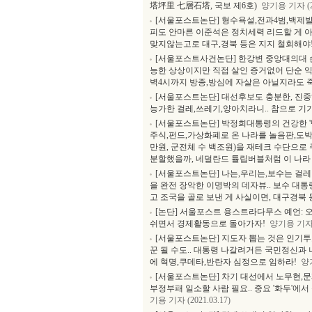
塔坪里 七層石塔, 국보 제6호)
양기용 기자 (20
[서울포스트논단] 형수욕설,전과4범,백제발
피도 안마른 이준석은 정치세력 리드할 게 아
맞지않는고로 대구,경북 등은 지지 철회해야
[서울포스트사건논단] 한강변 중앙대의대 
능한 상상이지만 직접 살인 증거없어 단순 익사
벽4시까지 방종,방심에 자살은 아닐지라도 
[서울포스트논단] 대선후보도 충분한, 진
능가한 걸레,쓰레기,양아치라니.. 참으로 기
[서울포스트논단] 박정희대통령의 건강한 '
주식,펀드,가상화폐로 온 나라를 놀음판,도박
만원, 군전체 수 백조원)을 재테크 수단으로
분할했을까, 네덜란드 튤립버블처럼 이 나라
[서울포스트논단] 나는,우리는,보수는 걸레
을 완전 장악한 이명박의 데자뷰.. 보수 대통
고 조국을 골로 보낸 게 사실이면, 대구경북 
[논단] 서울포스트 용스트라다무스 예언: 오
쉬면서 경제활동으로 돌아가자!
양기용 기자 (2
[서울포스트논단] 지도자 뽑는 것은 인기투
꾼 될 수도.. 대통령 나갈려거든 국민정신과
에 혁명,쿠데타,반란자 심정으로 임하라!
양기
[서울포스트논단] 차기 대선에서 노무현,문
부정부패 일소할 사람 필요.. 중요 '화두'에서
기용 기자 (2021.03.17)