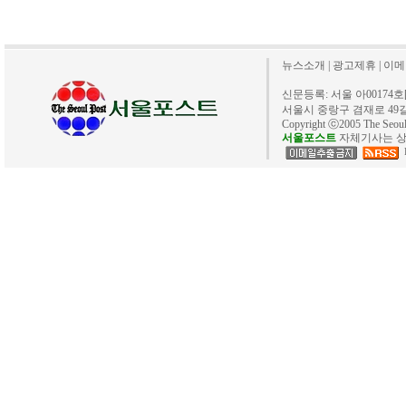
뉴스소개
|
광고제휴
|
이메
신문등록: 서울 아00174호[20
서울시 중랑구 겸재로 49길 40. 
Copyright ⓒ2005 The Se
서울포스트
자체기사는 상