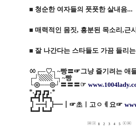
■ 청순한 여자들의 풋풋한 살내음...
■ 매력적인 몸짓, 흥분된 목소리,근사한
■ 잘 나간다는 스타들도 가끔 들리는 곳
ㆀ┌─♡┐~빵〓☞그냥 즐기려는 애들
┌┘▧▧└┐~빵
└◎──◎┘〓〓〓☞
www.1004lady.
*.┏┓┏┓.*
┏┻┫┣┻┓
┃━┫┣━┃☞초ㅣ고ㅇㅖ요☞
www
┗━┛┗━┛
1
2
3
4
5