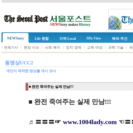
NEWStory
SPn View
Life 종합
지역 Local
해외·주간
l
l
l
l
l
l
l
전체기사
현장·이슈
사회·복지
정치·경제
교육·여성
과학·기술
국
동영상UCC2
개인이 제작한 영상물 게시 코너
■ 완전 죽여주는 실제 만남!!!
■ 완전 죽여주는 실제 만남!!!
♬〓〓〓☞
www.1004lady.com
☜〓