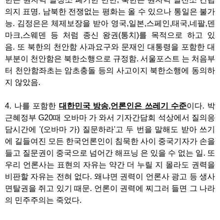
의지 표명. 남북한 전쟁없는 평화는 올 수 있으나 통일은 불가
능. 김정은은 체제보장을 받아 영국,일본,스페인,태국,네팔,덴
마크,스웨덴 등 처럼 종신 왕권(통치)를 목적으로 하고 있
음. 또 북한의 천안함 사과요구와 문재인 대통령을 포함한 대
부분이 천안함은 북한소행으로 규정함. 서울포스트 는 처음부
터 천안함좌초는 암초충돌 등의 사고이지 북한소행에 동의하
지 않았음.
4. 나를 포함한
대한민국 방송,언론인은 쓰레기 수준
이다. 박
근혜정부 G20때 오바마 가 와서 기자간담회 석상에서 질의응
담시간에 '(오바마 가) 질문하라'고 두 번을 말해도 받아 쓰기
에 길들여진 모든 한국언론인이 침묵한 사이 중국기자가 손을
들고 질문권이 중국으로 넘어간 해프닝 은 있을 수 없는 일. 또
우리 언론사는 표현의 자유는 약간 더 누릴 지 몰라도 권력을
비판할 자유는 전혀 없다. 왜냐면 권력이 언론사 광고 등 생사
면탈권을 쥐고 있기 때문. 언론이 권력에 찌그러 들면 그 나라
의 민주주의는 죽었다.