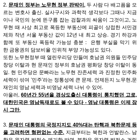
2.
문재인 정부는 노무현 정부 판박이.
두 사람 다 배고픔을 모
르는 변호사 출신. 실사구시와 과학적 생각보다 그때나 지금
이나 국민의 눈에 뜬구름 잡는 검찰과의 싸움이 그것이고, 노
무현 때 사상 최고로 폭등한 부동산에 피골이 상접한 서민경
제와 작년 서울 부동산 값이 12년 내 최고 상승. 경기 하강과
함께 또 부동산 폭등락 가능성 충분 : 은행 부실을 막기 위
한 금융권의 담보비율 인위적 부양 가능성도 있다.
또한 노무현정부 때 열린우리당 만들며 호남권 의원들 민주당
창당 이탈과 현 문재인 정부의 호남권 평화당 창당 이탈이 동
일. 현 민주당은 문빠라는 노무현 잔존세력 과 진정한 민주화
세력이 섞여 '민주'라는 정통성에 큰 문제. 언제든지 노무현,문
재인의 영남 세력과 비영남 세력 나뉘 수 있어.
아울러,
60년간 55년을 경상도출신 대통령이 통치했던 고로,
대한민국은 영남독재로도 볼 수 있다 - 영남 대통령은 이제 잠
시 그만.
3.
문재인 대통령의 국정지지도 40%대는 탄핵과 북한문제 등
을 고려하면 형편없는 수준.
지금부터는 북한과 언발란스. 남
한은 원자력 발정소 폐기한 반면, 북한은 원자력 발전소 건립