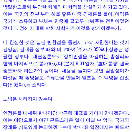
박탈함으로써 부당한 힘에의 대항력을 상실하게 해가고 있다.
이는 '국민의 정부'부터 허울 좋은 대중 경제론을 들어, 이익은
국가가 소유하고 부채는 민중에 골고루 나눠주는 전략이었던
것이다. 정신 제대로 박힌 사학자가 이것을 방기하겠는가.
더 한심한 것은 집권 반환점을 돌면서 고작 자찬한다는 것이
김영삼, 김대중 정부 때와 비교하여 '주가가 85%나 상승된 성
공한 정부다', 대연정론으로 '정치인생을 마감하는 총정리와
함께 마지막으로 봉사하겠다'(본지 8.31일자, '盧대통령' 결국
중도하차 하는가?) 등이다. 내용을 들여다 보면 김일성이가
다섯살 때 솔방울로 수류탄을 만들어 일본놈 수 백명을 잡았
다(잡겠다),는 소리다.
노병은 사라지지 않는다
연정론을 내세워 한나라당 박근혜 대표를 기어이 만나겠단다.
이는 야당으로서 여간 곤혹스러운 일이 아닐 수 없다. 국가의
장래를 심도있게 논의하겠다는데 박 대표 입장에서는 빼도박