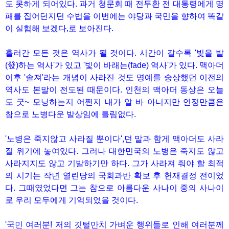
도 못하게 되어있다. 과거 청문회 때 전두환 전 대통령에게 명
패를 집어던지던 수법을 이번에는 야당과 국민을 향하여 똑같
이 실험해 보겠다,로 보아진다.
흘러간 모든 것은 역사가 될 것이다. 시간이 갈수록 '빛을 발
(發)하는 역사'가 있고 '빛이 바래는(fade) 역사'가 있다. 맥아더
이후 '솔져'라는 개념이 사라진 것도 명예를 숭상했던 이전의
역사도 본말이 전도된 때문이다. 인천의 맥아더 동상은 오늘
도 굿~ 모닝하는지 어쩐지 내가 알 바 아니지만 연정만큼은
참으로 노병다운 발상임에 틀림없다.
'노병은 죽지않고 사라질 뿐이다',던 말과 함게 맥아더도 사라
질 위기에 놓여있다. 그러나 대한민국의 노병은 죽지도 않고
사라지지도 않고 기발하기만 하다. 그가 사라져 줘야 할 최적
의 시기는 작년 열린당의 국회과반 확보 후 헌재결정 전이었
다. 그때였었다면 그는 참으로 아름다운 사나이 중의 사나이
로 우리 모두에게 기억되었을 것이다.
'국민 여러분! 저의 깃털만치 가벼운 행위들로 인해 여러분께