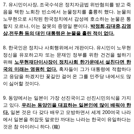
7. 유시민이사장, 조국수석은 정치자금법 위반혐의를 받고 죽
음을 택한 노회찬 빈소에서 눈물정치를 훌륭히 했다. 눈물의
노무현으로 시작된 한국정치에서 감성에 호소하는 눈물은 통
할지 모르나, 이는 잘못의 증명일 뿐이다.
박정희,김대중,김영
삼,전두환 등의 대인 대통령은 눈물을 흘린 적이 없다.
8. 한국인은 정치나 사회행위에서 개판이다. 유시민이 노무현
정신을 유포하고자 또는 문재인 정부를 위한 건건을 썰하기
위해
노무현재단이사장이 정치사회 한가운데서 설친다면 한
국의 미래는 영원히 없다.
혹자들이 그가 대통령에 적합하다
고 응담을 하겠지만 꽃길만 걸어 온 그를 민주당 내에서도 많
이 싫어할 것이다.
9. 동양에서는 일본이 가장 선진국이고 선진시민의식을 가지
고 있다.
우리는 동양인을 대표하는 일본인에 많이 배워야 한
다.
일본 것은 다 갖다 배우고 모방하면서 세계 200여국 나라
에서 일본을 쥐잡듯 말로만 까대는 나라는 한국이 유일하다는
것은 참 아이러니 하다. (龍)