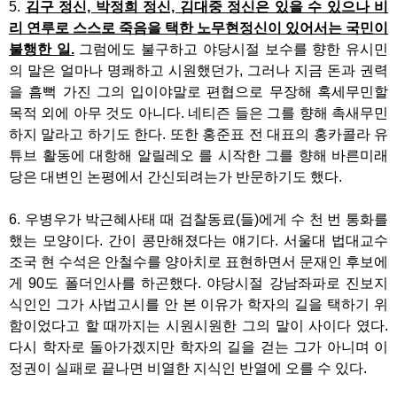
5.
김구 정신, 박정희 정신, 김대중 정신은 있을 수 있으나 비
리 연루로 스스로 죽음을 택한 노무현정신이 있어서는 국민이
불행한 일.
그럼에도 불구하고 야당시절 보수를 향한 유시민
의 말은 얼마나 명쾌하고 시원했던가, 그러나 지금 돈과 권력
을 흠뻑 가진 그의 입이야말로 편협으로 무장해 혹세무민할
목적 외에 아무 것도 아니다. 네티즌 들은 그를 향해 촉새무민
하지 말라고 하기도 한다. 또한 홍준표 전 대표의 홍카콜라 유
튜브 활동에 대항해 알릴레오 를 시작한 그를 향해 바른미래
당은 대변인 논평에서 간신되려는가 반문하기도 했다.
6. 우병우가 박근혜사태 때 검찰동료(들)에게 수 천 번 통화를
했는 모양이다. 간이 콩만해졌다는 얘기다. 서울대 법대교수
조국 현 수석은 안철수를 양아치로 표현하면서 문재인 후보에
게 90도 폴더인사를 하곤했다. 야당시절 강남좌파로 진보지
식인인 그가 사법고시를 안 본 이유가 학자의 길을 택하기 위
함이었다고 할 때까지는 시원시원한 그의 말이 사이다 였다.
다시 학자로 돌아가겠지만 학자의 길을 걷는 그가 아니며 이
정권이 실패로 끝나면 비열한 지식인 반열에 오를 수 있다.