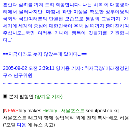
혼란과 심려를 끼쳐 드려 죄송합니다...나는 비록 이 대통령자
리에서 물러나지만...마침내 과반 이상을 확보한 정부여당의
국회와 국민여러분의 단결된 모습으로 통일의 그날까지...21
세기에 세계의 중심에 대한민국이 우뚝 설 때까지 총매진하여
주십시오...국민 여러분 가내에 행복이 깃들기를 기원합니
다...'
==지금이라도 늦지 않았는데 말이다...==
2005-09-02 오전 2:39:11 양기용 기자 : 취재국장/ 미래정경연
구소 연구위원
....................................................................................................
▣ 본지 발행인
(양기용 기자)
[
NEWS
tory makes
History
-
서울포스트
.seoulpost.co.kr]
서울포스트 태그와 함께 상업목적 외에 전재·복사·배포 허용
(*포털
다음
에 뉴스 송고)