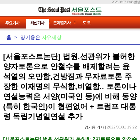
2026.08.07 19:43 발행
홈
>
양기용은
자유세상
[서울포스트논단] 법원,선관위가 불허한
양자토론으로 안철수를 배제할려는 윤
석열의 오만함,건방짐과 무자료토론 주
장한 이재명의 무식함,비열함.. 토론이나
연설능력은 서양(미국인 등)에 비해 동양
(특히 한국인)이 형편없어 + 트럼프 대통
령 독립기념일연설 추가
양기용 기자
| 2022/01/31 19:22
[서울포스트논단] 법원,선관위가 불허한 2자토론으로 안철수