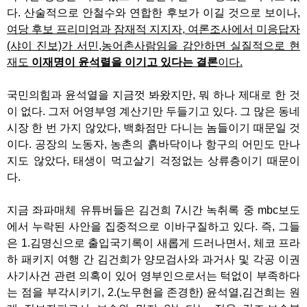
다. 산술적으로 안철수와 연합한 후보가 이길 것으로 보이나,
여당 후보 프리미엄과 잠재적 지지자, 여론조사에서 미응답자
(샤이 진보)가 서민,농어촌사람임을 감안하면 실질적으로 현
재도
이재명이 윤석렬을 이기고 있다는 결론
이다.
국민의힘과 윤석열을 지금껏 봐왔지만, 뭐 하나 제대로 한 것
이 없다. 그저 어영부영 계산기만 두들기고 있다. 그 많은 동네
시장 한 번 가지 않았다, 백화점만 다니는 놈들이기 때문일 것
이다. 공장의 노동자, 농촌의 흙바닥이나 항구의 어민도 만나
지도 않았다, 태생이 먹고살기 걱정없는 상류층이기 때문이
다.
지금 좌파매체 유튜버들은 김건희 7시간 녹취록 중 mbc보도
에서 누락된 사안을 집중적으로 이바구질하고 있다. 즉, 그들
은 1.김명신으로 출입국기록이 새롭게 드러나면서, 체코 프라
하 패키지 여행 간 김건희가 양모검사와 과거사 및 각공 이권
사기사건 관련 의혹이 있어 영부인으로서는 턱없이 부족하다
는 점을 부각시키기, 2.(노무현을 존경한) 윤석열,김건희는 원