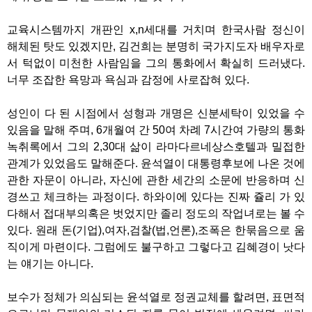
교육시스템까지 개판인 x,n세대를 거치며 한국사람 정신이
해체된 탓도 있겠지만, 김건희는 분명히 국가지도자 배우자로
서 턱없이 미천한 사람임을 그의 통화에서 확실히 드러냈다.
너무 조잡한 욕망과 욕심과 감정에 사로잡혀 있다.
성인이 다 된 시점에서 성형과 개명은 신분세탁이 있었을 수
있음을 말해 주며, 6개월여 간 50여 차례 7시간여 가량의 통화
녹취록에서 그의 2,30대 삶이 라마다르네상스호텔과 밀접한
관계가 있었음도 말해준다. 윤석열이 대통령후보에 나온 것에
관한 자문이 아니라, 자신에 관한 세간의 소문에 반응하며 신
경쓰고 체크하는 과정이다. 하와이에 있다는 진짜 쥴리 가 있
다해서 접대부의혹은 벗었지만 졸리 정도의 작업녀로는 볼 수
있다. 원래 돈(기업),여자,검찰(법,언론),조폭은 한묶음으로 움
직이게 마련이다. 그럼에도 불구하고 그렇다고 김혜경이 낫다
는 얘기는 아니다.
보수가 정체가 의심되는 윤석열로 정권교체를 할려면, 표면적