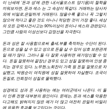
이 난세에 '돈과 성'에 관한 나(서울포스트 양기용)의 철학을
끼워보자면, 돈과 섹스 는 그 속성이 똑같다. 거래하는 당사자
외에 비밀로,은밀하게 거래된다. 많을수록 좋으나 꼭 그렇지
않으며 적다고 좋은 것도 아니니 적당한 것이 가장 좋다. 세상
의 모든 강력사건사고는 90%이상이 돈이나 섹스와 관련있다.
그만큼 사람의 이성선보다 감정선을 자극한다.
돈과 성은 잘 사용함으로써 출세,부를 축적하는 수단이 된다.
돈으로 성을 살 수 있고 성으로 돈을 살 수 있어 상호 보완관계
일 때가 많다. 그러나 둘 다 잘못 사용하면 패가망신할 수 있
다. 돈질 잘못하여 끝장난 경우도 있고 성질 잘못하여 인생 종
치는 경우도 있다. 노무현,노회찬이 가족 등 돈질 잘못으로 자
살했고, 박원순이 여직원에 성질 잘못하여 자살했다. 조국이
돈질로, 안희정이 성질로 몰락했다.
성경에도 성과 돈 사용하는 예는 여러군데서 나온다. 이 둘
이 인류 전쟁 대부분의 원인이다. 문제는, 돈과 섹스를 악용한
다고해도 밝혀지지 않은 예가 더 많고 여전히 은밀히 비밀리
에 유용한 효과를 보고있다는 것이다.