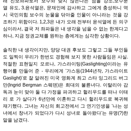
래 진보좌파로서 보수와 맞지 않는다는 점을 강조,보수분
열 유도, 3.윤석열은, 문재인에 감사하고 그에게 충성하니 역
시 국민의힘 보수의 눈물을 닦아줄 인물이 아니라는 것을 강
조하기 위함이다. 1,2,3은 내가 오래 전부터 윤석열에 든 의구
심이라서, 결국 저 좌파들은 내 생각을 넘을 수 없는 한계다고
하나, 지금 정권교체를 원하는 층에게는 심각한 상황이다.
솔직한 내 생각이지만, 양당 대권 후보도 그렇고 그들 부인들
도 일찍이 우리가 한번도 경험해 보지 못한 사람들임은 사실.
적절한 표현일지 모르나, 가스라이팅(Gaslighting)이라는 유
행어를 만들어 준 - 우리에게 '가스등(1944년작, 가스라이트
Gaslight)'로 잘 알려진 미국 영화계 최고 스타 잉그리드 버그
만(
Ingrid Bergman
스웨덴)은 희대의 불륜녀다. 이탈리아 감
독과 눈이 맞아 둘 다 가정을 파괴하고 헐리우드를 떠나 이태
리 로 가 살다가 6년만에 이혼하고 다시 헐리우드로 복귀해
재기했다. 그녀는 자신의 회고전에서 그 연기인생을 '나는 성
녀에서 창녀가 되었다가 다시 성녀로 돌아왔다'는 유명(?)한
말을 남겼다.