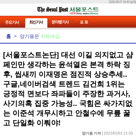
2026.08.07 19:43 발행
홈
>
양기용은
자유세상
[서울포스트논단] 대선 이길 의지없고 샴
페인만 생각하는 윤석열은 본격 하락 징
후, 씹새끼 이재명은 점진적 상승추세..
구글,네이버검색 트렌드 김건희 1위는
긍정적 면보다 좌파들이 주장한 과거사,
사기의혹 집중 가능성.. 국힘은 싸가지없
는 이준석 개무시하고 안철수에 무릎 꿇
고 단일화 이뤄야!
양기용 기자
| 2022/02/01 21:03