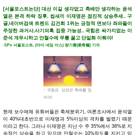
[서울포스트논단] 대선 이길 생각없고 축배만 생각하는 윤석
열은 본격 하락 징후, 씹새끼 이재명은 점진적 상승추세.. 구
글,네이버검색 트렌드 김건희 1위는 긍정적 면보다 좌파들이
주장한 과거사,
사기의혹 집중 가능성.. 국힘은 싸가지없는 이
준석 개무시하고 안철수에 무릎 꿇고 단일화 이뤄야!
-SPn 서울포스트, (마이 네임 이스) 량기룡(梁奇龍) 기자
↑ 국힘은, 당장은 축배를 엎
어야!
현재 보수매체 유튜버들은 축제분위기, 여론조사에서 윤석열
이 40%대초반으로 이재명과 5%이상의 격차를 벌렸기 때문
이라고 한다. 그러나 이재명은 지난 수 주 35%에서 38%로 지
속적인 상승을 하고 있으며 안철수는 10%정도를 지키고 있