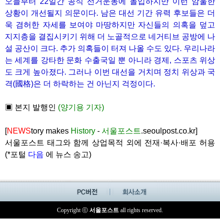
오늘부터 22일간 공식 선거운동에 돌입하지만 이런 암울한
상황이 개선될지 의문이다. 남은 대선 기간 유력 후보들은 더
욱 겸허한 자세를 보여야 마땅하지만 자신들의 의혹을 덮고
지지층을 결집시키기 위해 더 노골적으로 네거티브 공방에 나
설 공산이 크다. 추가 의혹들이 터져 나올 수도 있다. 우리나라
는 세계를 강타한 문화 수출국일 뿐 아니라 경제, 스포츠 위상
도 크게 높아졌다. 그러나 이번 대선을 거치며 정치 위상과 국
격(國格)은 더 하락하는 건 아닌지 걱정이다.
▣ 본지 발행인
(양기용 기자)
[
NEWS
tory makes
History
-
서울포스트
.seoulpost.co.kr]
서울포스트 태그와 함께 상업목적 외에 전재·복사·배포 허용
(*포털
다음
에 뉴스 송고)
Copyright ⓒ
서울포스트
all rights reserved.