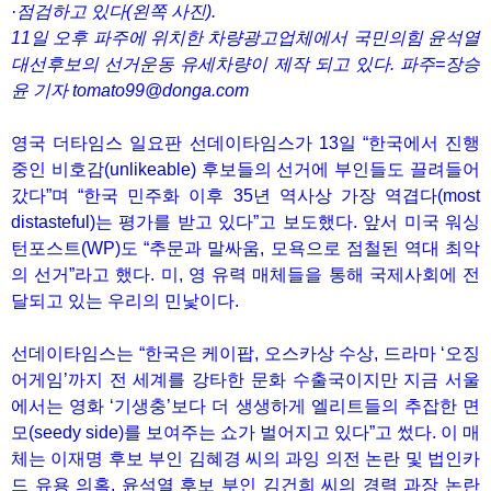
·점검하고 있다(왼쪽 사진).
11일 오후 파주에 위치한 차량광고업체에서 국민의힘 윤석열
대선후보의 선거운동 유세차량이 제작 되고 있다. 파주=장승
윤 기자 tomato99@donga.com
영국 더타임스 일요판 선데이타임스가 13일 “한국에서 진행
중인 비호감(unlikeable) 후보들의 선거에 부인들도 끌려들어
갔다”며 “한국 민주화 이후 35년 역사상 가장 역겹다(most
distasteful)는 평가를 받고 있다”고 보도했다. 앞서 미국 워싱
턴포스트(WP)도 “추문과 말싸움, 모욕으로 점철된 역대 최악
의 선거”라고 했다. 미, 영 유력 매체들을 통해 국제사회에 전
달되고 있는 우리의 민낯이다.
선데이타임스는 “한국은 케이팝, 오스카상 수상, 드라마 ‘오징
어게임’까지 전 세계를 강타한 문화 수출국이지만 지금 서울
에서는 영화 ‘기생충’보다 더 생생하게 엘리트들의 추잡한 면
모(seedy side)를 보여주는 쇼가 벌어지고 있다”고 썼다. 이 매
체는 이재명 후보 부인 김혜경 씨의 과잉 의전 논란 및 법인카
드 유용 의혹, 윤석열 후보 부인 김건희 씨의 경력 과장 논란