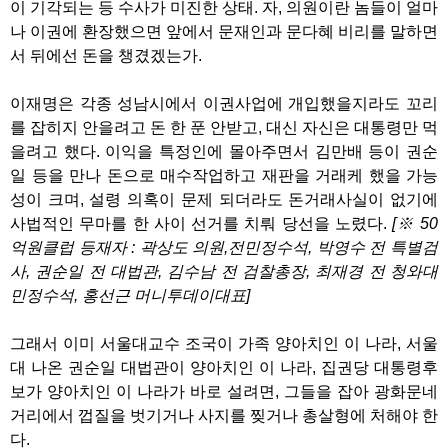
이 기각되는 등 수사가 미진한 상태. 자, 의원이란 놈들이 얼마
나 이권에 환장했으면 앞에서 문재인과 문다혜 비리를 말하면
서 뒤에선 돈을 챙겼겠는가.
이재명은 각종 성남시에서 이권사업에 개입했을지라도 꼬리
를 잡히지 안을려고 돈 한 푼 안받고, 대신 자신은 대통령만 먹
을려고 했다. 이익을 특정인에 몰아주면서 김만배 등이 권순
일 등을 만나 돈으로 매수작업하고 재판을 거래케 했을 가능
성이 크며, 설령 의혹이 문제 되더라도 돈거래사실이 없기에
사법적인 무마를 한 사이 선거를 치뤄 당선을 노렸다.
[※ 50
억원클럽 등재자 : 곽상도 의원,전민정수석, 박영수 전 특별검
사, 권순일 전 대법관, 김수남 전 검찰총장, 최재경 전 청와대
민정수석, 홍선근 머니투데이대표]
그래서 이미 서울대교수 조국이 가족 양아치인 이 나라, 서울
대 나온 권순일 대법관이 양아치인 이 나라, 집권당 대통령후
보가 양아치인 이 나라가 바로 설려면, 그들을 잡아 광화문네
거리에서 껍질을 벗기거나 사지를 찢거나 총살형에 처해야 한
다.