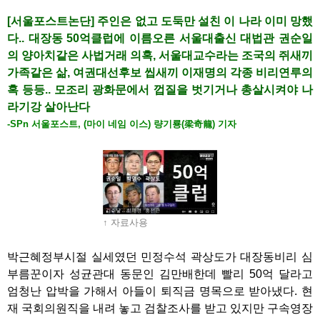
[서울포스트논단] 주인은 없고 도둑만 설친 이 나라 이미 망했
다.. 대장동 50억클럽에 이름오른 서울대출신 대법관 권순일
의 양아치같은 사법거래 의혹, 서울대교수라는 조국의 쥐새끼
가족같은 삶, 여권대선후보 씹새끼 이재명의 각종 비리연루의
혹 등등.. 모조리 광화문에서 껍질을 벗기거나 총살시켜야 나
라기강 살아난다
-SPn 서울포스트, (마이 네임 이스) 량기룡(梁奇龍) 기자
↑ 자료사용
박근혜정부시절 실세였던 민정수석 곽상도가 대장동비리 심
부름꾼이자 성균관대 동문인 김만배한데 빨리 50억 달라고
엄청난 압박을 가해서 아들이 퇴직금 명목으로 받아냈다. 현
재 국회의원직을 내려 놓고 검찰조사를 받고 있지만 구속영장