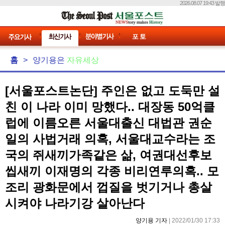
2026.08.07 19:43 발행
홈
>
양기용은
자유세상
[서울포스트논단] 주인은 없고 도둑만 설
친 이 나라 이미 망했다.. 대장동 50억클
럽에 이름오른 서울대출신 대법관 권순
일의 사법거래 의혹, 서울대교수라는 조
국의 쥐새끼가족같은 삶, 여권대선후보
씹새끼 이재명의 각종 비리연루의혹.. 모
조리 광화문에서 껍질을 벗기거나 총살
시켜야 나라기강 살아난다
양기용 기자
| 2022/01/30 17:33