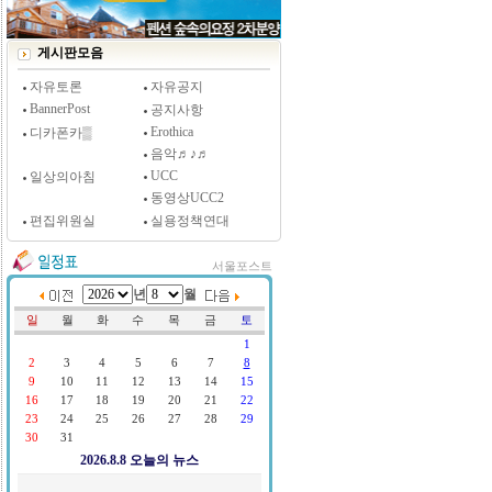
[시사저널 인터뷰] 윤방부 연세대 의대 명예교수,
"골초에게 전자담배를 허하라"
게시판모음
자유토론
자유공지
BannerPost
공지사항
Erothica
디카폰카▒
음악♬♪♬
UCC
일상의아침
동영상UCC2
편집위원실
실용정책연대
서울포스트