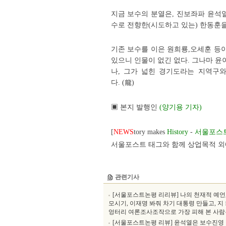
지금 보수의 분열은, 진보좌파 윤석
수로 전향한(시도하고 있는) 한동훈을
기존 보수를 이은 원희룡,오세훈 등
있으니 인물이 없긴 없다. 그나마 윤
나, 그가 넓힌 경기도라는 지역구
다. (龍)
▣ 본지 발행인
(양기용 기자)
[
NEWS
tory makes
History
-
서울포스
서울포스트 태그와 함께 상업목적 외에
관련기사
[서울포스트논평 리리뷰] 나의 천재적 예언
모시기, 이재명 봐줘 차기 대통령 만들고, 지 
엉터리 여론조사조작으로 가장 피해 본 사람은 이
[서울포스트논평 리뷰] 윤석열은 보수진영 