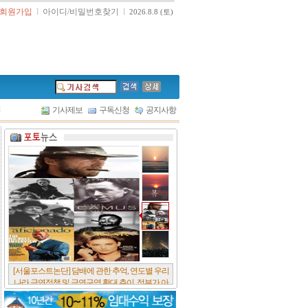
회원가입
l
아이디/비밀번호찾기
l
2026.8.8 (토)
l
기사제보
구독신청
공지사항
[서울포스트논단] 담배에 관한 추억, 연도별 우리
나라 금연정책 및 금연구역 확대 추이, 정부가 아
무리 더 해롭다고 사기를 쳐대도 피워 본 사람은
다 안다, 전자담배시장은 10년새 폭발적 증가세..