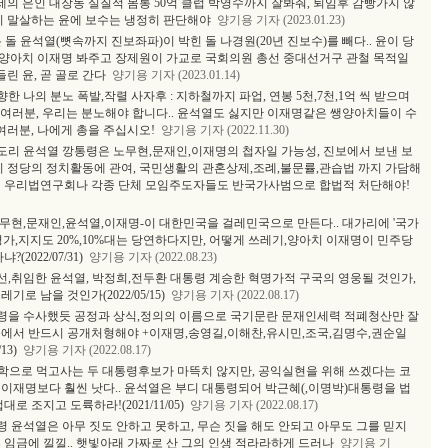
세의 은인 대장동 실질적 몸통 50억 클럽 박영수까지 잘봐줘, 퇴임후 감빵가지 않
지 말살하는 윤에 보수는 냉정히 판단해야
양기용 기자 (2023.01.23)
 돌 윤석열(뼛속까지 진보좌파)이 박힌 돌 나경원(20년 진보수)를 빼다.. 윤이 당
양아치 이재명 봐주고 장제원이 가교로 국회의원 총선 중대선거구 관철 목적일
들린 윤, 곧 골로 간다
양기용 기자 (2023.01.14)
 나의 분노 폭발,작렬 사자후 : 지하철까지 파업, 연봉 5천,7천,1억 씩 받으며
게 여러분, 우리는 분노해야 합니다.. 윤석열도 싫지만 이재명같은 쌩양아치들이 수
여러분, 나에게 총을 주십시오!
양기용 기자 (2022.11.30)
도리 윤석열 깡통령은 노무현,문재인,이재명의 첩자일 가능성, 진보에서 보낸 보
이 정당의 정치활동에 관여, 국민생활의 관혼상제,조례,불문률,관습법 까지 가담해
럼 우리법연구회나 각종 단체 모임주도자들도 반국가사범으로 합법적 처단해야!
노무현,문재인,윤석열,이재명-이 대한민국을 걸레민국으로 만든다.. 대가리에 '국가
평가,지지도 20%,10%대는 당연하다지만, 어떻게 쓰레기,양아치 이재명이 민주당
2022/07/31)
양기용 기자 (2022.08.23)
선,취임한 윤석열, 박정희,전두환 대통령 계승한 혁명가적 구국의 영웅될 것인가,
로 남을 것인가(2022/05/15)
양기용 기자 (2022.08.17)
령을 수사했듯 공정과 상식,정의의 이름으로 국기문란 문재인세력 적폐청산만 잘
문에서 반드시 공개처형해야 +이재명,송영길,이해찬,유시민,조국,김명수,권순일
13)
양기용 기자 (2022.08.17)
학으로 먹고사는 두 대통령후보가 마뜩치 않지만, 공익실현을 위해 쓰겠다는 코
이재명보다 훨씬 낫다.. 윤석열은 부디 대통령되어 박근혜(,이명박)대통령을 법
 조지고 도륙하라!(2021/11/05)
양기용 기자 (2022.08.17)
 윤석열은 아무 짓도 안하고 못하고, 무슨 짓을 해도 안되고 아무도 그를 믿지
 임금에 낄낄.. 햇빛아래 가짜로 산 그의 인생 적라라하게 드러나
양기용 기