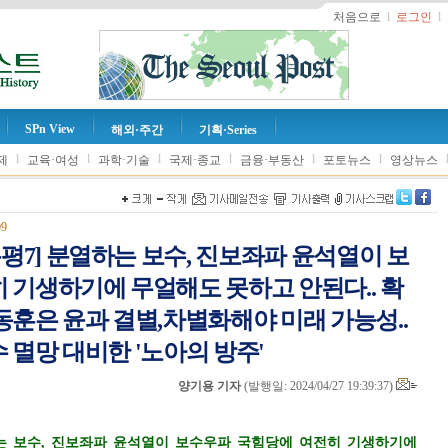
처음으로
l
로그인
l
SPn View
해외·주간
기획·Series
l
l
l
l
l
l
제
교육·여성
과학·기술
국제·종교
금융·부동산
포토뉴스
영상뉴스
09
논평7] 분열하는 보수, 진보좌파 윤석열이 보
 기생하기에 무얼해도 못하고 안된다.. 확
동훈은 윤과 결별,차별화해야 미래 가능성..
 멸망 대비한 '노아의 방주'
양기용 기자
(
발행일: 2024/04/27 19:39:37
)
열하는 보수, 진보좌파 윤석열이 보수우파 국힘당에 여전히 기생하기에