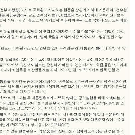
정부 시행령) 카드로 국회횡포 저지하는 한동훈 장관의 지혜에 즈음하여 : 검수완
열은 어영부영하지 말고 민주당과 협치,화합보다 쓰레기,양아치 국회해산 , '보복
소지 자유, 1가구 1총포 소유 '총기소지' 허용해야 혹시 모를 북한과 전쟁도 대비할
)
윤석열,권성동,장제원 이 권력1,2,3인자로 보수의 한복판에 있는 기막힌 현실..
어야 할 트러블메이커.. 빨리 국힘당 깨져서 새판 짜져야 보수정당 집권 가능
 펠로시 미하원의장 만날 컨텐츠 없어 두려웠을 것, 대통령직 빨리 때려 쳐라!
양
, 윤석열이 줍다.. 어느 놈이 당선되어도 이상한, 어느 놈이 떨어져도 이상하지
 됨으로서 보수,진보 이념노선 완전히 사라질 수 있는 계기도.. 화합,통합으로 이재
어 자기 퇴임후를 보장받을려는 시나리오라면 친박세력 가세로 탄핵 당할 것
대통령을 수사했듯 공정과 정의,상식의 이름으로 국기문란 문재인세력 적폐청산만
화문에서 반드시 공개처형해야 +이재명,송영길,이해찬,유시민,조국,김명수,권순일
13)
양기용 기자 (2024.05.06)
상학으로 먹고사는 두 대통령후보가 마뜩치 않지만, 공익실현을 위해 쓰겠다는 코
이재명보다 훨씬 낫다.. 윤석열은 부디 대통령되어 박근혜(,이명박)대통령을 법
 조지고 도륙하라! (2021/11/05)
양기용 기자 (2024.05.07)
석열은 싹수가 노랗나? 문재인정부 적폐수사하라고 뽑아줬는데 협치 운운하며 대
총리유임 발상부터 한심하고 불온해.. 차기 유력한 진보당 대권주자 金이 보수당
 (2022/03/14)
양기용 기자 (2024.05.07)
08번뇌석 얻은 한동훈은 제 역할 충분히 했다.. 선거 참패하도록 깽판 친 것은 윤석