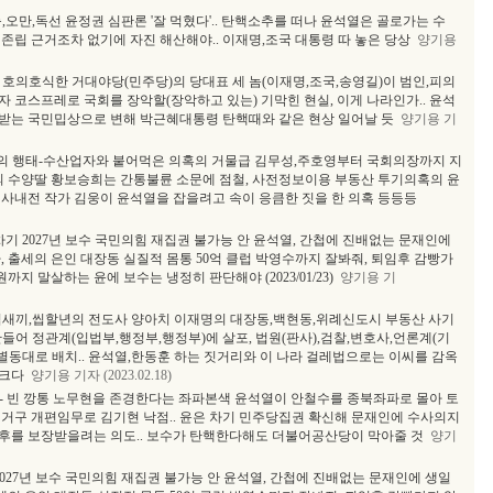
능,오만,독선 윤정권 심판론 '잘 먹혔다'.. 탄핵소추를 떠나 윤석열은 골로가는 수
당 존립 근거조차 없기에 자진 해산해야.. 이재명,조국 대통령 따 놓은 당상
양기용
 호의호식한 거대야당(민주당)의 당대표 세 놈(이재명,조국,송영길)이 범인,피의
 코스프레로 국회를 장악할(장악하고 있는) 기막힌 현실, 이게 나라인가.. 윤석
받는 국민밉상으로 변해 박근혜대통령 탄핵때와 같은 현상 일어날 듯
양기용 기
의 행태-수산업자와 붙어먹은 의혹의 거물급 김무성,주호영부터 국회의장까지 지
 수양딸 황보승희는 간통불륜 소문에 점철, 사전정보이용 부동산 투기의혹의 윤
사내전 작가 김웅이 윤석열을 잡을려고 속이 응큼한 짓을 한 의혹 등등등
 차기 2027년 보수 국민의힘 재집권 불가능 안 윤석열, 간첩에 진배없는 문재인에
, 출세의 은인 대장동 실질적 몸통 50억 클럽 박영수까지 잘봐줘, 퇴임후 감빵가
까지 말살하는 윤에 보수는 냉정히 판단해야 (2023/01/23)
양기용 기
 씹새끼,씹할년의 전도사 양아치 이재명의 대장동,백현동,위례신도시 부동산 사기
 만들어 정관계(입법부,행정부,행정부)에 살포, 법원(판사),검찰,변호사,언론계(기
 별동대로 배치.. 윤석열,한동훈 하는 짓거리와 이 나라 걸레법으로는 이씨를 감옥
 크다
양기용 기자 (2023.02.18)
- 빈 깡통 노무현을 존경한다는 좌파본색 윤석열이 안철수를 종북좌파로 몰아 토
거구 개편임무로 김기현 낙점.. 윤은 차기 민주당집권 확신해 문재인에 수사의지
후를 보장받을려는 의도.. 보수가 탄핵한다해도 더불어공산당이 막아줄 것
양기
 2027년 보수 국민의힘 재집권 불가능 안 윤석열, 간첩에 진배없는 문재인에 생일