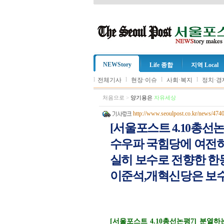
NEWStory
Life 종합
지역 Local
l
l
l
l
전체기사
현장·이슈
사회·복지
정치·경
처음으로
>
양기용은
자유세상
http://www.seoulpost.co.kr/news/474
[서울포스트 4.10총선
수우파 국힘당에 여전히
실히 보수로 전향한 한
이준석,개혁신당은 보수
[서울포스트 4.10총선논평7] 분