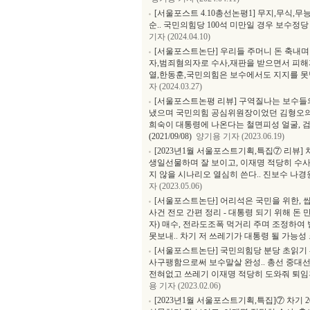
[서울포스트 4.10총선논평1] 무지,무식,무
순.. 국민의힘당 100석 미만일 경우 보수정
기자 (2024.04.10)
[서울포스트논단] 우리들 주머니 돈 축내며
자,범죄혐의자로 수사,재판을 받으면서 피해자
열,한동훈,국민의힘은 보수에서도 지지를 못
자 (2024.03.27)
[서울포스트논평 리뷰] 구역질나는 보수들
냈으며 국민의힘 공심위원장이었던 김형오의
희숙이 대통령에 나온다는 철면피성 얼굴, 검
(2021/09/08)
양기용 기자 (2023.06.19)
[2023년1월 서울포스트기획,특집⑦ 리뷰]
생일선물하며 잘 보이고, 이재명 적당히 수사
지 않을 시나리오 열심히 쓴다.. 진보수 나경원
자 (2023.05.06)
[서울포스트논단] 어리석은 국민을 위한,
사건 전모 간편 정리 - 대통령 되기 위해 돈
자) 매수, 전라도조폭 먹거리 주며 조정하여
못보내.. 차기 저 쓰레기가 대통령 될 가능성
[서울포스트논단] 국민의힘당 분당 초읽기 
사구팽함으로써 보수말살 완성.. 총선 중대선
전혀없고 쓰레기 이재명 적당히 도와줘 퇴임
용 기자 (2023.02.06)
[2023년1월 서울포스트기획,특집]⑦ 차기