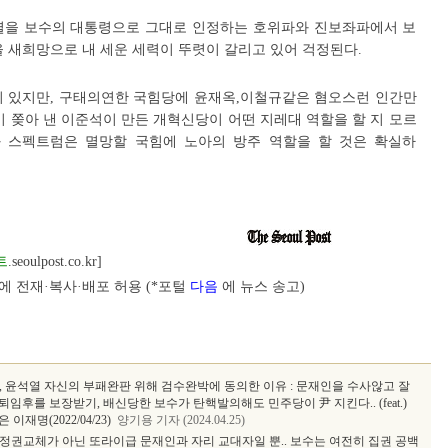
열을 보수의 대통령으로 그대로 인정하는 호위파와 진보좌파에서 보
 새희망으로 내 세운 세력이 뚜렷이 갈리고 있어 걱정된다.
이 있지만, 구태의연한 국힘당에 윤재옥,이철규같은 혐오스런 인간만
이 쫒아 낸 이준석이 만든 개혁신당이 어떤 지레대 역할을 할 지 모르
와 스펙트럼은 멸망할 국힘에 노아의 방주 역할을 할 것은 확실하
트
.seoulpost.co.kr]
 전재·복사·배포 허용 (*포털
다음
에 뉴스 송고)
, 윤석열 자신의 부패완판 위해 검수완박에 동의한 이유 : 문재인을 수사않고 잘
퇴임후를 보장받기, 배신당한 보수가 탄핵발의해도 민주당이 尹 지킨다.. (feat.)
재명(2022/04/23)
양기용 기자 (2024.04.25)
정권교체가 아닌 또라이급 문재인과 자리 교대자일 뿐.. 보수는 여전히 집권 공백