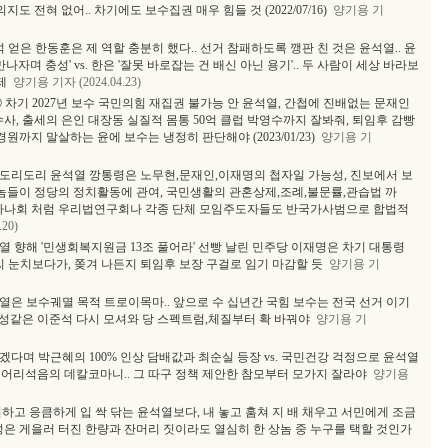
도 전혀 없어.. 차기에도 보수집권 매우 힘들 것 (2022/07/16)
양기용 기
석 얻은 한동훈은 제 역할 충분히 했다.. 선거 참패하도록 깽판 친 것은 윤석열.. 윤
자며 충성' vs. 한은 '잘못 바로잡는 건 배신 아닌 용기'.. 두 사람이 세상 바라보
문제
양기용 기자 (2024.04.23)
⑦ 차기 2027년 보수 국민의힘 재집권 불가능 안 윤석열, 간첩에 진배없는 문재인
사, 출세의 은인 대장동 실질적 몸통 50억 클럽 박영수까지 잘봐줘, 퇴임후 감빵
원까지 말살하는 윤에 보수는 냉정히 판단해야 (2023/01/23)
양기용 기
 도리도리 윤석열 깡통령은 노무현,문재인,이재명의 첩자일 가능성, 진보에서 보
사놈들이 정당의 정치활동에 관여, 국민생활의 관혼상제,조례,불문률,관습법 까
 하나회 처럼 우리법연구회나 각종 단체 모임주도자들도 반국가사범으로 합법적
20)
석열 향해 '민생회복지원금 13조 풀어라' 선빵 날린 민주당 이재명은 차기 대통령
씨 눈치보다가, 쫒겨 나든지 퇴임후 보장 구걸로 임기 마감할 듯
양기용 기
석열은 보수궤멸 목적 트로이목마.. 앞으로 수 십년간 국힘 보수는 전국 선거 이기
초신성같은 이준석 다시 모셔와 당 스펙트럼,체질부터 확 바꿔야
양기용 기
기겠다며 박근혜의 100% 인상 담배값과 최순실 등장 vs. 국민건강 걱정으로 윤석열
는 어리석음의 데칼코마니.. 그 따구 정책 제안한 참모부터 모가지 잘라야
양기용
둑질하고 응큼하게 입 싹 닦는 윤석열보다, 내 놓고 훔쳐 지 배 채우고 서민에게 조금
성은 게을러 터진 한량과 잔머리 짓이라도 열심히 한 상놈 중 누구를 택할 것인가