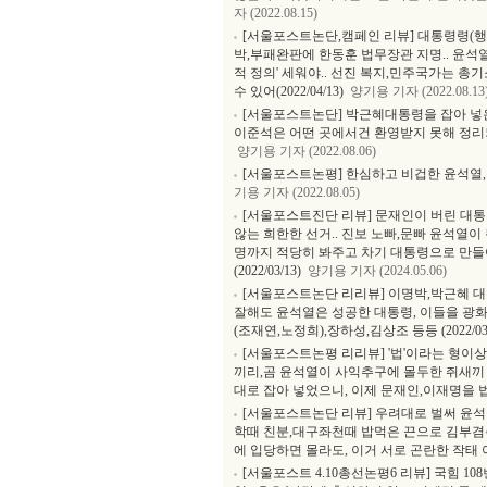
자 (2022.08.15)
[서울포스트논단,캠페인 리뷰] 대통령령(행
박,부패완판에 한동훈 법무장관 지명.. 윤석
적 정의' 세워야.. 선진 복지,민주국가는 총기
수 있어(2022/04/13)
양기용 기자 (2022.08.13
[서울포스트논단] 박근혜대통령을 잡아 넣은 
이준석은 어떤 곳에서건 환영받지 못해 정리되
양기용 기자 (2022.08.06)
[서울포스트논평] 한심하고 비겁한 윤석열,
기용 기자 (2022.08.05)
[서울포스트진단 리뷰] 문재인이 버린 대통령
않는 희한한 선거.. 진보 노빠,문빠 윤석열이
명까지 적당히 봐주고 차기 대통령으로 만들
(2022/03/13)
양기용 기자 (2024.05.06)
[서울포스트논단 리리뷰] 이명박,박근혜 
잘해도 윤석열은 성공한 대통령, 이들을 광
(조재연,노정희),장하성,김상조 등등 (2022/03/
[서울포스트논평 리리뷰] '법'이라는 형이
끼리,곰 윤석열이 사익추구에 몰두한 쥐새끼 
대로 잡아 넣었으니, 이제 문재인,이재명을 법대로
[서울포스트논단 리뷰] 우려대로 벌써 윤
학때 친분,대구좌천때 밥먹은 끈으로 김부겸
에 입당하면 몰라도, 이거 서로 곤란한 작태 아닌가
[서울포스트 4.10총선논평6 리뷰] 국힘 1