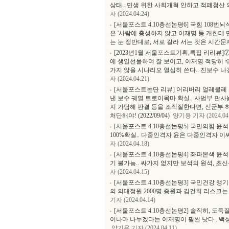
상태.. 민생 위한 사회개혁 안하고 적폐청산 의지
자 (2024.04.24)
[서울포스트 4.10총선논평6] 국힘 108번뇌
은 '사람에 충성하지 않고 이재명 등 개한테 만나
는 눈 정반대로, 서로 갈라 서는 것은 시간
[2023년1월 서울포스트기획,특집 리리뷰]
에 생일선물하며 잘 보이고, 이재명 적당히 수
가지 않을 시나리오 열심히 쓴다.. 진보수 나경
자 (2024.04.21)
[서울포스트논단 리뷰] 어리버리 얼레불레
낸 보수 궤멸 트로이목마 확실.. 사법부 판
지 가담해 판결 등을 조작질한다면, 신군부
처단해야! (2022/09/04)
양기용 기자 (2024.04.
[서울포스트 4.10총선논평5] 국민의힘 윤
100%확실.. 다중인격자 윤은 다중인격자 이
자 (2024.04.18)
[서울포스트 4.10총선논평4] 좌파본색 윤
기 불가능.. 싸가지 없지만 보석의 원석, 
자 (2024.04.15)
[서울포스트 4.10총선논평3] 국민건강 챙
의 의대정원 2000명 증원과 김건희 리스크
기자 (2024.04.14)
[서울포스트 4.10총선논평2] 솔직히, 도
이나마 나누겠다는 이재명이 훨씬 낫다.. 백
양기용 기자 (2024.04.11)