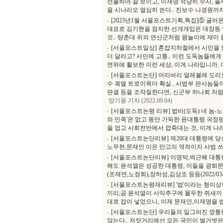
선물하며 잘 보이고, 이재명 적당히 수사, 출
을 시나리오 열심히 쓴다.. 진보수 나경원까
[2023년1월 서울포스트기획,특집]⑤ 굴러온
대표로 김기현을 점지한 선개개입은 대장동 
것.. 탕춘대 위의 연산군처럼 왕놀이에 재미 
[서울포스트일상] 혼잡지하철에서 시민을 향한
더 달라고? 서민에 고통.. 이런 도둑놈들에
면위에 활보한 이런 세상, 이게 나라입니까. 
[서울포스트논단] 어리버리 얼레불레 도리
수 궤멸 트로이목마 확실.. 사법부 판사놈들
판결 등을 조작질한다면, 신군부 하나회 처
양기용 기자 (2022.09.04)
[서울포스트논평 리뷰] 법비(도둑) 네 놈-
와 민족'은 없고 똥만 가득한 윤대통령 국정
을 업고 사회전반에서 깝죽대는 것, 이게 나라냐?(
[서울포스트논단리뷰] 제20대 대통령에 당
노무현,문재인 이은 만고의 역적이자 사법 쓰레기
[서울포스트논단리뷰] 이명박,박근혜 대통
해도 윤석열은 성공한 대통령, 이들을 광화
(조재연,노정희),장하성,김상조 등등(2022/03/
[서울포스트논평재리뷰] '법'이라는 형이상
끼리,곰 윤석열이 사익추구에 몰두한 쥐새끼 
대로 잡아 넣었으니, 이제 문재인,이재명을 법대로
[서울포스트논단] 우리들의 일그러진 깡통령
않는다.. 저잣거리에선 모든 국민이 벌거벗은