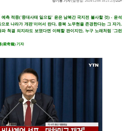
양기용 기자
(
발행일: 2024/12/04 18:21:23
)
예측 적중('중대사태 일으킬' 윤은 남북간 국지전 불사할 것) - 윤석
으로 나라가 개판'이어서 란다, 종북 노무현을 존경한다는 그 자가,
좌파 척결 의지라도 보였다면 이해할 판이지만, 누구 노래처럼 '그런
룡(梁奇龍) 기자