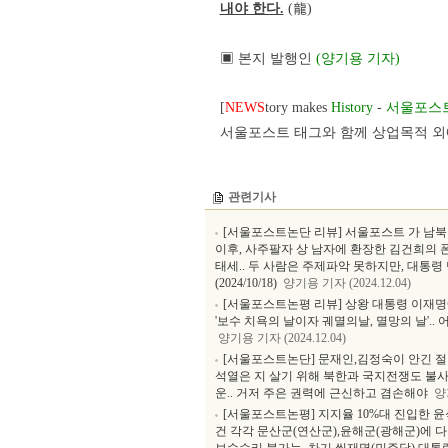
내야 한다.
(龍)
▣ 본지 발행인
(양기용 기자)
[
NEWS
tory makes
History
-
서울포스
서울포스트 태그와 함께 상업목적 외에
관련기사
[서울포스트논단 리뷰] 서울포스트 가 남북
이후, 사주팔자 상 남자에 환장한 김건희의 폰
태세.. 두 사람은 주제파악 못하지만, 대통령
(2024/10/18)
양기용 기자 (2024.12.04)
[서울포스트논평 리뷰] 상왕 대통령 이재명에
'보수 치욕의 날이자 궤멸의날, 멸망의 날'.. 
양기용 기자 (2024.12.04)
[서울포스트논단] 문재인,김정숙이 안긴 절망
석열은 지 살기 위해 북한과 국지전쟁도 불사 
운.. 거저 주은 권력에 근신하고 겸손해야
양기
[서울포스트논평] 지지율 10%대 진입한 
건 각각 문산군(연산군),윤해군(광해군)에 다