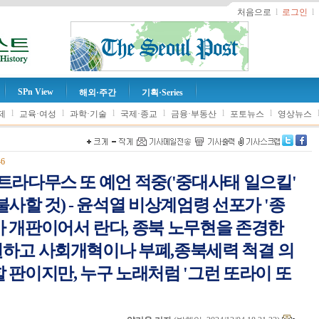
처음으로
l
로그인
l
SPn View
해외·주간
기획·Series
l
l
l
l
l
l
제
교육·여성
과학·기술
국제·종교
금융·부동산
포토뉴스
영상뉴스
46
트라다무스 또 예언 적중('중대사태 일으킬'
사할 것) - 윤석열 비상계엄령 선포가 '종
 개판이어서 란다, 종북 노무현을 존경한
집권하고 사회개혁이나 부폐,종북세력 척결 의
 판이지만, 누구 노래처럼 '그런 또라이 또