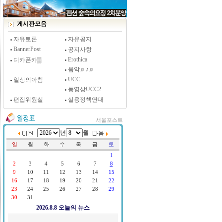
게시판모음
자유토론
자유공지
BannerPost
공지사항
Erothica
디카폰카▒
음악♬♪♬
UCC
일상의아침
동영상UCC2
편집위원실
실용정책연대
서울포스트