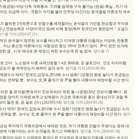
령 확실하나 이준석 나올 시 해볼 만
양기용 기자 (2024.09.18)
금법) 야당 단독 국회통과.. 9,10월 씹재명 구속 불가능 (판결) 확실.. 차기 대
되어도 파급력 미미.. 국힘이 지지율 올라 민주당 이긴다는 윤석열발 여론조작 계속
관위가 불허한 2자토론으로 안철수를 배제할려는 윤석열의 거만함,한심함과 무자료
이나 연설능력은 서양(미국인 등)에 비해 동양(특히 한국인)이 형편없어 + 도널드
기용 기자 (2024.07.21)
정적인 윤석열이 망쪼든 보수를 배신하고 이재명 대통령 만들려는 마당에, 한동훈
. 지난 총선전 여론에서도 국힘당은 항상 100석 전후가 맞아.. 尹이 망친 선거에
한 셈.. 시국 제대로 본 제정신 박힌 보수논객 한 놈 없어
양기용 기
 간다.. 노소영과 이혼 sk재산분할 1.4조 최태원, 곧 골로간다.. 인도 타지마할
들었는지 뭘 쳐먹었는지 배부터 갈라 보자
양기용 기자 (2024.06.06)
재명수사 박차? 문재인,김정숙,문다혜 수사 점화? 2년동안 팡팡 놀다가 뜬금없는
는 전략일 뿐.. 보수는 文,李 졸개가 된 尹을 빨리 내쫒아야 재정비할 시간 번다
러온 돌 윤석열(뼛속까지 진보좌파)이 박힌 돌 나경원(20년 진보수)를 빼다.. 윤
장동 양아치 이재명 봐주고 장제원이 가교로 국회의원 총선 중대선거구 관철 목
린 윤, 곧 골로 간다 (2023/01/14)
양기용 기자 (2024.05.26)
사 박차? 문재인,김정숙,문다혜 수사 점화? 2년동안 팡팡 놀다가 뜬금없는 소리
전략일 뿐.. 보수는 文,李 졸개가 된 尹을 빨리 내쫒아야 재정비할 시간 번다
양기
강성 추미애가 국회의장에서 배제된 것은, 차기 대통령 만들어 주겠다는 윤에 대
 이변에 다행이라는 보수 논객들은 웃기고 자빠졌다
양기용 기자 (2024.05.18)
고록까지 버리고 이재명의 졸개가 된 진보좌파 윤석열(김건희)을 이제는 보수가