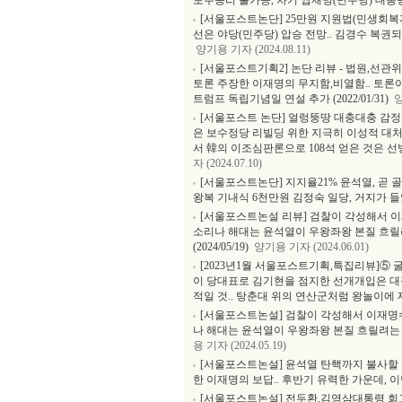
보수승리 불가능, 차기 씹재명(민주당) 대통
[서울포스트논단] 25만원 지원법(민생회복지원
선은 야당(민주당) 압승 전망.. 김경수 복권
양기용 기자 (2024.08.11)
[서울포스트기획2] 논단 리뷰 - 법원,선
토론 주장한 이재명의 무지함,비열함.. 토론
트럼프 독립기념일 연설 추가 (2022/01/31)
양
[서울포스트 논단] 얼렁뚱땅 대충대충 감
은 보수정당 리빌딩 위한 지극히 이성적 대처.
서 韓의 이조심판론으로 108석 얻은 것은 선방
자 (2024.07.10)
[서울포스트논단] 지지율21% 윤석열, 곧 골로
왕복 기내식 6천만원 김정숙 일당, 거지가 
[서울포스트논설 리뷰] 검찰이 각성해서 이
소리나 해대는 윤석열이 우왕좌왕 본질 흐릴려
(2024/05/19)
양기용 기자 (2024.06.01)
[2023년1월 서울포스트기획,특집리뷰]⑤ 굴
이 당대표로 김기현을 점지한 선개개입은 대
적일 것.. 탕춘대 위의 연산군처럼 왕놀이에 재미 들
[서울포스트논설] 검찰이 각성해서 이재명수
나 해대는 윤석열이 우왕좌왕 본질 흐릴려는 
용 기자 (2024.05.19)
[서울포스트논설] 윤석열 탄핵까지 불사할 
한 이재명의 보답.. 후반기 유력한 가운데,
[서울포스트논설] 전두환,김영삼대통령 회