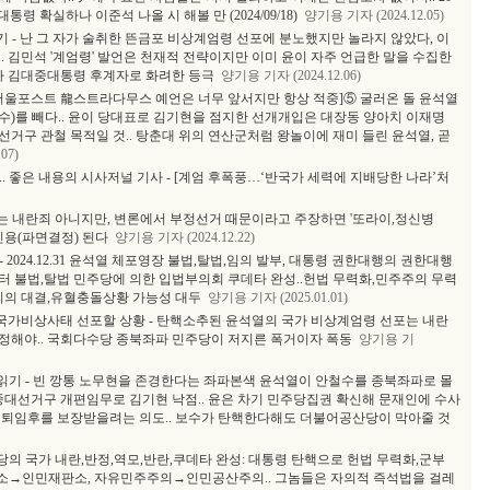
령 확실하나 이준석 나올 시 해볼 만 (2024/09/18)
양기용 기자 (2024.12.05)
 - 난 그 자가 술취한 뜬금포 비상계엄령 선포에 분노했지만 놀라지 않았다, 이
. 김민석 '계엄령' 발언은 천재적 전략이지만 이미 윤이 자주 언급한 말을 수집한
호자 김대중대통령 후계자로 화려한 등극
양기용 기자 (2024.12.06)
, 서울포스트 龍스트라다무스 예언은 너무 앞서지만 항상 적중]⑤ 굴러온 돌 윤석열
보수)를 빼다.. 윤이 당대표로 김기현을 점지한 선개개입은 대장동 양아치 이재명
거구 관철 목적일 것.. 탕춘대 위의 연산군처럼 왕놀이에 재미 들린 윤석열, 곧
07)
. 좋은 내용의 시사저널 기사 - [계엄 후폭풍…‘반국가 세력에 지배당한 나라’처
는 내란죄 아니지만, 변론에서 부정선거 때문이라고 주장하면 '또라이,정신병
인용(파면결정) 된다
양기용 기자 (2024.12.22)
2024.12.31 윤석열 체포영장 불법,탈법,임의 발부, 대통령 권한대행의 권한대행
1.1.부터 불법,탈법 민주당에 의한 입법부의회 쿠데타 완성..헌법 무력화,민주주의 무력
피의 대결,유혈충돌상황 가능성 대두
양기용 기자 (2025.01.01)
 국가비상사태 선포할 상황 - 탄핵소추된 윤석열의 국가 비상계엄령 선포는 내란
정해야.. 국회다수당 종북좌파 민주당이 저지른 폭거이자 폭동
양기용 기
읽기 - 빈 깡통 노무현을 존경한다는 좌파본색 윤석열이 안철수를 종북좌파로 몰
중대선거구 개편임무로 김기현 낙점.. 윤은 차기 민주당집권 확신해 문재인에 수사
 퇴임후를 보장받을려는 의도.. 보수가 탄핵한다해도 더불어공산당이 막아줄 것
의 국가 내란,반정,역모,반란,쿠데타 완성: 대통령 탄핵으로 헌법 무력화,군부
판소→인민재판소, 자유민주주의→인민공산주의.. 그놈들은 자의적 즉석법을 걸레