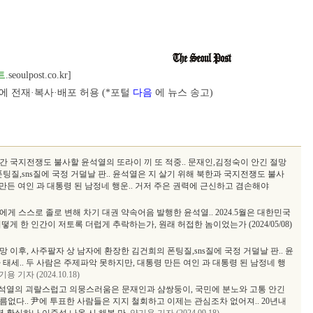
트
.seoulpost.co.kr]
 전재·복사·배포 허용 (*포털
다음
에 뉴스 송고)
간 국지전쟁도 불사할 윤석열의 또라이 끼 또 적중.. 문재인,김정숙이 안긴 절망
팅질,sns질에 국정 거덜날 판.. 윤석열은 지 살기 위해 북한과 국지전쟁도 불사
 만든 여인 과 대통령 된 남정네 행운.. 거저 주은 권력에 근신하고 겸손해야
게 스스로 졸로 변해 차기 대권 약속어음 발행한 윤석열.. 2024.5월은 대한민국
어떻게 한 인간이 저토록 더럽게 추락하는가, 원래 허접한 놈이었는가 (2024/05/08)
 이후, 사주팔자 상 남자에 환장한 김건희의 폰팅질,sns질에 국정 거덜날 판.. 윤
태세.. 두 사람은 주제파악 못하지만, 대통령 만든 여인 과 대통령 된 남정네 행
용 기자 (2024.10.18)
윤석열의 괴랄스럽고 의뭉스러움은 문재인과 샴쌍둥이, 국민에 분노와 고통 안긴
름없다.. 尹에 투표한 사람들은 지지 철회하고 이제는 관심조차 없어져.. 20년내