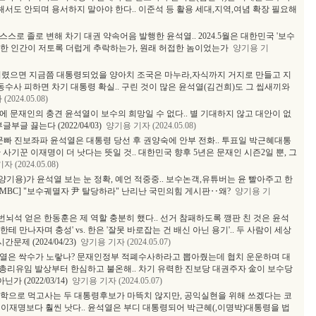
해서도 안되며 용서하지 말아야 한다.. 이준석 등 활용 세대,지역,여념 확장 필요해
스로 졸로 변해 차기 대권 약속어음 발행한 윤석열.. 2024.5월은 대한민국 '보수
게 한 인간이 저토록 더럽게 추락하는가, 원래 허접한 놈이었는가
양기용 기
 버렸으면 지금쯤 대통령되었을 양아치 조국은 마누라,자식까지 거지로 만들고 지
동수사 피하면 차기 대통령 확실.. 구린 것이 많은 윤석열(김건희)도 그 씹새끼와
2024.05.08)
 문재인의 충견 윤석열이 보수의 희망일 수 없다.. 별 기대하지 않고 대안이 없
글 끓는다 (2022/04/03)
양기용 기자 (2024.05.08)
문빠 진보좌파 윤석열은 대통령 당선 후 권양숙에 안부 전화.. 투표일 박근혜대통
사기꾼 이재명이 더 낫다는 뜻일 것.. 대한민국 향후 5년은 문재인 시즌2일 뿐, 그
 (2024.05.08)
기용)가 윤석열 보는 눈 정확, 예언 적중중.. 보수논객,유튜버는 윤 빨아주고 한
,MBC] "보수궤멸자 尹 탈당하라" 난리난 국민의힘 게시판‥왜?
양기용 기
08번뇌석 얻은 한동훈은 제 역할 충분히 했다.. 선거 참패하도록 깽판 친 것은 윤석
한테 만나자며 충성' vs. 한은 '잘못 바로잡는 건 배신 아닌 용기'.. 두 사람이 세상
제 (2024/04/23)
양기용 기자 (2024.05.07)
석열은 싹수가 노랗나? 문재인정부 적폐수사하라고 뽑아줬는데 협치 운운하며 대
총리유임 발상부터 한심하고 불온해.. 차기 유력한 진보당 대권주자 金이 보수당
 (2022/03/14)
양기용 기자 (2024.05.07)
상학으로 먹고사는 두 대통령후보가 마뜩치 않지만, 공익실현을 위해 쓰겠다는 코
이재명보다 훨씬 낫다.. 윤석열은 부디 대통령되어 박근혜(,이명박)대통령을 법