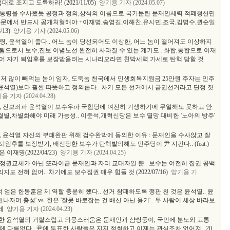
 조지고 도륙하라! (2021/11/05)
양기용 기자 (2024.05.07)
대통령을 수사했듯 공정과 정의,상식의 이름으로 국기문란 문재인세력 적폐청산만
화문에서 반드시 공개처형해야 +이재명,송영길,이해찬,유시민,조국,김명수,권순일
13)
양기용 기자 (2024.05.06)
, 윤석열이 줍다.. 어느 놈이 당선되어도 이상한, 어느 놈이 떨어져도 이상하지
 됨으로서 보수,진보 이념노선 완전히 사라질 수 있는 계기도.. 화합,통합으로 이재
어 자기 퇴임후를 보장받을려는 시나리오라면 친박세력 가세로 탄핵 당할 것
저 많이 빼먹는 놈이 임자, 도둑놈 천국에서 민생회복지원금 25만원 주자는 민주
윤석열)보다 훨씬 따뜻하고 정의롭다.. 차기 모든 선거에서 금권선거라고 단정 짓
 기자 (2024.04.28)
보수, 진보좌파 윤석열이 보수우파 국힘당에 여전히 기생하기에 무얼해도 못하고 안
결별,차별화해야 미래 가능성.. 이준석,개혁신당은 보수 멸망 대비한 '노아의 방주'
, 윤석열 자신의 부패완판 위해 검수완박에 동의한 이유 : 문재인을 수사않고 잘
퇴임후를 보장받기, 배신당한 보수가 탄핵발의해도 민주당이 尹 지킨다.. (feat.)
재명(2022/04/23)
양기용 기자 (2024.04.25)
정권교체가 아닌 또라이급 문재인과 자리 교대자일 뿐.. 보수는 여전히 집권 공백
도 전혀 없어.. 차기에도 보수집권 매우 힘들 것 (2022/07/16)
양기용 기
석 얻은 한동훈은 제 역할 충분히 했다.. 선거 참패하도록 깽판 친 것은 윤석열.. 윤
자며 충성' vs. 한은 '잘못 바로잡는 건 배신 아닌 용기'.. 두 사람이 세상 바라보
문제
양기용 기자 (2024.04.23)
입한 윤석열의 괴랄스럽고 의뭉스러움은 문재인과 샴쌍둥이, 국민에 분노와 고통
에 다름없다.. 尹에 투표한 사람들은 지지 철회하고 이제는 관심조차 없어져.. 20