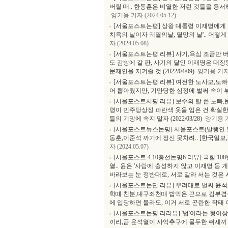
버릴 때.. 한동훈은 비열한 저런 것들을 용서
양기용 기자 (2024.05.12)
[서울포스트논평] 상왕 대통령 이재명에게 스
치욕의 날이자 궤멸의날, 멸망의 날'.. 어떻
자 (2024.05.08)
[서울포스트논평 리뷰] 사기,욕심 조금만
도 감빵에 갈 판, 사기의 달인 이재명은 대장
문재인을 지켜줄 것 (2022/04/09)
양기용 기자 (
[서울포스트논평 리뷰] 여전한 노사모,노빠에
어 뽑아줬지만, 기만당한 심정에 벌써 속이 부글부
[서울포스트시평 리뷰] 보수의 탈 쓴 노빠,
령이 민주당상징 파란색 옷을 입은 건 확실한 
들의 기망에 속지 말자 (2022/03/28)
양기용 기자
[서울포스트뉴스논평] 서울포스트(발행인 양
동훈,이준석 까기에 정신 못차려.. [한국일보
자 (2024.05.07)
[서울포스트 4.10총선논평6 리뷰] 국힘 1
열.. 윤은 '사람에 충성하지 않고 이재명 등 개
바라보는 눈 정반대로, 서로 갈라 서는 것은 시간문
[서울포스트논단 리뷰] 우려대로 벌써 윤
학때 친분,대구좌천때 밥먹은 끈으로 김부겸
에 입당하면 몰라도, 이거 서로 곤란한 작태 아닌가
[서울포스트논평 리리뷰] '법'이라는 형이
끼리,곰 윤석열이 사익추구에 몰두한 쥐새끼 