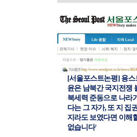
NEWStory
Life 종합
지역 Local
l
l
l
l
전체기사
현장·이슈
사회·복지
정치·경
처음으로
>
양기용은
자유세상
http://www.seoulpost.co.kr/news/482
[서울포스트논평] 용스
윤은 남북간 국지전쟁 불
북세력 준동으로 나라가
다는 그 자가, 또 지 
지라도 보였다면 이해할
없습니다'