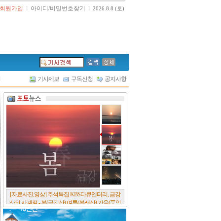
회원가입
l
아이디/비밀번호찾기
l
2026.8.8 (토)
l
기사제보
구독신청
공지사항
[자료사진,영상] 추석특집 KBS다큐멘터리, 금강
산의 사계절 - 봄(금강산),여름(봉래산),가을(풍악
산),겨울(개골산).. 유네스코 는 지난 7월 금강산을
세계유산에 등재