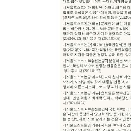
대로 잡아 넣었으니, 이제 문재인,이재명을 법대로
[서울포스트논단 리리뷰] 이명박,박근혜 
잘해도 윤석열은 성공한 대통령, 이들을 광
(조재연,노정희),장하성,김상조 등등 (2022/03/
[서울포스트진단 리뷰] 문재인이 버린 대통령
않는 희한한 선거.. 진보 노빠,문빠 윤석열이
명까지 적당히 봐주고 차기 대통령으로 만들
(2022/03/13)
양기용 기자 (2024.05.06)
[서울포스트논단] 국가예산(국민혈세)은 먼
당(이재명)이 나라 곡간 걱정하는 국민의힘(
더라도 지원금 지급은 결정적 승패 요인
양기용
[서울포스트 4.10총선논평7] 분열하는 
된다.. 확실히 보수로 전향한 한동훈은 윤과 
양기용 기자 (2024.04.27)
[서울포스트논평 리리뷰] 나의 천재적 예언
모시기, 이재명 봐줘 차기 대통령 만들고, 지 
엉터리 여론조사조작으로 가장 피해 본 사람은 이
[서울포스트논평 리뷰] 윤석열은 보수진영 
상태.. 민생 위한 사회개혁 안하고 적폐청산 의지
자 (2024.04.24)
[서울포스트 4.10총선논평6] 국힘 108번뇌
은 '사람에 충성하지 않고 이재명 등 개한테 만나
는 눈 정반대로, 서로 갈라 서는 것은 시간
[서울포스트논평 리뷰] 지지율 10%대 진
안긴 건 각각 문산군(연산군),윤해군(광해군)