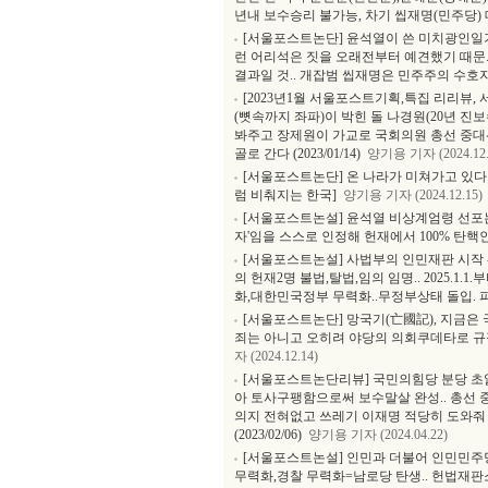
년내 보수승리 불가능, 차기 씹재명(민주당) 대통
[서울포스트논단] 윤석열이 쓴 미치광인일기
런 어리석은 짓을 오래전부터 예견했기 때문.
결과일 것.. 개잡범 씹재명은 민주주의 수
[2023년1월 서울포스트기획,특집 리리뷰
(뼛속까지 좌파)이 박힌 돌 나경원(20년 진
봐주고 장제원이 가교로 국회의원 총선 중대선
골로 간다 (2023/01/14)
양기용 기자 (2024.12.
[서울포스트논단] 온 나라가 미쳐가고 있다.
럼 비춰지는 한국]
양기용 기자 (2024.12.15)
[서울포스트논설] 윤석열 비상계엄령 선포
자'임을 스스로 인정해 헌재에서 100% 탄핵
[서울포스트논설] 사법부의 인민재판 시작 - 
의 헌재2명 불법,탈법,임의 임명.. 2025.
화,대한민국정부 무력화..무정부상태 돌입. 
[서울포스트논단] 망국기(亡國記), 지금은
죄는 아니고 오히려 야당의 의회쿠데타로 규
자 (2024.12.14)
[서울포스트논단리뷰] 국민의힘당 분당 초
아 토사구팽함으로써 보수말살 완성.. 총선 
의지 전혀없고 쓰레기 이재명 적당히 도와줘
(2023/02/06)
양기용 기자 (2024.04.22)
[서울포스트논설] 인민과 더불어 인민민주당
무력화,경찰 무력화=남로당 탄생.. 헌법재