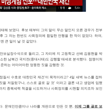
태해 보였다. 후보 때부터 그의 말이 무슨 말인지 모른 경우가 전부
임후 그 자는 한번도 사회정의에 합일한 언행을 한 적이 없었다. 하여,
엔 큰 일이 날 것 같았다.
안보실장수석으로 돌리고, 그 자리에 지 고등학교 선배 김용현을 박
 최소한 남북간 국지전(중대시태)도 감행할 태세로 분석했다. 점쟁이처
 준하는 어마어마한 엉뚱한 짓을 감행한 것.
헌정질서 수호로 대한민국 재건'이 목적이라고? 4일 새벽 뉴스를 접하
없는 짓을 저질렀구나, 스스로 골로 갈 것' 이라고 결론 내고 생업에 임했
지금까지 종북세력 척결을 시도하거나 사회정의를 시현할 의지조차 보인
다. 문재인만큼이나 나라를 개판으로 만든 것 뿐,
이제 그를 골로 보