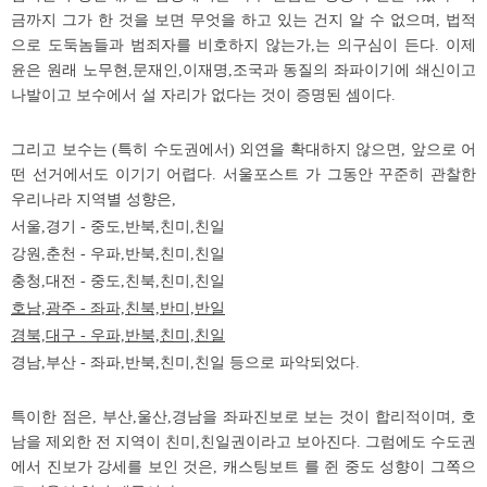
금까지 그가 한 것을 보면 무엇을 하고 있는 건지 알 수 없으며, 법적
으로 도둑놈들과 범죄자를 비호하지 않는가,는 의구심이 든다. 이제
윤은 원래 노무현,문재인,이재명,조국과 동질의 좌파이기에 쇄신이고
나발이고 보수에서 설 자리가 없다는 것이 증명된 셈이다.
그리고 보수는 (특히 수도권에서) 외연을 확대하지 않으면, 앞으로 어
떤 선거에서도 이기기 어렵다. 서울포스트 가 그동안 꾸준히 관찰한
우리나라 지역별 성향은,
서울,경기 - 중도,반북,친미,친일
강원,춘천 - 우파,반북,친미,친일
충청,대전 - 중도,친북,친미,친일
호남,광주 - 좌파,친북,반미,반일
경북,대구 - 우파,반북,친미,친일
경남,부산 - 좌파,반북,친미,친일 등으로 파악되었다.
특이한 점은, 부산,울산,경남을 좌파진보로 보는 것이 합리적이며, 호
남을 제외한 전 지역이 친미,친일권이라고 보아진다. 그럼에도 수도권
에서 진보가 강세를 보인 것은, 캐스팅보트 를 쥔 중도 성향이 그쪽으