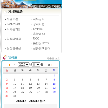
[시사저널 인터뷰] 윤방부 연세대 의대 명예교수,
"골초에게 전자담배를 허하라"
게시판모음
자유토론
자유공지
BannerPost
공지사항
Erothica
디카폰카▒
음악♬♪♬
UCC
일상의아침
동영상UCC2
편집위원실
실용정책연대
서울포스트