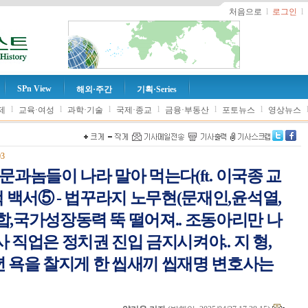
처음으로
l
로그인
l
SPn View
해외·주간
기획·Series
l
l
l
l
l
l
제
교육·여성
과학·기술
국제·종교
금융·부동산
포토뉴스
영상뉴스
03
문과놈들이 나라 말아 먹는다(ft. 이국종 교
 탄핵 백서⑤ - 법꾸라지 노무현(문재인,윤석열,
합,국가성장동력 뚝 떨어져.. 조동아리만 나
 직업은 정치권 진입 금지시켜야.. 지 형,
 욕을 찰지게 한 씹새끼 씹재명 변호사는