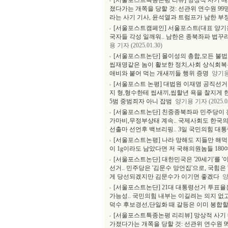
[서울포스트특종논평 리뷰] 망상적 사기 매
졌다가는 개쪽을 당할 것: 선관위 연수원 9
라는 사기 기사, 윤석열과 트럼프가 남한 부정선
[서울포스트캠페인] 서울포스트(대표 양기용
국자들 각성 일깨워.. 남한은 종북좌파 법
용 기자 (2025.01.30)
[서울포스트논단] 몰이성의 총합,모든 불법
씹재명같은 놈이 활보한 정치,사회 상식회복은
애비와 붙어 먹는 개새끼들 행위 증명
양기용 
[서울포스트 논평] 대법원 이재명 공직선거법
지 형,형수한테 씹새끼,씹할년 욕을 찰지게 
5범 중범죄자 아니 잡범
양기용 기자 (2025.05
[서울포스트논단] 친중종북좌파 민주당이 
가마비,무정부상태 계속.. 국제사회도 한국의 
선출마 선언후 백브리핑.. 3일 국민의힘 대
[서울포스트논평] 나라 망해도 지들만 해먹
이 1g이라도 남았다면 저 국해의원놈들 1
[서울포스트논단] 대한민국은 '20세기'를 
선거.. 민주당은 '김문수 망언집'으로, 국힘은
게 당선되겠지만 김문수가 이기면 좋겠다
양
[서울포스트논단] 21대 대통령선거 투표율은
가능성.. 국민의힘 내부는 이길려는 의지 없고
덕수 후보경선,단일화 때 갈등은 이미 봉합할
[서울포스트특종논평 리리뷰] 망상적 사기
가졌다가는 개쪽을 당할 것: 선관위 연수원 