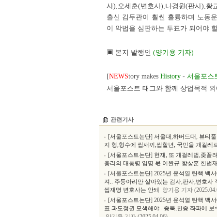
사),오세훈(변호사),나경원(판사),황
출신 김두관이 훨씬 훌륭하며 노동운
이 악법을 심판하는 투표가 되어야 할
▣ 본지 발행인
(양기용 기자)
[
NEWS
tory makes
History
-
서울포스
서울포스트 태그와 함께 상업목적 외에
관련기사
[서울포스트논단] 서울대,하버드대, 뷰티풀
지 형,형수에 씹새끼,씹할년, 국민을 개걸레
[서울포스트논단] 헌재, 또 개걸레법,좆꼴
총리의 대통령 임명 몫 이완규·함상훈 헌법
[서울포스트논단] 2025년 윤석열 탄핵 백
져.. 주둥아리만 살아있는 검사,판사,변호사 
씹재명 변호사는 안돼
양기용 기자 (2025.04.
[서울포스트논단] 2025년 윤석열 탄핵 백
표 과도정권 모색해야.. 종북,친중 좌파에 
양기용 기자 (2025.04.06)