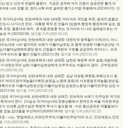
 가난 딛고 선진국 반열에 올렸다.. 지금은 공직에 까지 간첩이 공공연한 활개 의
계속돼 나라 망할 판, 정치,사회 바로 설려면 총기소지법 허용해야 (2023/01/31)
양
금은 국가비상사태, 반란세력과 내란 상태⑤: 어리석은 국민을 위한, 씹새끼,씹할년
도시 사기사건 전모 - 대통령 목적 돈 만들어 (입법부,행정부,행정부)에 살포, 법
폭 조정, 별동대로 배치.. 윤석열,한동훈 하는 짓거리와 이 나라 걸레법으로는 이
커 (2023/02/18)
양기용 기자 (2025.02.23)
지금은 국가비상사태, 반란세력과 내란 상태④: 대한민국 종족들이 미쳐간다, 아니
꼴리는대로 나라 말아먹은 쓰레기 더불어남로당 과 함께 탄생한 더불어공산당, 더
g),더불어남한베트콩당 등의 간첩들이 북한의 구호를 공공연히 외치다니.. 조국
슈비츠 를 빨리 만들자 (2022/11/28)
양기용 기자 (2025.02.23)
지금은 국가비상사태, 반란세력과 내란 상태③: 남한은 해방후 좌우 갈등,대립처럼
국가 대한민국의 남한 더불어남로당에게 민주주의는 어울리지 않아.. 군부정권의
(2025.02.23)
지금은 국가비상사태, 반란세력과 내란 상태②: 성남 대장동,백현동,위례신도시 등
명이 여의도정치계놈들(이해찬,송영길,노웅래 등등)과 서초동법조계놈들(권순일,
쓸 계획이므로 더불어남한공산당,더불어남로당,김정은노동당,더불어민주당 상당 수
/11/18)
양기용 기자 (2025.02.23)
 지금은 국가비상사태, 반란세력과 내란 상태①: 진보좌파 쓰레기 민주당은 국가전
 죽여놔야 한다.. [사실상 국가비상사태,전쟁상황에서 문재인과 싸울 자유한국당
지 오세훈,김문수같은 혁명적 투사가 필요할 때.. 이번 총선공천은 먹물들보다
,잡년들을 우선하라!(2020/01/16/16)
양기용 기자 (2025.02.22)
풍경 - 나는, '헌법재판소,자유민주주의,더불어민주당'이라 쓰고, '인민재판소,인민
기자 (2025.02.08)