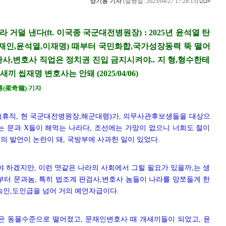
양기용 기자
(
발행일: 2025/04/27 17:28:15
)
거덜 낸다(ft. 이국종 국군대전병원장) : 2025년 윤석열 탄
문재인,윤석열,이재명) 때부터 국민화합,국가성장동력 뚝 떨어
판사,변호사 직업은 정치권 진입 금지시켜야.. 지 형,형수한테
 씹재명 변호사는 안돼 (2025/04/06)
룡(梁奇龍) 기자
수(휴직, 현 국군대전병원장,해군대령)가,
의무사관후보생들을 대상으
는 문과 X들이 해먹는 나라다, 조선에는 가망이 없으니 너희도 절이
의 발언이 논란이 돼, 국방부에 사과한 일이 있었다.
 하겠지만, 이런 엿같은 나라의 사회에서 그럴 필요가 있을까,는 생
부터 문과놈, 특히 법조계 판검사,변호사 놈들이 나라를 망쪼들게 한
무속인,도인급을 넘어 거의 예언자급이다.
 동물수준으로 떨어졌고, 문재인변호사 때 개새끼들이 되었고, 윤