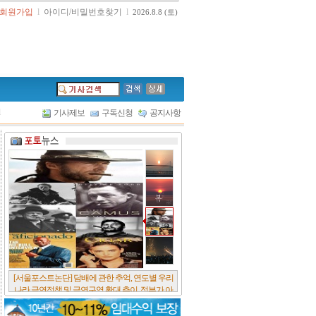
회원가입
l
아이디/비밀번호찾기
l
2026.8.8 (토)
l
기사제보
구독신청
공지사항
[서울포스트논단] 담배에 관한 추억, 연도별 우리
나라 금연정책 및 금연구역 확대 추이, 정부가 아
무리 더 해롭다고 사기를 쳐대도 피워 본 사람은
다 안다, 전자담배시장은 10년새 폭발적 증가세..