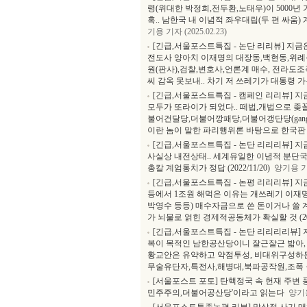
령(위대한 박정희,전두환,노태우)이 5000년
혹.. 남한국 내 이념적 좌우대립(두 편 싸움) 
기용 기자 (2025.02.23)
[긴급,서울포스트특집 - 논단 리리뷰] 지
전도사 양아치 이재명의 대장동,백현동,위례신
원(판사),검찰,변호사,언론계 매수, 전라도조
씨 감옥 못보내.. 차기 저 쓰레기가 대통령 가능성 
[긴급,서울포스트특집 - 캠페인 리리뷰] 
모두가 또라이가 되었다.. 떼법,개법으로 좆
불어건달당,더불어깡패당,더불어갱단당(gan
이란 놈이 말한 파리행위론 바탕으로 한국판 아우
[긴급,서울포스트특집 - 논단 리리리뷰] 
사실상 내전상태.. 세계유일한 이념적 분단
총칼 계엄통치가 정답 (2022/11/20)
양기용 기자 
[긴급,서울포스트특집 - 논평 리리리뷰] 
등에서 1조원 해먹은 이유는 개쓰레기 이재
박영수 등등) 매수자금으로 쓴 돈이거나 
가 뇌물로 얽힌 경제적공동체가 확실할 것 (2022
[긴급,서울포스트특집 - 논단 리리리리뷰]
복이 목적인 남한공산당이니 잘근잘근 밟아,
황교안은 유약하고 약점투성, 비대위구성하든
무술유단자,특전사,해병대,북파공작원,조폭 등 잡놈
[서울포스트 포토] 탄핵정국 속 헌재 주변 
민주주의,더불어공산당'이라고 읽는다
양기용 