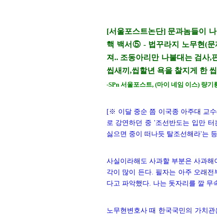
[서울포스트논단] 문과놈들이 나라 
핵 백서⑤ - 법꾸라지 노무현(
져.. 조동아리만 나불대는 검사,
씹새끼,씹할년 욕을 찰지게 한 씹새끼
-SPn 서울포스트, (마이 네임 이스) 량기
[※ 이달 중순 쯤 이국종 아주대 교
로 강연하던 중 '조선반도는 입만 터
싫으면 중이 떠나듯 탈조선해라'는 등
사실이라해도 사과할 부분은 사과해야
각이 많이 든다. 필자는 아주 오래전
다고 파악했다. 나는 돗자리를 깔 
노무현변호사 때 한국국민의 가치관은