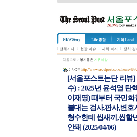
NEWStory
Life 종합
지역 Local
l
l
l
l
전체기사
현장·이슈
사회·복지
정치·경
처음으로
>
양기용은
자유세상
http://www.seoulpost.co.kr/news/487
[서울포스트논단 리뷰] 
수) : 2025년 윤석열
이재명) 때부터 국민화
불대는 검사,판사,변호사
형수한테 씹새끼,씹할년
안돼 (2025/04/06)