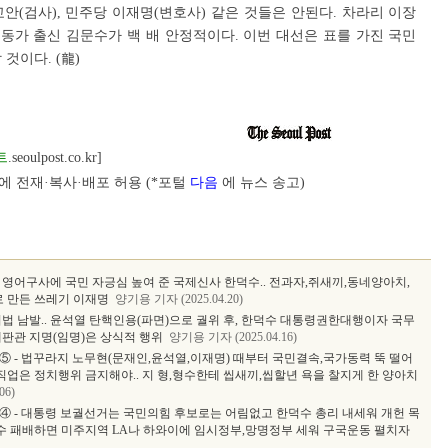
교안(검사), 민주당 이재명(변호사) 같은 것들은 안된다. 차라리 이장
동가 출신 김문수가 백 배 안정적이다. 이번 대선은 표를 가진 국민
 것이다.
(龍)
트
.seoulpost.co.kr]
 전재·복사·배포 허용 (*포털
다음
에 뉴스 송고)
 영어구사에 국민 자긍심 높여 준 국제신사 한덕수.. 전과자,쥐새끼,동네양아치,
로 만든 쓰레기 이재명
양기용 기자 (2025.04.20)
려법 남발.. 윤석열 탄핵인용(파면)으로 궐위 후, 한덕수 대통령권한대행이자 국무
재판관 지명(임명)은 상식적 행위
양기용 기자 (2025.04.16)
서⑤ - 법꾸라지 노무현(문재인,윤석열,이재명) 때부터 국민결속,국가동력 뚝 떨어
직업은 정치행위 금지해야.. 지 형,형수한테 씹새끼,씹할년 욕을 찰지게 한 양아치
06)
서④ - 대통령 보궐선거는 국민의힘 후보로는 어림없고 한덕수 총리 내세워 개헌 목
보수 패배하면 미주지역 LA나 하와이에 임시정부,망명정부 세워 구국운동 펼치자