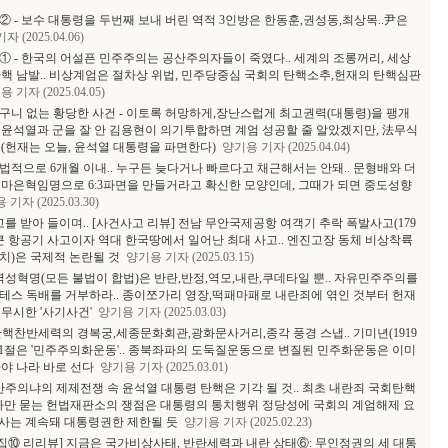
서② - 보수 대통령을 두번째 보내 버린 역적 3인방은 한동훈,권성동,최상목..尹은
 (2025.04.06)
서① - 한국의 어설픈 민주주의는 공산주의자들이 죽였다.. 세계의 조롱꺼리, 세상
핵 남발.. 비상계엄은 절차상 위법, 민주당중심 국회의 탄핵소추,헌재의 탄핵심판
 기자 (2025.04.05)
처구니 없는 황당한 사건 - 이토록 허망하게,장난스럽게 최고권력(대통령)을 팽개
안 윤석열과 군을 잘 안 김용현이 의기투합하면 계엄 성공할 줄 알았겠지만, 法무식
(헌재는 오늘, 윤석열 대통령을 파면한다)
양기용 기자 (2025.04.04)
법적으로 6개월 이내.. 누구든 늦다거나 빠르다고 채근해서는 안돼.. 문형배와 더
 마은혁임명으로 6:3파면을 만들거라고 확신한 모양인데, 그때가 되면 중도성향
기자 (2025.03.30)
 받아 들이며.. [사건사고 리뷰] 전남 무안국제공항 여객기 추락 폭발사고(179
가장 큰 항공기 사고이자 역대 한국땅에서 일어난 최대 사고.. 엔진고장 동체 비상착륙
치)은 국제적 논란될 것
양기용 기자 (2025.03.15)
역성혁명(모든 불법이 합법)은 반란,반정,역모,내란,쿠데타일 뿐.. 자유민주주의를
테스 독배를 거부하라.. 종이쪼가리 영장,떡패마패로 내란죄에 엮인 것부터 헌재
무시한 '사기사건'
양기용 기자 (2025.03.03)
탄핵찬반세력의 경복궁,세종문화회관,광화문사거리,종각 풍경 스냅.. 기미년(1919
) 3.1절은 '민주주의화운동'.. 종북좌파의 도둑질운동으로 변질된 민주화운동은 이미
야 나라 바로 선다
양기용 기자 (2025.03.01)
의냐의 제제전쟁 속 윤석열 대통령 탄핵은 기각 될 것.. 최초 내란죄 국회탄핵
절차만 묻는 헌법재판소의 쟁점은 대통령의 통치행위 정당성에 국회의 계엄해제 요
 수사는 계속돼 대통령권한 제한될 듯
양기용 기자 (2025.02.23)
,특집⑩ 리리뷰] 지금은 국가비상사태, 반란세력과 내란 상태⑥: 무인정권의 세 대통