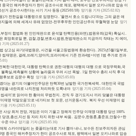
체 스카이데일리 는 좆꼴리는대로 기사 뽑아 내니, 보수든 진보주의자든 관심 가
9명 중국인 해커추정자가 한미 공조수사로 체포, 평택에서 일본 오키나와로 압송 이
거 공조수사한다는 사기 기사 등등 (2025/01/18)
양기용 기자 (2025.02.02)
)가 전한길을 대통령으로 임명한다.. '울면서 호소 드립니다'라는 그의 글은 애
꾸라지들에 의해 세계사 유래 없었던-전무후무한 인민공산주의 무혈혁명 눈앞
양기
,부정이 합법화 된 인민재판으로 윤석열 탄핵인용(파면),법원유죄(감옥) 확실시..
 희망회로일 뿐, 검찰,경찰,변호사,법원,헌법재판소의 지금까지 작태는 지 에미,
기자 (2025.01.27)
 상고심 파기(대법원은, 사건을 서울고등법원에 환송한다).. 2025년5월1일부로,
한 씹재명은, 걸레,쓰레기,양아치,또라이에서 기존 전과4범+이번 1범 추가로 전과
.01)
전복한 대한민국, 대통령 탄핵으로 권한 대행의 대행의 대행 으로 국정무력화,국
불확실,예측불허 상황에 놀라움과 우려 시선 폭발.. 1일 한덕수 총리 사직 후 대
통령후보로 김문수 확정
양기용 기자 (2025.05.03)
겠다는 광기의 더불어민주당은 탄핵30번 남발한 국가전복세력.. 대한민국 국법
80여명을 내란죄로 나치전범 처리하듯 도륙내야
양기용 기자 (2025.05.04)
'이씹새끼'로 읽어야 한 황야의 무법천지.. 전직 두 경기도지사 끼리 맞붙은 대통령
 '이재명 막말모음'으로 네가티브 첫 포문, 선거운동시작.. 복지 우선 이재명이 쉽
기용 기자 (2025.05.11)
 사상 최저 전망, 게임은 이미 기울고 정해져 민주당 이재명 대통령 당선 100%
 당권,총선,지선 등 자리 차지 위한 내부 싸움.. 김문수,한동훈,홍준표,안철수+한
 수준 아냐
양기용 기자 (2025.05.16)
 매체 스카이데일리 는 좆꼴리는대로 기사 뽑아 내니, 보수든 진보주의자든 관심
99명 중국인 해커추정자가 한미 공조수사로 체포, 평택에서 일본 오키나와로 압송