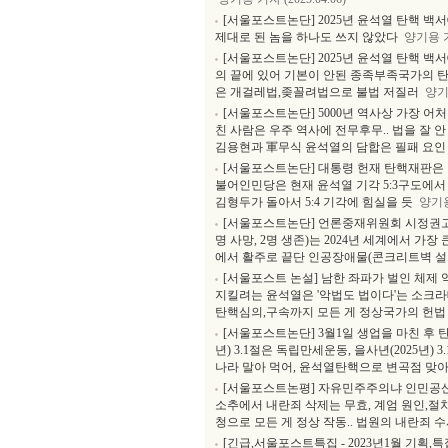
[서울포스트논단] 2025년 윤석열 탄핵 백
제대로 된 놈을 하나도 쓰지 않았다
양기용 기자
[서울포스트논단] 2025년 윤석열 탄핵 백
의 끝에 있어 기본이 안된 종족부족국가의 탄
은 개걸레법,좆꼴려법으로 불법 저질러
양기용
[서울포스트논단] 5000년 역사상 가장 어
친 사람은 우주 역사에 전무후무.. 법을 잘 
김용현과 軍무식 윤석열의 담합은 필패 요인 
[서울포스트논단] 대통령 헌재 탄핵재판은 
불어인민당은 현재 윤석열 기각 5:3구도에서
김형두가 돌아서 5:4 기각에 힘실을 듯
양기용 
[서울포스트논단] 언론중재위원회 시정권고를
명 사망, 2명 생존)는 2024년 세계에서 
에서 활주로 끝단 인공장애물(콘크리트벽 설
[서울포스트 논설] 남한 좌파가 벌인 체제 
지킬려는 윤석열은 '악법도 법이다'는 소크라
탄핵심의,구속까지 모든 게 정상국가의 헌법 
[서울포스트논단] 3월1일 생업을 마친 후 
년) 3.1절은 독립만세운동, 을사년(2025년
나라 말아 먹어, 윤석열탄핵으로 변곡점 맞아
[서울포스트논평] 자유민주주의냐 인민공산주
소추에서 내란죄 삭제는 무효, 계엄 원인,
청으로 모든 게 정상 작동.. 법원의 내란죄
[긴급,서울포스트특집 - 2023년1월 기획