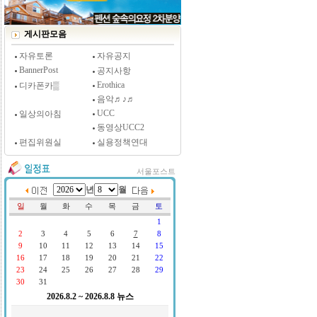
[시사저널 인터뷰] 윤방부 연세대 의대 명예교수,
"골초에게 전자담배를 허하라"
게시판모음
자유토론
자유공지
BannerPost
공지사항
Erothica
디카폰카▒
음악♬♪♬
UCC
일상의아침
동영상UCC2
편집위원실
실용정책연대
서울포스트