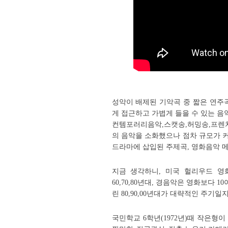
성악이 배제된 기악곡 중 짧은 연주
게 접근하고 가볍게 들을 수 있는 
컨템포러리음악,스캣송,허밍송,프렌치
의 음악을 소화했으나 점차 규모가 
드라마에 삽입된 주제곡, 영화음악 
지금 생각하니, 미국 헐리우드 영화 
60,70,80년대, 경음악은 영화보다 1
린 80,90,00년대가 대략적인 주기일
국민학교 6학년(1972년)때 작은형