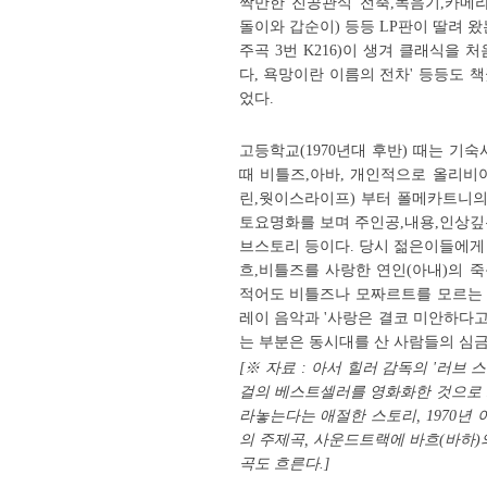
짝만한 진공관식 전축,녹음기,카메라
돌이와 갑순이) 등등 LP판이 딸려 
주곡 3번 K216)이 생겨 클래식을 
다, 욕망이란 이름의 전차' 등등도 
었다.
고등학교(1970년대 후반) 때는 기
때 비틀즈,아바, 개인적으로 올리비
린,웟이스라이프) 부터 폴메카트니의
토요명화를 보며 주인공,내용,인상깊
브스토리 등이다. 당시 젊은이들에게
흐,비틀즈를 사랑한 연인(아내)의 
적어도 비틀즈나 모짜르트를 모르는 
레이 음악과 '사랑은 결코 미안하다고 말하지 않는
는 부분은 동시대를 산 사람들의 심
[※ 자료 : 아서 힐러 감독의 '러브 스토
걸의 베스트셀러를 영화화한 것으로 
라놓는다는 애절한 스토리, 1970
의 주제곡, 사운드트랙에
바흐(바하)
곡도 흐른다.]