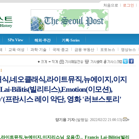
처음으로
l
로그인
l
SPn View
해외·주간
기획·Series
l
l
l
l
l
l
제
교육·여성
과학·기술
국제·종교
금융·부동산
포토뉴스
영상뉴스
41
클래식,네오클래식,라이트뮤직,뉴에이지,이지
Lai-Bilitis(빌리티스),Emotion(이모션),
 Story'(프란시스 레이 악단, 영화 '러브스토리'
양기용 기자
(
발행일: 2022/02/22 21:00:13
)
트뮤직,뉴에이지,이지리스닝 모음①.. Francis Lai-Bilitis(빌리