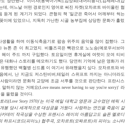
도 장만했다. 이미자(동백아가씨),김상희(대머리총각),김세레나(갑
왔는데, 어느날 어떤 경로인지 영어로 써진 자켓(모차르트 바이올린 협
처음 듣게 된 계기가 되었다. 큰형의 책 '일군은 죽어서 어깨부터 썩는
책꽂이에 있었으니, 지독히 가난한 시골 농부집에 상당한 문화가 흘렀
숙사생활을 하며 이동식축음기로 팝송 위주의 음악을 많이 접했다. 그
아 뉴톤 존 이 최고였지. 비틀즈곡은 빽판으로 노노송(예로우서브마
 헤이 주드 까지 구입했다. 토요일이면 휴게실에 여럿이 모여 티비
은 대화나 스토리를 메모하기도 했다. 당연히 기억에 남은 영화가 러
 유행했던 백혈병 신드롬 이 여기서 유래했을지 싶다. 모차르트와 바
죽음에서, 난 지금도 저스틴비버,테일러 스위프트 까지는 아니더라도
사람이라면 문화적 교양에 조금 서투를 것으로 판단한다. 프란시스
 거예요(Love means never having to say you're sorry)' 라
금을 울렸을 것이다.
리(Love Story 1970)'는 미국 예일 대학교 영문과 교수였던 에릭 시
개봉 당시 세계적으로 대성공을 거뒀다. 사랑하는 연인을 죽음이 갈
년 아카데미 작곡상을 수상한 프랜시스 레이의 아름답고도 슬픈 멜로디
의 하프시코드(피아노) 협주곡, 모차르트(모짜르트)의 피아노 소나타