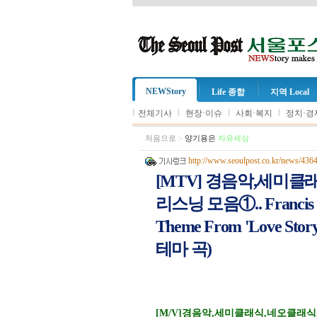
NEWStory
Life 종합
지역 Local
l
l
l
l
전체기사
현장·이슈
사회·복지
정치·경
처음으로
>
양기용은
자유세상
http://www.seoulpost.co.kr/news/436
[MTV] 경음악,세미
리스닝 모음①.. Francis 
Theme From 'Love
테마 곡)
[M/V]경음악,세미클래식,네오클래식,라이