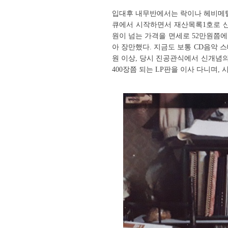
입대후 내무반에서는 락이나 헤비메탈-
큐에서 시작하면서 재산목록1호로 산
원이 넘는 가격을 면세로 52만원쯤에
아 장만했다. 지금도 보통 CD음악 
원 이상, 당시 진공관식에서 신개념의
400장쯤 되는 LP판을 이사 다니며,