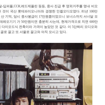
딥퍼플,CCR,레드제플린 등등, 중사 진급 후 영외거주를 영내 비오
 것이 국산 롯데파이오니아와 경쟁한 인켈오디오였다. 81년 100만
 산 기억, 당시 중사봉급이 17만원쯤이었으니 보너스까지 서너달 모
스테레오기기 가 50만원이면 충분히 사는데, 현재가격으로 치면 600만
 다이오드식 전축이라 가격이 높았던 것 같다. 이 5단짜리 오디오와
 시골로 끌고 또 서울로 끌고와 아직 모시고 있다.