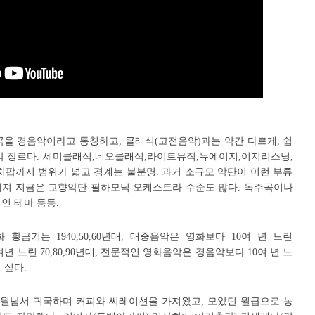
곡을 경음악이라고 통칭하고, 클래식(고전음악)과는 약간 다르게, 쉽
음악 장르다. 세미클래식,네오클래식,라이트뮤직,뉴에이지,이지리스닝,
팝까지 범위가 넓고 경계는 불분명. 과거 소규모 악단이 이런 부류
커져 지금은 교향악단-필하모닉 오케스트라 수준도 많다. 독주곡이나
메인 테마 등등.
황금기는 1940,50,60년대, 대중음악은 영화보다 10여 년 느린
0여년 느린 70,80,90년대, 전문적인 영화음악은 경음악보다 10여 년 느
지 싶다.
이 월남서 귀국하며 커피와 씨레이션을 가져왔고, 모았던 월급으로 농