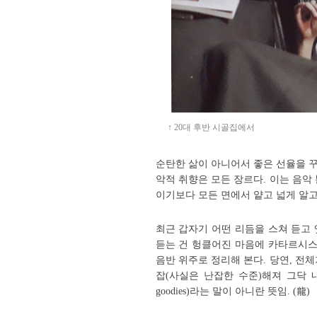
↑ 20대 후반 시골집에서
순탄한 삶이 아니어서 좋은 선율을 꾸
악적 취향은 모든 장르다. 이는 음악
이기보다 모든 면에서 얕고 넓게 알고
최근 갑자기 어떤 리듬을 스쳐 듣고
듣는 건 헝클어진 마음에 카타르시스
음반 위주로 정리해 본다. 당연, 전체
잡(사실은 난잡한 수준)해져 그닥 내 
goodies)라는 말이 아니란 뜻임. (龍)