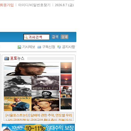
회원가입
l
아이디/비밀번호찾기
l
2026.8.7 (금)
l
기사제보
구독신청
공지사항
[서울포스트논단] 담배에 관한 추억, 연도별 우리
나라 금연정책 및 금연구역 확대 추이, 정부가 아
무리 더 해롭다고 사기를 쳐대도 피워 본 사람은
다 안다, 전자담배시장은 10년새 폭발적 증가세..