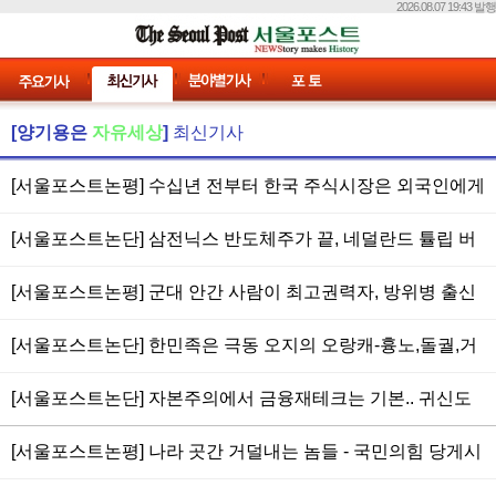
2026.08.07 19:43 발행
[양기용은
자유세상
]
최신기사
[서울포스트논평] 수십년 전부터 한국 주식시장은 외국인에게
호구(봉)라고 알려진 사실, 큰손이나 외국인이 딱 작전하기 좋
[서울포스트논단] 삼전닉스 반도체주가 끝, 네덜란드 튤립 버
은 시장 규모 + 국민성도 투기적 도박근성.. 레버리지 etf 3천
블=삼성전자 36만원(1800만원/5천원),하이닉스290만원은
만원 규제 첫 날 1000포인트(18%) 상승, 외인 매수 사상 최대,
[서울포스트논평] 군대 안간 사람이 최고권력자, 방위병 출신
영원한 고점 버블.. 년초 4천 포인트에서 9천 포인트까지는 최
개인 매도 사상 최대.. 미쳐 날뛰고 미친년 널뛰는 장.. jtbc부
이 국방부장관인 국가는 인류역사에서 전무후무한 진기록,
단기간 신기록.. AI버블 심각, 범용되지 못할 과학기술은 노이
[서울포스트논단] 한민족은 극동 오지의 오랑캐-흉노,돌궐,거
도직전 회사채 발행은 사기,배임,횡령으로 관련자 전원 감빵
6.25휴전 기간도 역대급인 한반도에서 저 정도면 사실상 남한
즈,쓰레기.. 젊은이들은 코인,반도체,ai산업제 투자보다 성기
란,말갈,여진,몽골과 유사한 기질, 이성보다 감정적 경향이 지
에 쳐 넣어야
은 망한 나라.. 방위복무시 탈영사건 의혹의 국회의원5선 안
[서울포스트논단] 자본주의에서 금융재테크는 기본.. 귀신도
키우기,정력배가 운동이 인생의 참 행복을 준다는 사실을 알
배한 종족성.. 어른 아이 할 것없이 싸가지 없어 군중심리로 중
규백장관은 거의 국방위만 보직, 혹시 불온 병적기록 정지작
모른다는 주식은 사기로 오르고 사기로 내린다, 나는 오늘도
라
요한 국책 결정도 서슴지 않아.. 그럼에도 '스타벅스 가야지,
[서울포스트논평] 나라 곳간 거덜내는 놈들 - 국민의힘 당게시
업하기 위한 것을 알고 임명되었다면 국정농단의 전형
도박하러 간다.. 주가 8800포인트. 삼성전자 35만원(액면가
탱크데이' 외친 청소년 범죄연령,고등학생 야구장에서 응원행
판 사건 한동훈은 쥐새끼,인간쓰레기, 낭인 검사에서 정치부