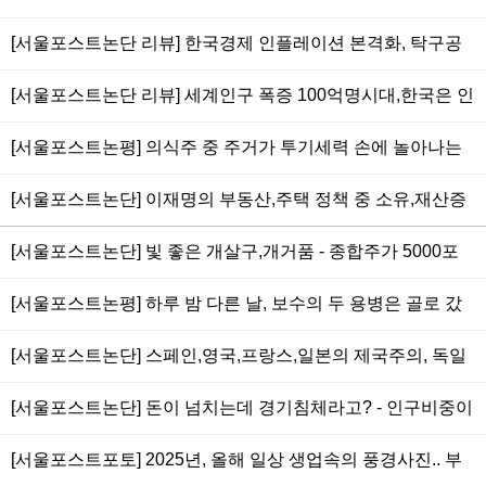
가격 비싸서가 아니라 더 이상 필요로 하는 사람의 실종이 현
850만원, 삼천당제약 800만원, 고려아연 200만원.. 주가 왜곡
라,스타벅스커피,소고기 등 물가 세계에서 가장 비싸.. 사기업
주소.. 집값 폭락해도 경제 침체와 무관한 구조가 더 큰 문제
[서울포스트논단 리뷰] 한국경제 인플레이션 본격화, 탁구공
시켜 개미들에 사기치기 위한 현행 100,500원 액면가는 통합
노동자 임금, 공무원,공기업 임금도 최고.. 자살율 OECD 국가
만한 귤하나 1천원,당구공만한 사과 2천원,야구공만한 배 4천
되어야
중 1위는 부의 재분배 안된 탓.. 나라 망하지 않는 게 이상하다
[서울포스트논단 리뷰] 세계인구 폭증 100억명시대,한국은 인
원, 소고기값,서울주택가격 세계에서 가장 비싸.. 해방후 물가
(2025/08/03)
구감소.. 출산기피,종족간 극한 이기심+집값폭등,부동산값,비
100만%(1만배) 상승.. 집값(부동산) 폭락하지 않으면 IMF때
[서울포스트논평] 의식주 중 주거가 투기세력 손에 놀아나는
효율적 고비용사회,대학까지 엉터리 비리,사교육비 증가.. 경
처럼 모두 곡소리 난다 (2024/02/11)
삶, 이재명의 부동산 사기에 대한 '핵맹' 적극 지지한다, 다음
제 붕괴되더라도 부동산 가격 폭락해야 민족이 산다
[서울포스트논단] 이재명의 부동산,주택 정책 중 소유,재산증
은 입시,교육 개혁.. 쓰레기 개잡놈에서 진정한-박정희 대통령
(2023/06/17)
식 수단보다 주거개념으로 전환 노력은 매우 긍정적.. 서민 임
같은 혁명가로 거듭나라
[서울포스트논단] 빛 좋은 개살구,개거품 - 종합주가 5000포
차인을 위한 강남도심 한복판에 정부주도 소형 임대 주거공급
인트 시대, 삼성전자와 기관, 에코프로 등 사기기업들이 올렸
등으로 부동산 거품 충분히 해소할 수 있어.. 부동산 좋아하는
[서울포스트논평] 하루 밤 다른 날, 보수의 두 용병은 골로 갔
지만, 앞으로 7000,10000포인트 갈 수도 있어.. 한국은행의
한국놈들에게 내가 별을 하나씩 따 주고 싶다
다.. 대통령 윤석열은 내란수괴로 사형 구형받고, 가족 동원 비
발권(통화량) 폭발적으로 늘어 초유동성이 모든 물가,주가,환
[서울포스트논단] 스페인,영국,프랑스,일본의 제국주의, 독일
열하게 드루킹 짓한 당대표 한동훈은 제명, 두 서울대 법대 검
율 등등에 초인플레이션으로 작용.. 주식은 광기와 탐욕, 사기
나치주의 가 옳다.. 세상은 물리적인 힘(군사력의 총칼)이 진
사출신이 저토록 허술하니, 허탈함을 넘은 이 족속의 업보
[서울포스트논단] 돈이 넘치는데 경기침체라고? - 인구비중이
로 오르고 사기로 내린다
리이자 정의, 비스마르크 의 철혈정책, 히틀러 를 오마주 하고
가장 높은 60대의 활동성 둔화가 결정타, 인터넷,스마트폰
있는 러시아 푸틴 의 우크라이나(유크레인) 침략, 미국의 트럼
[서울포스트포토] 2025년, 올해 일상 생업속의 풍경사진.. 부
(sns,유튜브)이 직업과 거리의 기업을 죽였고, 재테크 의 금융