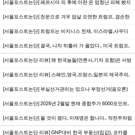
5000원으로 1750만원-시가총액 2000조원).. 종합주가 산출
[서울포스트논단] 페르시아 의 후예 이란 은 엄청난 피해 봤지
위 징계는 너무 심해.. 5.18광주사태가 한국사회 민주주의 성
랑아, 평생 국세 뽑아먹는 경제사회 기생충.. 국무총리까지 해
방식에서 시장 왜곡 심해.. 주식이 어려운 것은 십중팔구 거지
만 천조국 미국,이스라엘과 맞짱뜨며 사실상 '위대한 승리' 쟁
역,성지,상징 될 수 없고 되어서도 안돼
먹은 놈(김부겸),국회부의장까지 해 먹은 놈(주호영)이 대구시
[서울포스트논단] 천운으로 겨우 암살 모면한 트럼프, 겸손한
가 된다는 통계, 그러나 주식이 공부보다 쉬운 것은 오르냐 내
취, 세계 5대 강국 잠재력과 역량 충분.. 미국은 지상전 패배
장이라는 먹거리에 박 터지게 싸우는 현실.. 서울시장은 오세
평화주의 대신 비열한 악마적 살인마 길 선택.. 미국의 15개,
리느냐 둘 중 하나이기 때문
두려워 대규모 재공습 망설임.. 이란 미사일은 중동국가와 기
[서울포스트논단] 트럼프는 비지니스 천재, 이스라엘,사우디
훈, 인천시장은 유정복 당선 유력
이란이 제시한 5개 휴전,종전 합의안은 서로에 내민 항복 문
지, 호르무즈 역봉쇄한 미국 항공모함 정조준 후 협상 구걸하
에 순전히 개인사업확장(돈벌이)으로 일으킨 이란 침공.. 이미
서.. 트럼프,네타냐후가 행한 한 나라의 지도자들 몰살은 인류
[서울포스트논단] 결국, 나치 히틀러 가 옳았다.. 미국 트럼프,
는 척 기다림
그들은 전쟁범죄자로서 광기만 남아.. 지상전 개시 가능성 커
역사상 가장 악랄한 사건일 것
이스라엘 네타냐후,사우디 빈 살만 이 이란(아이란) 하메네이
장기전 예상, 군사지원 요청에 참여할 유럽 국가없고 한국도
[서울포스트논단 리뷰] 왜 한국놈들(언론사,기자 포함)은 서방
에 도둑 펀치 날린 침략, 남의 나라 지도자를 몰살한 것은 인류
군대,함정,군함 파견 안될 일.. 세계를 상대로 1:100으로 싸우
으로부터 위협받는 러시아가 우크라이나(유크레인)를 침공한
사 최고 극악무도한 사건.. 미국은 전쟁(군수물자 소모)을 가
[서울포스트논단 리뷰] 스페인,영국,프랑스,일본의 제국주의,
는 이란을 적극 응원한다
것은 증오하면서, 국제법까지 어기며 이란(아이란)을 침공한
끔 해야하는 나라.. 인류애고 나발이고 세상의 정의는 오로지
독일 나치주의 가 옳다.. 세상은 물리적인 힘(군사력의 총칼)
이스라엘(미국)에 무한 지지를 보내는가.. 도둑질로 탄핵위기
[서울포스트논단] 부실선거관리는 있으나 부정선거(음모론)
경제력과 군사적인 힘
이 진리이자 정의, 비스마르크 의 철혈정책, 히틀러 를 오마주
의 네타냐후 예를 봐도 지도자가 정직하지 못하면 나라 안팎
에 사이비종교처럼 빠져 있는 보수 국힘당의 미래는 없다.. 토
하고 있는 러시아 푸틴 의 우크라이나(유크레인) 침략, 미국의
[서울포스트논단] 2026년 2월말 현재 종합주가 6000포인트,
으로 재앙 (2025/06/25)
론에서도 이준석이 완승, 보수 윤석열이 부정선거로 이겼다는
트럼프 의 베네수엘라 침공,그린란드 야욕에 누가 돌을 던지
주식계좌 1억개 이상.. 주식은 사기로 오르고 사기로 내린다..
해괴한 논리를 가진 전한길,이영돈,박주현,김미영은 완패
[서울포스트논단] 올 것이 왔다, 이재명은 합니다.. 작전주처럼
랴 (2026/01/13)
액면가 5000으로 통합해 1주당-삼성전자 1000만원, 에코프
폭등한 부동산(집)을 살(居) 사람이 없고 살(買) 사람이 없다..
로 1500만원(최고가), 하이닉스 100만원, 레인보우로보틱스
[서울포스트논단 리뷰] GNP대비 한국 부동산(집값), 코카콜