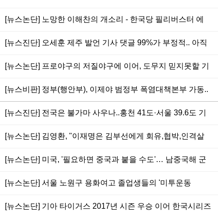
고래고기사건? 부정선거.. 청와대 박형철 비서관의 진술은 쓰
[뉴스논단] 노망한 이해찬의 개소리 - 한국당 필리버스터 에
레기,양아치같은 문재인,청와대(조직) 배신한 것도 아니고 윤
참을 수 없다고? 그럼, 니들 야당일 때 했던 그 짓은 뭐냐?
석열과 개인친분 때문도 아닌 '사실과 원칙,정의로운 해명'
[뉴스진단] 오세훈 제주 발언 기사 댓글 99%가 부정적.. 아직
드루킹댓글조작은 계속? - 오세훈 "드루킹 특검 다시 가면 문
[뉴스논단] 프로야구의 저질야구에 이어, 도무지 믿지못할 기
대통령 5년 임기 못채울 수도"
아 타이거스의 임창용 방출 사태를 보며
[뉴스비판] 정부(행안부), 이제야 범정부 폭염대책본부 가동..
여름 무더위 꺾이기 시작할 때야 겨우?
[뉴스진단] 전국은 불가마 사우나..홍천 41도·서울 39.6도 기
상관측 시작 111년 만에 최고기록, 대책 없이 무능한 한국사
[뉴스논단] 김영환, "이재명은 김부선에게 회유,협박,인격살
회
인.. 이는 사생활,불륜,치정 아닌 국민에 거짓말하는 도덕성 문
[뉴스논단] 미국, '필요하면 중국과 붙을 수도'… 남중국해 군
제.. 수사당국에 공직선거법상 허위사실 공표죄로 고발할 것"
사 긴장 고조 - 기사 댓글은 드루킹 소행?
[뉴스논단] 서울 노원구 용화여고 졸업생들의 '미투운동
(#Metoo)', 사회와 언론은 주목하는가 외면하는가
[뉴스논단] 기아 타이거스 2017년 시즌 우승 이어 한국시리즈