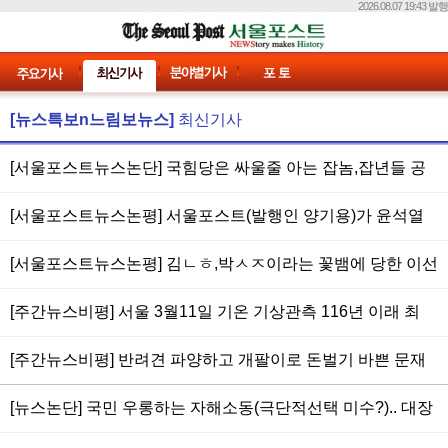
2026.08.07 19:43 발행
[뉴스특보n느림보뉴스]
최신기사
[서울포스트뉴스논단] 국힘당은 싸울줄 아는 잡놈,잡년들 공
천을 최우선 하라.. [장동혁 “잘 싸우는 사람만 공천”…단일대
[서울포스트뉴스논평] 서울포스트(발행인 양기용)가 윤석열
오 촉구]
보는 눈 정확, 예언 적중중.. 보수논객,유튜버는 윤 빨아주고
[서울포스트뉴스논평] 김ㄴㅎ,박ㅅㅈ이라는 꽃뱀에 당한 이선
한동훈,이준석 까기에 정신 못차려.. [한국일보,MBC] "보수궤
균 사망을 경찰 정보 유출로만 몰아가는 미친놈들.. [기사] 봉
멸자 尹 탈당하라" 난리난 국민의힘 게시판‥왜?
[주간뉴스비평] 서울 3월11일 기온 기상관측 116년 이래 최
준호·윤종신 등 "故 이선균, 인격살인 당해…진상규명 촉구"
고, 역외탈세 의혹까지 받은 이수만 SM엔터테인먼트 주가만
[주간뉴스비평] 반려견 파양하고 개팔이로 돈벌기 바쁜 문재
폭등 - 주식은 펀드멘탈보다 조작과 작전으로 움직이는 게 쉬
인,문다혜 부녀, '나라 구하다 죽은 것도 아닌데' 이태원 사망
워, 민주당 김해영은 이재명같은 당대표에 한없는 부끄러움과
[뉴스논단] 국민 우롱하는 자해소동(극단적선택 미수?).. 대장
자 유족향한 국힘당 지방의원의 말, 자살코스프레 쇼 벌인 김
참담함 느낀다고, 하루만에 초고속 파산한 실리콘밸리뱅크
동 관련 법죄자들 김만배,이재명,정진상,김용 류는 절대 자살