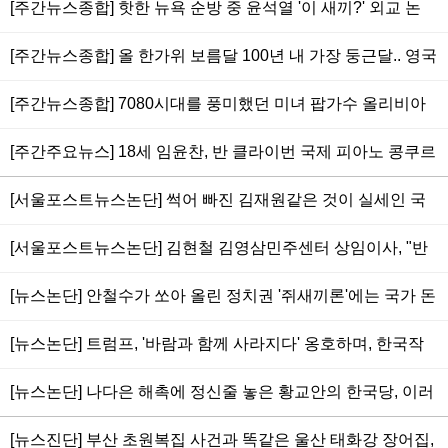
만배와 조폭들 연계설, 노웅래 뇌물성 돈다발 체포동의안 국
[주간뉴스종합] 핫한 뉴욕 순방 중 윤석열 '이 새끼?' 외교 논
(SVB)
하지 않을 놈들.. [조선비즈] 차에서 자해 신고 후 걸어나온 ‘대
회로, 하버드대, 최초 흑인 여성 총장 탄생, 경기침체로 파리
란.. 러시아 푸틴, 우크라이나(유크레인) 점령지 지키기 위해
장동 키맨’ 김만배… 법조계 “측근 체포되고 수사 강도에 압박
[주간뉴스종합] 올 한가위 보름달 100년 내 가장 둥근달.. 영국
샹젤리제 거리마저 어두운 성탄
동원령.. 원화환율 1400원대 진입, 외환위기 상황도래.. 북한
느꼈을 것”
엘리자베스2세 여왕, 재위 70년 96세로 서거.. 국민의힘 빠지
탄도미사일 발사에 정부 신속대응 기조.. 내일부터 외부에서
[주간뉴스종합] 7080시대를 풍미했던 미녀 팝가수 올리비아
게 한 국민의힘당 또 비대위.. 북한 핵프로그램 지 맘대로.. 원
마스크 착용의무 해제
뉴튼 존, 향년 73세로 별세.. 이명박대통령 8.15특사 제외.. 서
달러 환율 1400원 초읽기
[주간주요뉴스] 18세 임윤찬, 반 클라이번 국제 피아노 콩쿠르
울 80년만?에 최대 물폭탄.. 트럼프 미 전 대통령, 간첩혐의로
우승.. 윤석열 대통령,김건희여사, 나토 초청으로 스페인 마드
자택 압수수색 당해
[서울포스트뉴스논단] 썩어 빠진 김재원같은 것이 실세인 국
리드 방문.. 아베 신조 일본 전 총리, 충격적인 총기 피습으로
민의힘당 지지를 철회하자.. [뉴스] 권영세 "무소속 출마자 복
사망.. 2022 윔블던 테니스 대회 우승자, 여자 단식 리바키나
[서울포스트뉴스논단] 김현철 김영삼민주센터 상임이사, "반
당 없다"..김재원 "무소속으로 심판 받겠다"
의 겸손함, 남자단식 조코비치의 포효
국가행위 자행한 문재인 도당을 하루라도 빨리 끌어내리고 죄
[뉴스논단] 안철수가 쏘아 올린 정치권 '쥐새끼론'에는 국가 돈
상 낱낱이 밝혀야"
빼먹는 것 방조한 문재인류도 포함되었을 것
[뉴스논단] 트럼프, '바람과 함께 사라지다' 옹호하며, 한국작
'기생충' 수상 비판.. 문재인류에겐 기쁨일지 모르나 미국영화
[뉴스논단] 나다은 해촉에 정신줄 놓은 황교안의 한국당, 이러
아카데미상 사상 최악의 오점으로 남을듯
니 문재인 세력들에 잘근잘근 밟혀도 싸지!
[뉴스진단] 부산 초원복집 사건과 똑같은 울산 태화강 장어집,