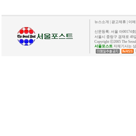
뉴스소개
|
광고제휴
|
이메
신문등록: 서울 아00174호[20
서울시 중랑구 겸재로 49길 40. 
Copyright ⓒ2005 The Se
서울포스트
자체기사는 상