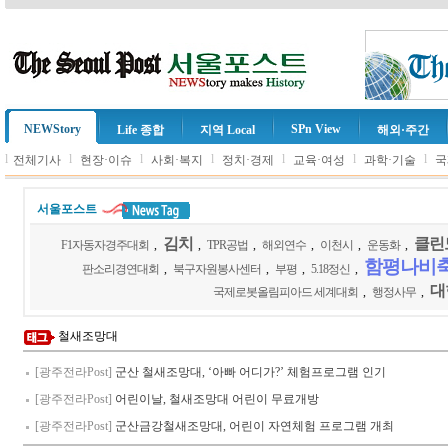
NEWStory
SPn View
Life 종합
지역 Local
해외·주간
l
l
l
l
l
l
l
전체기사
현장·이슈
사회·복지
정치·경제
교육·여성
과학·기술
국
서울포스트
김치
클린
F1자동자경주대회
,
,
TPR공법
,
해외연수
,
이천시
,
운동화
,
함평나비
판소리경연대회
,
북구자원봉사센터
,
부평
,
5.18정신
,
대
국제로봇올림피아드 세계대회
,
행정사무
,
철새조망대
[광주전라Post]
군산 철새조망대, ‘아빠 어디가?’ 체험프로그램 인기
[광주전라Post]
어린이날, 철새조망대 어린이 무료개방
[광주전라Post]
군산금강철새조망대, 어린이 자연체험 프로그램 개최