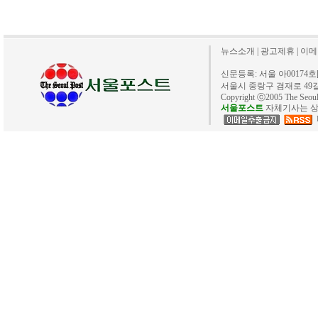
뉴스소개
|
광고제휴
|
이메
신문등록: 서울 아00174호[20
서울시 중랑구 겸재로 49길 40. 
Copyright ⓒ2005 The Se
서울포스트
자체기사는 상