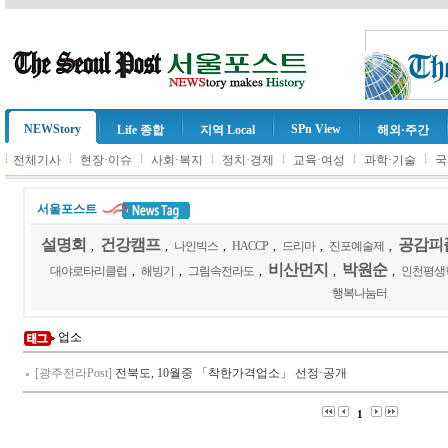
NEWStory
SPn View
Life 종합
지역 Local
해외·주간
l
l
l
l
l
l
l
전체기사
현장·이슈
사회·복지
정치·경제
교육·여성
과학·기술
국
서울포스트
설명회
건강캠프
공감피
,
,
나인빅스
,
HACCP
,
드리마
,
진포예술제
,
비산먼지
박원순
대야로타리클럽
,
해빙기
,
그림속전라도
,
,
,
인천평생
행복나눔터
업소
[광주전라Post]
전북도, 10월중 「착한가격업소」 선정·공개
1