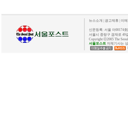
뉴스소개
|
광고제휴
|
이메
신문등록: 서울 아00174호[20
서울시 중랑구 겸재로 49길 40. 
Copyright ⓒ2005 The Se
서울포스트
자체기사는 상