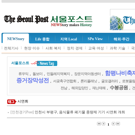
NEWStory
SPn View
Life 종합
지역 Local
해외·주간
l
l
l
l
l
l
l
전체기사
현장·이슈
사회·복지
정치·경제
교육·여성
과학·기술
국
서울포스트
함평나비축
류우익
,
돌보미
,
민들레지역복지
,
장운지역아동센터
,
증거장막성전
,
서곶축구연합회
,
론리플래닛
,
굴포갤러리
,
로봇올
수봉공원
전남
,
해외입양인
,
재난재해
,
,
시연회
[인천경기Post]
인천시 부평구, 음식물류 폐기물 종량제 기기 시연회 개최
1