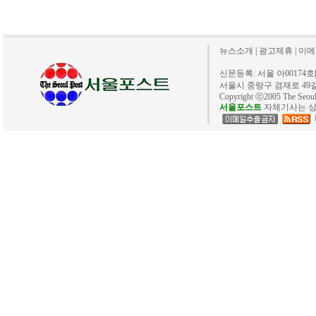
뉴스소개
|
광고제휴
|
이메
신문등록: 서울 아00174호[20
서울시 중랑구 겸재로 49길 40. 
Copyright ⓒ2005 The Se
서울포스트
자체기사는 상