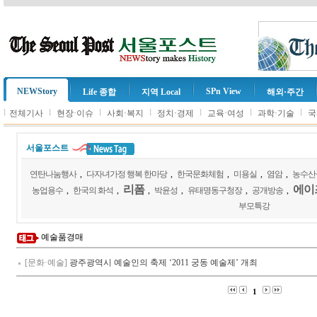
NEWStory
SPn View
Life 종합
지역 Local
해외·주간
l
l
l
l
l
l
l
전체기사
현장·이슈
사회·복지
정치·경제
교육·여성
과학·기술
국
서울포스트
연탄나눔행사
,
다자녀가정 행복 한마당
,
한국문화체험
,
미용실
,
염암
,
농수산
리폼
에이
농업용수
,
한국의 화석
,
,
박윤성
,
유태명동구청장
,
공개방송
,
부모특강
예술품경매
[문화·예술]
광주광역시 예술인의 축제 ‘2011 궁동 예술제’ 개최
1