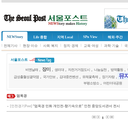
NEWStory
SPn View
Life 종합
지역 Local
해외·주간
l
l
l
l
l
l
l
전체기사
현장·이슈
사회·복지
정치·경제
교육·여성
과학·기술
국
서울포스트
장미
비엔날래
,
,
생리대
,
자전거거점도시
,
나눔실천
,
방역활동
,
뮤
급성출혈성결막염
,
국가안보
,
김대중컨벤션
,
유체꽃측제
,
장기자랑
,
부평소방소
,
어린이대공원
엄옥경
[인천경기Post]
“엄옥경 민화 개인전-향기속으로” 인천 중앙도서관서 전시
1