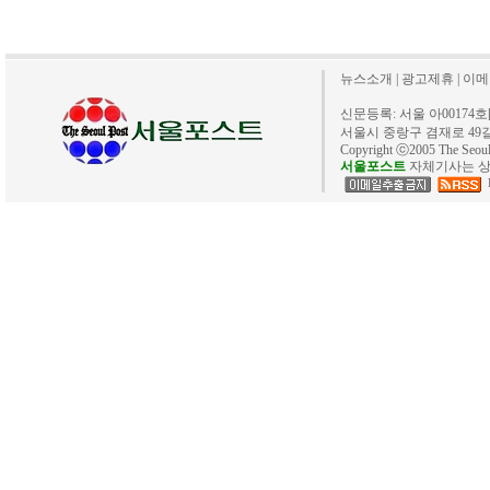
뉴스소개
|
광고제휴
|
이메
신문등록: 서울 아00174호[20
서울시 중랑구 겸재로 49길 40. 
Copyright ⓒ2005 The Se
서울포스트
자체기사는 상