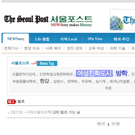
NEWStory
SPn View
Life 종합
지역 Local
해외·주간
l
l
l
l
l
l
l
전체기사
현장·이슈
사회·복지
정치·경제
교육·여성
과학·기술
국
서울포스트
여성친화도시
방학
오월창작가요제
,
인천학생교육문화회관
,
,
,
인
한강
부평풍물대축제
,
,
성명서
,
한맥제
,
우유팩
,
농기계
,
희귀난치질환
,
치료
벌초
[정기보 - 시와수필의산책]
[詩] 벌초 가는 날
1