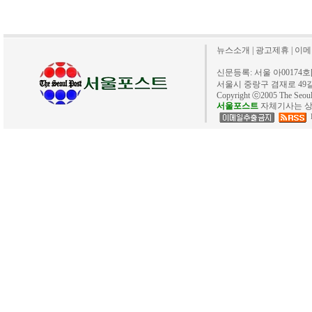
뉴스소개
|
광고제휴
|
이메
신문등록: 서울 아00174호[20
서울시 중랑구 겸재로 49길 40. 
Copyright ⓒ2005 The Se
서울포스트
자체기사는 상