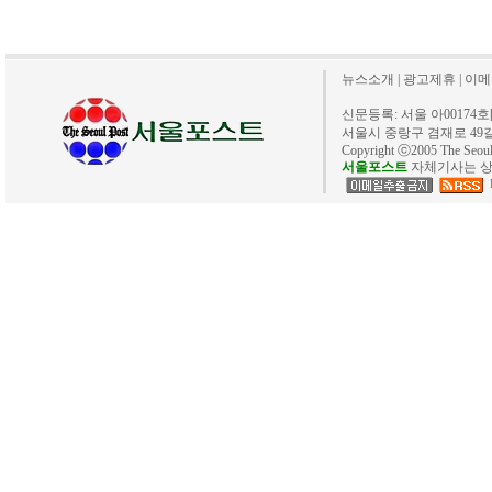
뉴스소개
|
광고제휴
|
이메
신문등록: 서울 아00174호[20
서울시 중랑구 겸재로 49길 40. 
Copyright ⓒ2005 The Se
서울포스트
자체기사는 상