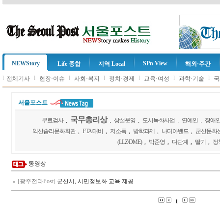
NEWStory
SPn View
Life 종합
지역 Local
해외·주간
l
l
l
l
l
l
l
전체기사
현장·이슈
사회·복지
정치·경제
교육·여성
과학·기술
국
서울포스트
국무총리상
무료검사
,
,
상설운영
,
도시녹화사업
,
연예인
,
장애
익산솜리문화회관
,
FTA 대비
,
저소득
,
방학과제
,
나디아밴드
,
군산문화
(LLZ/DME)
,
박준영
,
다단계
,
딸기
,
정
동영상
[광주전라Post]
군산시, 시민정보화 교육 제공
1