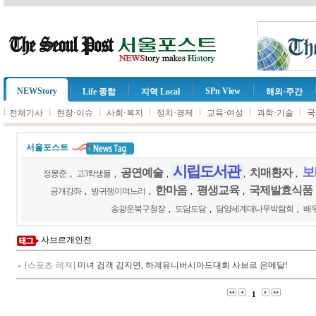
NEWStory
SPn View
Life 종합
지역 Local
해외·주간
l
l
l
l
l
l
l
전체기사
현장·이슈
사회·복지
정치·경제
교육·여성
과학·기술
국
서울포스트
시립도서관
보
공연예술
치매환자
정몽준
,
고3학생들
,
,
,
,
한마음
평생교육
국제발효식품
공개강좌
,
방귀쟁이며느리
,
,
,
송광운북구청장
,
도담도담
,
담양세계대나무박람회
,
배
사브르개인전
[스포츠·레져]
미녀 검객 김지연, 하계유니버시아드대회 사브르 은메달!
1