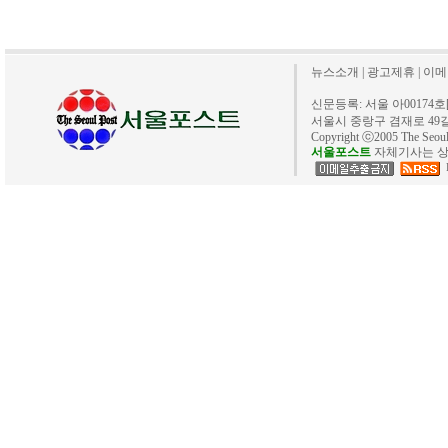
뉴스소개
|
광고제휴
|
이메
신문등록: 서울 아00174호[20
서울시 중랑구 겸재로 49길 40. 
Copyright ⓒ2005 The Se
서울포스트
자체기사는 상