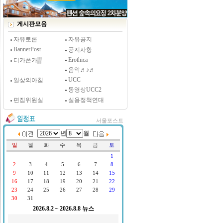
[시사저널 인터뷰] 윤방부 연세대 의대 명예교수,
"골초에게 전자담배를 허하라"
게시판모음
자유토론
자유공지
BannerPost
공지사항
Erothica
디카폰카▒
음악♬♪♬
UCC
일상의아침
동영상UCC2
편집위원실
실용정책연대
서울포스트