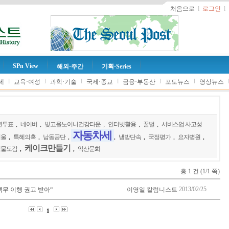
처음으로
l
로그인
l
SPn View
해외·주간
기획·Series
l
l
l
l
l
l
제
교육·여성
과학·기술
국제·종교
금융·부동산
포토뉴스
영상뉴스
년투표
,
네이버
,
빛고을노이니건강타운
,
인터넷활용
,
꿀벌
,
서비스업 사고성
자동차세
서울
,
특혜의혹
,
남동공단
,
,
냉방단속
,
국정평가
,
요자병원
,
케이크만들기
식물도감
,
,
익산문화
총 1 건 (1/1 쪽)
2013/02/25
책무 이행 권고 받아“
이영일 칼럼니스트
1