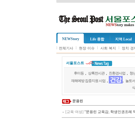
NEWStory
Life 종합
지역 Local
l
l
l
l
전체기사
현장·이슈
사회·복지
정치·경
서울포스트
후미등
,
상록전시관
,
친환경사업
,
청
건강
재해예방 집중지원 사업
,
,
놀토
문용린
[교육·여성]
“문용린 교육감, 학생인권조례 