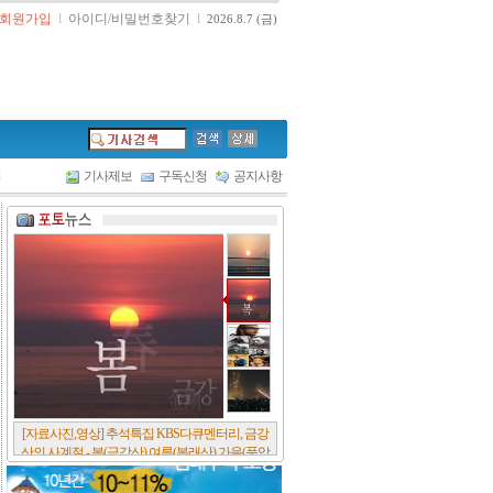
회원가입
l
아이디/비밀번호찾기
l
2026.8.7 (금)
l
기사제보
구독신청
공지사항
[서울포스트논단] 담배에 관한 추억, 연도별 우리
나라 금연정책 및 금연구역 확대 추이, 정부가 아
무리 더 해롭다고 사기를 쳐대도 피워 본 사람은
다 안다, 전자담배시장은 10년새 폭발적 증가세..