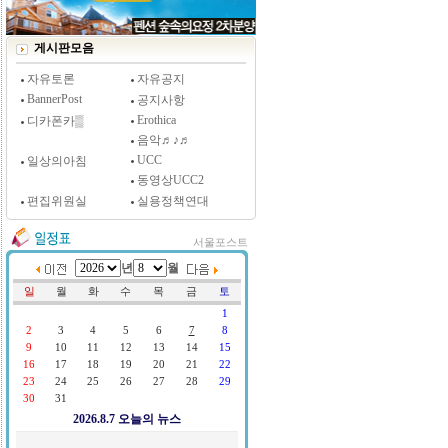
[시사저널 인터뷰] 윤방부 연세대 의대 명예교수,
"골초에게 전자담배를 허하라"
게시판모음
자유토론
자유공지
BannerPost
공지사항
Erothica
디카폰카▒
음악♬♪♬
UCC
일상의아침
동영상UCC2
편집위원실
실용정책연대
서울포스트