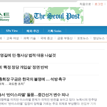
처음으로
l
로그인
l
SPn View
해외·주간
기획·Series
l
l
l
l
l
l
제
교육·여성
과학·기술
국제·종교
금융·부동산
포토뉴스
영상뉴스
 송영길에 민·형사상 법적 대응 나설것
 '특정 정당 개입설' 정면 반박
 총회장 구금은 한국의 불명예 … 석방 촉구
외적 … 과도한 조치”
서 ‘반이스라엘’ 돌풍…중간선거 변수 되나
영향력을 끼치던 이스라엘 문제가 극적인 반전을 보이고 있다. 뉴욕시의 민주당
에서 ‘반이스라엘’ 입장이 당락을 가르는 주요 의제로 부상했다.
편집부 기자