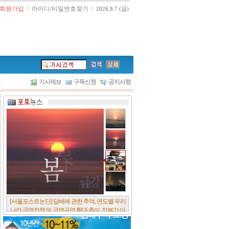
회원가입
l
아이디/비밀번호찾기
l
2026.8.7 (금)
l
기사제보
구독신청
공지사항
[서울포스트논단] 담배에 관한 추억, 연도별 우리
나라 금연정책 및 금연구역 확대 추이, 정부가 아
무리 더 해롭다고 사기를 쳐대도 피워 본 사람은
다 안다, 전자담배시장은 10년새 폭발적 증가세..