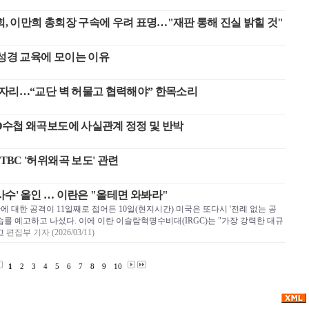
, 이만희 총회장 구속에 우려 표명…"재판 통해 진실 밝힐 것"
 성경 교육에 모이는 이유
 한자리…“교단 벽 허물고 협력해야” 한목소리
PD수첩 왜곡보도에 사실관계 정정 및 반박
TBC '허위왜곡 보도' 관련
사수' 올인 … 이란은 "올테면 와봐라"
 대한 공격이 11일째로 접어든 10일(현지시간) 미국은 또다시 '전례 없는 공
습를 예고하고 나섰다. 이에 이란 이슬람혁명수비대(IRGC)는 "가장 강력한 대규
고
편집부 기자 (2026/03/11)
1
2
3
4
5
6
7
8
9
10