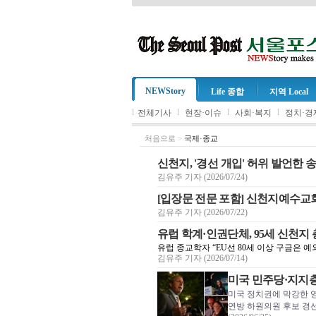
NEWStory
Life 종합
지역 Local
l
l
l
l
전체기사
현장·이슈
사회·복지
정치·경
처음으로
>
국제·종교
신천지, '경선 개입' 허위 발언한
김유주 기자 (2026/07/24)
[입장문 전문 포함] 신천지예수교회
김유주 기자 (2026/07/22)
유럽 학계·인권단체, 95세 신천지
유럽 종교학자 “EU선 80세 이상 구금은 예
김유주 기자 (2026/07/14)
미국 민주당·지지층
미국 정치권에 막강한 
연방 하원의원 후보 경선