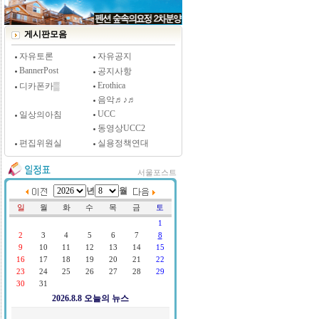
게시판모음
자유토론
자유공지
BannerPost
공지사항
Erothica
디카폰카▒
음악♬♪♬
UCC
일상의아침
동영상UCC2
편집위원실
실용정책연대
서울포스트