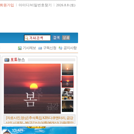
회원가입
l
아이디/비밀번호찾기
l
2026.8.8 (토)
l
기사제보
구독신청
공지사항
[자료사진,영상] 추석특집 KBS다큐멘터리, 금강
산의 사계절 - 봄(금강산),여름(봉래산),가을(풍악
산),겨울(개골산).. 유네스코 는 지난 7월 금강산을
세계유산에 등재