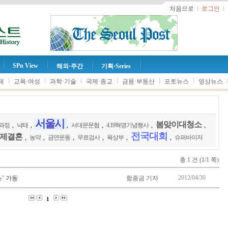
처음으로
l
로그인
l
SPn View
해외·주간
기획·Series
l
l
l
l
l
l
제
교육·여성
과학·기술
국제·종교
금융·부동산
포토뉴스
영상뉴스
서울시
봄맞이대청소
과정
,
낙태
,
,
서대문문협
,
4.19혁명기념행사
,
,
전국대회
제결혼
,
농약
,
금연운동
,
무료검사
,
육상부
,
,
슈퍼바이저
총 1 건 (1/1 쪽)
2012/04/30
’ 가동
함종금 기자
1