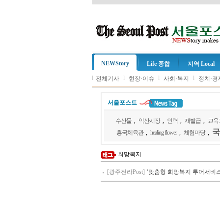
NEWStory
Life 종합
지역 Local
l
l
l
l
전체기사
현장·이슈
사회·복지
정치·경
서울포스트
수산물
,
익산시장
,
인력
,
재발급
,
교육
국
흥국체육관
,
healing flower
,
체험마당
,
희망복지
[광주전라Post]
‘맞춤형 희망복지 투어서비스