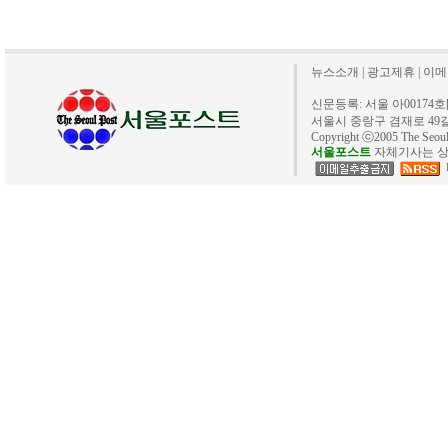
뉴스소개
|
광고제휴
|
이메
신문등록: 서울 아00174호[20
서울시 중랑구 겸재로 49길 40. 
Copyright ⓒ2005 The Se
서울포스트
자체기사는 상