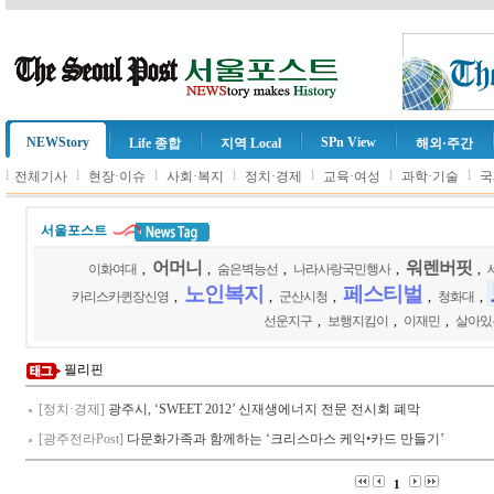
NEWStory
SPn View
Life 종합
지역 Local
해외·주간
l
l
l
l
l
l
l
전체기사
현장·이슈
사회·복지
정치·경제
교육·여성
과학·기술
국
서울포스트
어머니
워렌버핏
이화여대
,
,
숨은벽능선
,
나라사랑국민행사
,
,
노인복지
페스티벌
카리스카퀸장신영
,
,
군산시청
,
,
청화대
,
선운지구
,
보행지킴이
,
이재민
,
살아있
필리핀
[정치·경제]
광주시, ‘SWEET 2012’ 신재생에너지 전문 전시회 폐막
[광주전라Post]
다문화가족과 함께하는 ‘크리스마스 케익•카드 만들기’
1