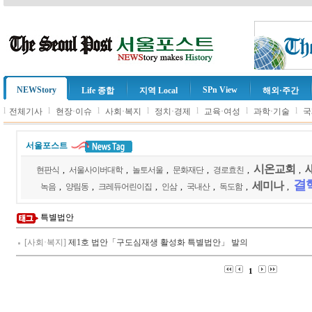
NEWStory
SPn View
Life 종합
지역 Local
해외·주간
l
l
l
l
l
l
l
전체기사
현장·이슈
사회·복지
정치·경제
교육·여성
과학·기술
국
서울포스트
시온교회
현판식
,
서울사이버대학
,
놀토서울
,
문화재단
,
경로효친
,
,
결
세미나
녹음
,
양림동
,
크레듀어린이집
,
인삼
,
국내산
,
독도함
,
,
특별법안
[사회·복지]
제1호 법안「구도심재생 활성화 특별법안」 발의
1