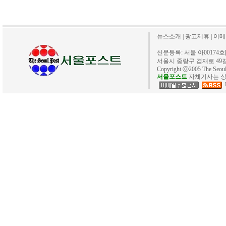
뉴스소개
|
광고제휴
|
이메
신문등록: 서울 아00174호[20
서울시 중랑구 겸재로 49길 40. 
Copyright ⓒ2005 The Se
서울포스트
자체기사는 상