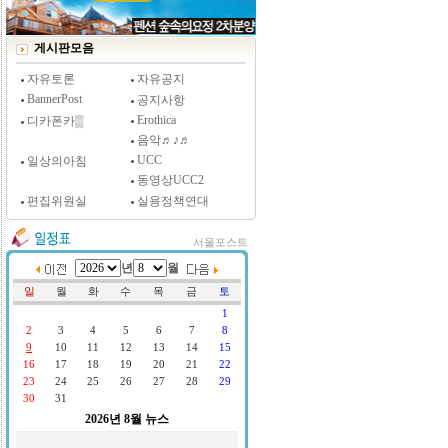
[시사저널 인터뷰] 윤방부 연세대 의대 명예교수,
"골초에게 전자담배를 허하라"
게시판모음
자유토론
자유공지
BannerPost
공지사항
Erothica
디카폰카▒
음악♬♪♬
UCC
일상의아침
동영상UCC2
편집위원실
실용정책연대
서울포스트