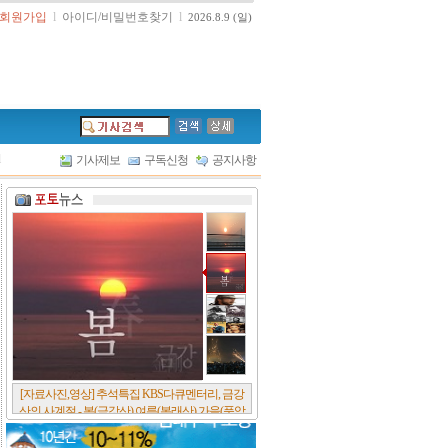
회원가입
l
아이디/비밀번호찾기
l
2026.8.9 (일)
l
기사제보
구독신청
공지사항
[서울포스트논단] 담배에 관한 추억, 연도별 우리
나라 금연정책 및 금연구역 확대 추이, 정부가 아
무리 더 해롭다고 사기를 쳐대도 피워 본 사람은
다 안다, 전자담배시장은 10년새 폭발적 증가세..