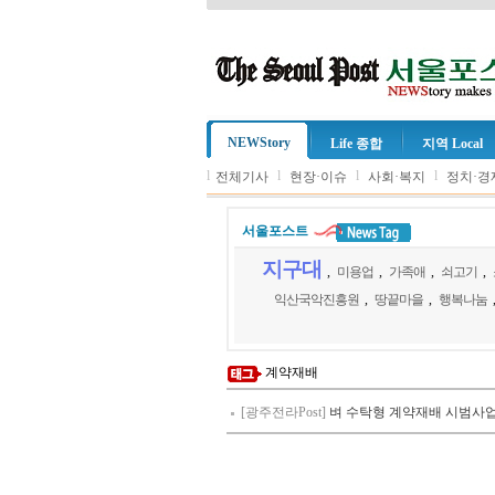
NEWStory
Life 종합
지역 Local
l
l
l
l
전체기사
현장·이슈
사회·복지
정치·경
서울포스트
지구대
,
미용업
,
가족애
,
쇠고기
,
익산국악진흥원
,
땅끝마을
,
행복나눔
계약재배
[광주전라Post]
벼 수탁형 계약재배 시범사업