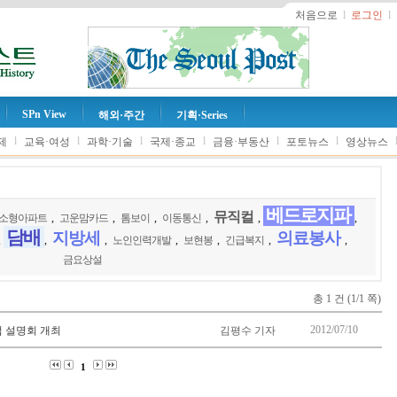
처음으로
l
로그인
l
SPn View
해외·주간
기획·Series
l
l
l
l
l
l
제
교육·여성
과학·기술
국제·종교
금융·부동산
포토뉴스
영상뉴스
베드로지파
뮤직컬
소형아파트
,
고운맘카드
,
톰보이
,
이동통신
,
,
,
담배
지방세
의료봉사
,
,
,
노인인력개발
,
보현봉
,
긴급복지
,
,
금요상설
총 1 건 (1/1 쪽)
2012/07/10
 설명회 개최
김평수 기자
1