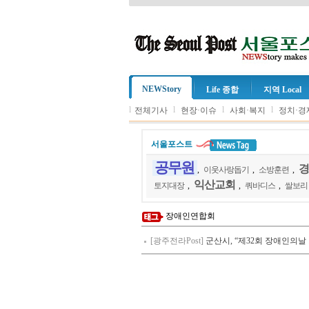
NEWStory
Life 종합
지역 Local
l
l
l
l
전체기사
현장·이슈
사회·복지
정치·경
서울포스트
공무원
경
,
이웃사랑돕기
,
소방훈련
,
익산교회
토지대장
,
,
쿼바디스
,
쌀보리
장애인연합회
[광주전라Post]
군산시, “제32회 장애인의날