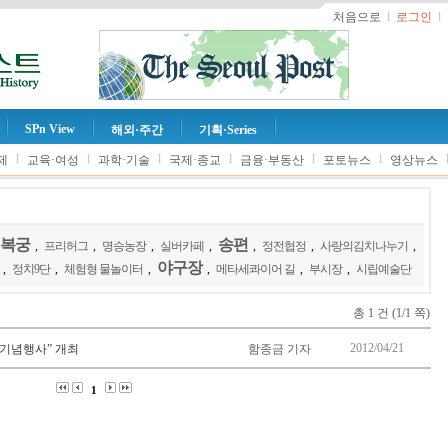
처음으로
l
로그인
l
SPn View
해외·주간
기획·Series
l
l
l
l
l
l
제
교육·여성
과학·기술
국제·종교
금융·부동산
포토뉴스
영상뉴스
복궁
송편
,
프리허그
,
명승농장
,
실버카페
,
,
정전협정
,
사랑의김치나누기
,
야구장
,
정치9단
,
체험형 물놀이터
,
,
메타세콰이어 길
,
부시장
,
시립예술단
총 1 건 (1/1 쪽)
2012/04/21
 기념행사” 개최
함종금 기자
1