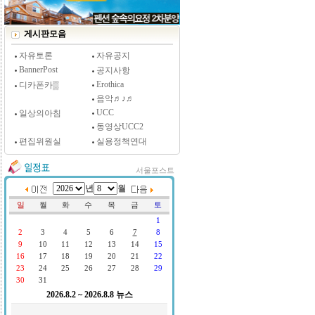
[시사저널 인터뷰] 윤방부 연세대 의대 명예교수,
"골초에게 전자담배를 허하라"
게시판모음
자유토론
자유공지
BannerPost
공지사항
Erothica
디카폰카▒
음악♬♪♬
UCC
일상의아침
동영상UCC2
편집위원실
실용정책연대
서울포스트