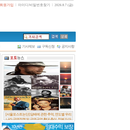
회원가입
l
아이디/비밀번호찾기
l
2026.8.7 (금)
l
기사제보
구독신청
공지사항
[서울포스트논단] 담배에 관한 추억, 연도별 우리
나라 금연정책 및 금연구역 확대 추이, 정부가 아
무리 더 해롭다고 사기를 쳐대도 피워 본 사람은
다 안다, 전자담배시장은 10년새 폭발적 증가세..