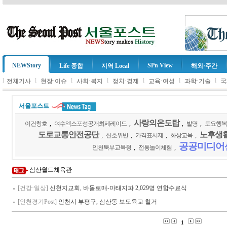
NEWStory
SPn View
Life 종합
지역 Local
해외·주간
l
l
l
l
l
l
l
전체기사
현장·이슈
사회·복지
정치·경제
교육·여성
과학·기술
국
서울포스트
사랑의온도탑
이건창호
,
여수엑스포성공개최페레이드
,
,
발명
,
토요행복
도로교통안전공단
노후생
,
신호위반
,
가격표시제
,
화상교육
,
공공미디어
인천북부교육청
,
전통놀이체험
,
삼산월드체육관
[건강·일상]
신천지교회, 바돌로매-마태지파 2,029명 연합수료식
[인천경기Post]
인천시 부평구, 삼산동 보도육교 철거
1