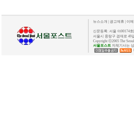
뉴스소개
|
광고제휴
|
이메
신문등록: 서울 아00174호[20
서울시 중랑구 겸재로 49길 40. 
Copyright ⓒ2005 The Se
서울포스트
자체기사는 상