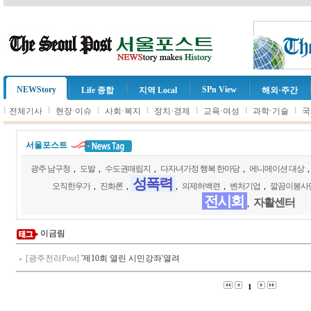
NEWStory
SPn View
Life 종합
지역 Local
해외·주간
l
l
l
l
l
l
l
전체기사
현장·이슈
사회·복지
정치·경제
교육·여성
과학·기술
국
서울포스트
광주 남구청
,
도발
,
수도권매립지
,
다자녀가정 행복 한마당
,
에니메이션 대상
성폭력
오직한우가
,
진화론
,
,
의제허백련
,
벤처기업
,
깔끔이봉사
전시회
자활센터
,
이금림
[광주전라Post]
'제10회 열린 시민강좌'열려
1