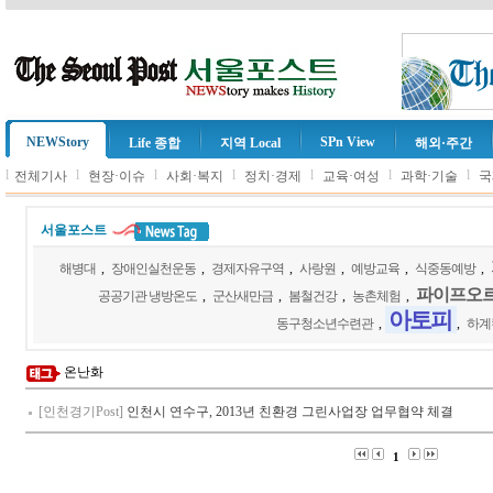
NEWStory
SPn View
Life 종합
지역 Local
해외·주간
l
l
l
l
l
l
l
전체기사
현장·이슈
사회·복지
정치·경제
교육·여성
과학·기술
국
서울포스트
해병대
,
장애인실천운동
,
경제자유구역
,
사랑원
,
예방교육
,
식중동예방
,
파이프오
공공기관 냉방온도
,
군산새만금
,
봄철건강
,
농촌체험
,
아토피
동구청소년수련관
,
,
하계
온난화
[인천경기Post]
인천시 연수구, 2013년 친환경 그린사업장 업무협약 체결
1