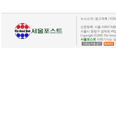
뉴스소개
|
광고제휴
|
이메
신문등록: 서울 아00174호[20
서울시 중랑구 겸재로 49길 40. 
Copyright ⓒ2005 The Se
서울포스트
자체기사는 상