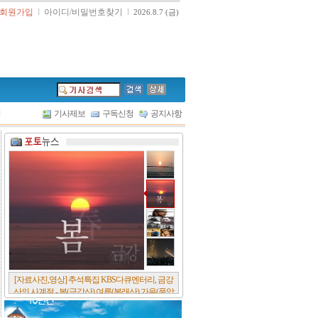
회원가입
l
아이디/비밀번호찾기
l
2026.8.7 (금)
l
기사제보
구독신청
공지사항
[자료사진,영상] 추석특집 KBS다큐멘터리, 금강
산의 사계절 - 봄(금강산),여름(봉래산),가을(풍악
산),겨울(개골산).. 유네스코 는 지난 7월 금강산을
세계유산에 등재