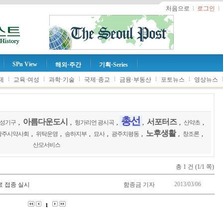
처음으로
l
로그인
l
SPn View
해외·주간
기획·Series
l
l
l
l
l
l
제
교육·여성
과학·기술
국제·종교
금융·부동산
포토뉴스
영상뉴스
총선
아름다운도시
서포터즈
성기구
,
,
헝가리언 광시곡
,
,
,
산약초
,
노후생활
광주시약사회
,
위탁운영
,
송하지부
,
묘사
,
광주치평동
,
,
창조론
,
산모서비스
총 1 건 (1/1 쪽)
2013/03/06
료 접종 실시
함종금 기자
1