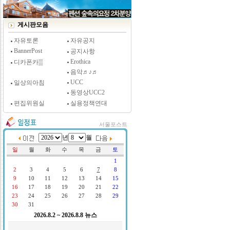
게시판모음
자유토론
자유공지
BannerPost
공지사항
Erothica
디카폰카▒
음악♬♪♬
UCC
일상의아침
동영상UCC2
편집위원실
실용정책연대
서울포스트