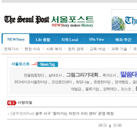
NEWStory
SPn View
Life 종합
지역 Local
해외·주간
l
l
l
l
l
l
l
전체기사
현장·이슈
사회·복지
정치·경제
교육·여성
과학·기술
국
서울포스트
말씀
그림그리기대회
한울림합창단
,
실태조사
,
,
촉각도서
,
2012세이프서울한마당
,
건강증진센터
,
희망나눔
,
효령한마당
,
영국빵집
,
골
재발급
,
물류기업
,
장학재단
,
포스코
,
사랑의빛
[광주전라Post]
광주 서구 ‘찾아가는 자전거 수리 센터’ 운영 예정
1