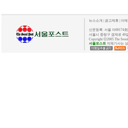
뉴스소개
|
광고제휴
|
이메
신문등록: 서울 아00174호[20
서울시 중랑구 겸재로 49길 40. 
Copyright ⓒ2005 The Se
서울포스트
자체기사는 상