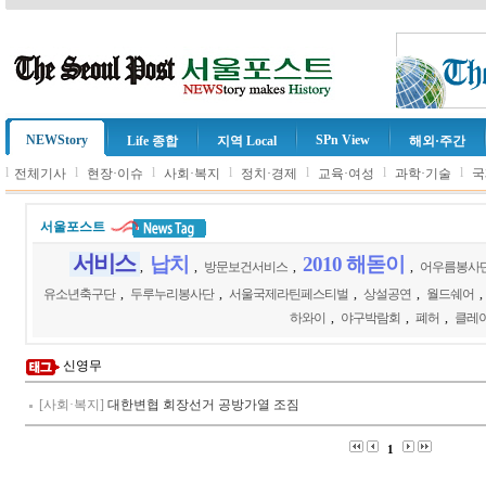
NEWStory
SPn View
Life 종합
지역 Local
해외·주간
l
l
l
l
l
l
l
전체기사
현장·이슈
사회·복지
정치·경제
교육·여성
과학·기술
국
서울포스트
서비스
납치
2010 해돋이
,
,
방문보건서비스
,
,
어우름봉사
유소년축구단
,
두루누리봉사단
,
서울국제라틴페스티벌
,
상설공연
,
월드쉐어
,
하와이
,
야구박람회
,
폐허
,
클레
신영무
[사회·복지]
대한변협 회장선거 공방가열 조짐
1