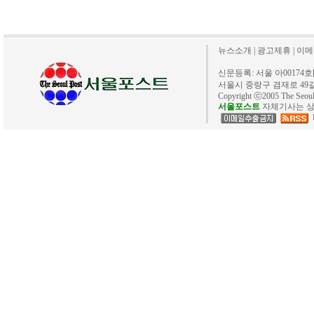
뉴스소개
|
광고제휴
|
이메
신문등록: 서울 아00174호[20
서울시 중랑구 겸재로 49길 40. 
Copyright ⓒ2005 The Se
서울포스트
자체기사는 상