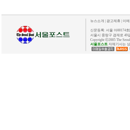
뉴스소개
|
광고제휴
|
이메
신문등록: 서울 아00174호[20
서울시 중랑구 겸재로 49길 40. 
Copyright ⓒ2005 The Se
서울포스트
자체기사는 상