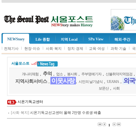
NEWStory
SPn View
Life 종합
지역 Local
해외·주간
l
l
l
l
l
l
l
전체기사
현장·이슈
사회·복지
정치·경제
교육·여성
과학·기술
국
서울포스트
추억
개나리체험
,
,
업소
,
봉사회
,
주부명예기자
,
산불취약지역점검
,
이웃사랑
외국
지역사회서비스
,
,
시민의 날기념식
,
UEAMA
,
보문산
,
사회
시온기독교센터
[사회·복지]
시온기독교선교센터 올해 2만명 수료생 배출
1