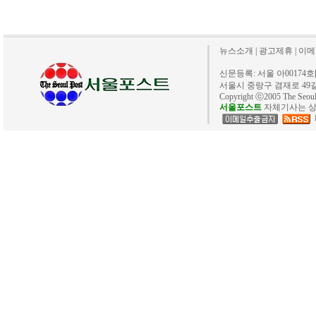
뉴스소개
|
광고제휴
|
이메
신문등록: 서울 아00174호[20
서울시 중랑구 겸재로 49길 40. 
Copyright ⓒ2005 The Se
서울포스트
자체기사는 상