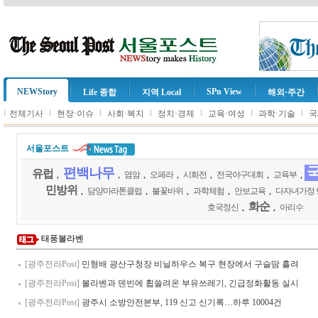
NEWStory
SPn View
Life 종합
지역 Local
해외·주간
l
l
l
l
l
l
l
전체기사
현장·이슈
사회·복지
정치·경제
교육·여성
과학·기술
국
서울포스트
편백나무
유럽
,
,
염암
,
오페라
,
시화전
,
전국야구대회
,
교육부
,
민방위
,
담양마라톤클럽
,
불꽃바위
,
과학체험
,
안보교육
,
다자녀가정 
화순
호국정신
,
,
아리수
태풍볼라벤
[광주전라Post]
민형배 광산구청장 비닐하우스 복구 현장에서 구슬땀 흘려
[광주전라Post]
볼라벤과 덴빈에 휩쓸려온 부유쓰레기, 긴급정화활동 실시
[광주전라Post]
광주시 소방안전본부, 119 신고 신기록…하루 10004건