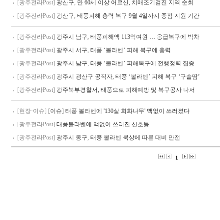
[광주전라Post]
광산구, 만 60세 이상 어르신, 치매조기검진 지역 순회
[광주전라Post]
광산구, 태풍피해 총력 복구 9월 4일까지 중점 지원 기간
[광주전라Post]
광주시 남구, 태풍피해액 113억여원 … 응급복구에 박차
[광주전라Post]
광주시 서구, 태풍 ‘볼라벤’ 피해 복구에 총력
[광주전라Post]
광주시 남구, 태풍 ‘볼라벤’ 피해복구에 전행정력 집중
[광주전라Post]
광주시 광산구 공직자, 태풍 ‘볼라벤’ 피해 복구 ‘구슬땀’
[광주전라Post]
광주북부경찰서, 태풍으로 피해예방 및 복구공사 나서
[현장·이슈]
[이슈] 태풍 볼라벤에 '130살 회화나무' 맥없이 쓰러졌다
[광주전라Post]
태풍볼라벤에 맥없이 쓰러진 신호등
[광주전라Post]
광주시 동구, 태풍 볼라벤 북상에 따른 대비 만전
1