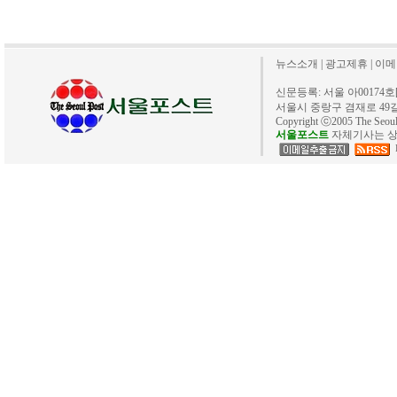
뉴스소개
|
광고제휴
|
이메
신문등록: 서울 아00174호[20
서울시 중랑구 겸재로 49길 40. 
Copyright ⓒ2005 The Se
서울포스트
자체기사는 상