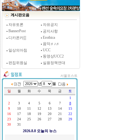
[시사저널 인터뷰] 윤방부 연세대 의대 명예교수,
"골초에게 전자담배를 허하라"
게시판모음
자유토론
자유공지
BannerPost
공지사항
Erothica
디카폰카▒
음악♬♪♬
UCC
일상의아침
동영상UCC2
편집위원실
실용정책연대
서울포스트