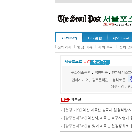
NEWStory
Life 종합
지역 Local
l
l
l
l
전체기사
현장·이슈
사회·복지
정치·경
서울포스트
문화예술공연
,
금연단속
,
인터넷기초교
건너지마오
,
광주문학관
,
정책토론
,
뇌수막염
,
만
미륵산
[현장·이슈]
익산 미륵산 심곡사 칠층석탑 
[광주전라Post]
익산시, 미륵산 복구사업에 
[광주전라Post]
봄 맞이 미륵산 환경정화로 