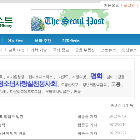
처음으로
l
로그인
l
SPn View
해외·주간
기획·Series
l
l
l
l
l
l
제
교육·여성
과학·기술
국제·종교
금융·부동산
포토뉴스
영상뉴스
평화
육
,
이기환청장
,
현대로지스틱스
,
그린PC
,
사랑의빛
,
,
님아 그강을
청소년사랑실천봉사회
고용
,
도봉산지구
,
청년취업박람회
,
,
70세
,
다문화교육프로그램
,
부평역사박물관
,
커플
총 3 건 (1/1 쪽)
2012/07/04
사리장엄구 발견
함종금 기자
2012/06/16
총력
함종금 기자
2012/03/27
등산객 맞이 완료
함종금 기자