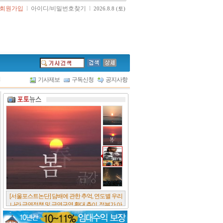
회원가입
l
아이디/비밀번호찾기
l
2026.8.8 (토)
l
기사제보
구독신청
공지사항
[서울포스트논단] 담배에 관한 추억, 연도별 우리
나라 금연정책 및 금연구역 확대 추이, 정부가 아
무리 더 해롭다고 사기를 쳐대도 피워 본 사람은
다 안다, 전자담배시장은 10년새 폭발적 증가세..