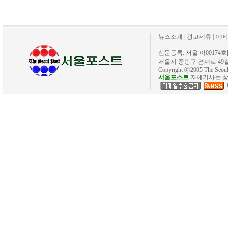
뉴스소개
|
광고제휴
|
이메
신문등록: 서울 아00174호[20
서울시 중랑구 겸재로 49길 40. 
Copyright ⓒ2005 The Se
서울포스트
자체기사는 상