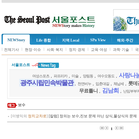
NEWStory
SPn View
Life 종합
지역 Local
해외·주간
l
l
l
l
l
l
l
전체기사
현장·이슈
사회·복지
정치·경제
교육·여성
과학·기술
국
서울포스트
사랑나
여성스포츠
,
파프리카
,
미술
,
양림동
,
여수오동도
,
광주시립민속박물관
롯데
,
천연비누
,
입춘대길
,
체납세
,
김남희
무료틀니
,
,
난임부부
보수
[이병익의
정치교차로
]
[칼럼] 정의는 보수,진보 문제 아닌 상식,몰상식의 문제
1