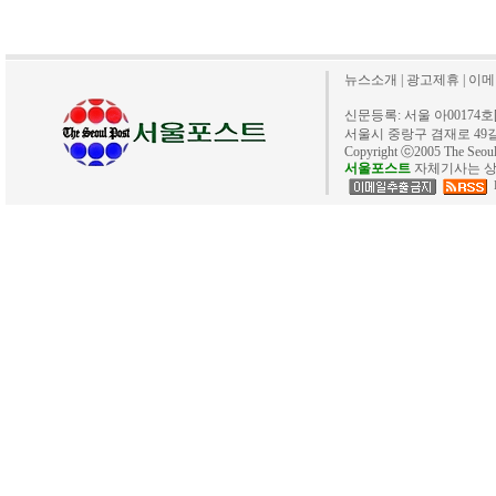
뉴스소개
|
광고제휴
|
이메
신문등록: 서울 아00174호[20
서울시 중랑구 겸재로 49길 40. 
Copyright ⓒ2005 The Se
서울포스트
자체기사는 상