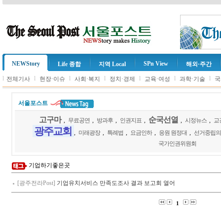
NEWStory
SPn View
Life 종합
지역 Local
해외·주간
l
l
l
l
l
l
l
전체기사
현장·이슈
사회·복지
정치·경제
교육·여성
과학·기술
국
서울포스트
고구마
순국선열
,
무료공연
,
방과후
,
인권지표
,
,
시정뉴스
,
교
광주교회
,
미래광장
,
특례법
,
요금인하
,
응원 원정대
,
선거중립의
국가인권위원회
기업하기좋은곳
[광주전라Post]
기업유치서비스 만족도조사 결과 보고회 열어
1