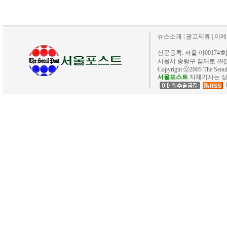
뉴스소개
|
광고제휴
|
이메
신문등록: 서울 아00174호[20
서울시 중랑구 겸재로 49길 40. 
Copyright ⓒ2005 The Se
서울포스트
자체기사는 상