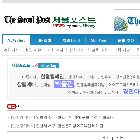
NEWStory
SPn View
Life 종합
지역 Local
해외·주간
l
l
l
l
l
l
l
전체기사
현장·이슈
사회·복지
정치·경제
교육·여성
과학·기술
국
서울포스트
헌혈캠페인
미륵사지
,
,
생태학교
,
오페라
,
영유아
,
청소년운영위원
박물관
창립예배
,
문학상
,
,
민생침해범죄예방
,
에어프로덕츠코리아
경인아
정화조
,
해양환경교실
,
실직자
,
미래
[인천경기Post]
인천의 꿈, 대한민국의 미래 구현 여성계 힘모아
[인천경기Post]
인천시 서구, 인천은지영어교육센터 개관
1