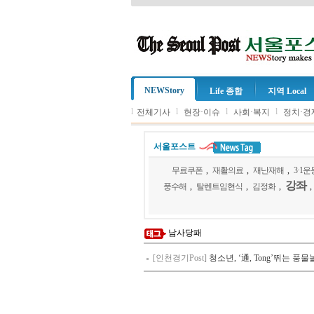
NEWStory
Life 종합
지역 Local
l
l
l
l
전체기사
현장·이슈
사회·복지
정치·경
서울포스트
무료쿠폰
,
재활의료
,
재난재해
,
3·1운
강좌
풍수해
,
탈렌트임현식
,
김정화
,
,
남사당패
[인천경기Post]
청소년, ‘通, Tong’뛰는 풍