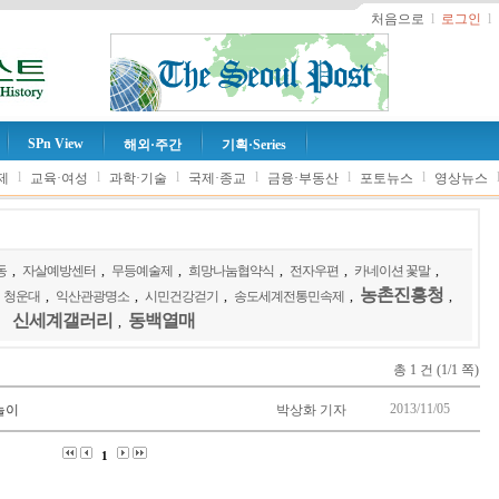
처음으로
l
로그인
l
SPn View
해외·주간
기획·Series
l
l
l
l
l
l
제
교육·여성
과학·기술
국제·종교
금융·부동산
포토뉴스
영상뉴스
동
,
자살예방센터
,
무등예술제
,
희망나눔협약식
,
전자우편
,
카네이션 꽃말
,
농촌진흥청
청운대
,
익산관광명소
,
시민건강걷기
,
송도세계전통민속제
,
,
신세계갤러리
동백열매
,
총 1 건 (1/1 쪽)
2013/11/05
물놀이
박상화 기자
1