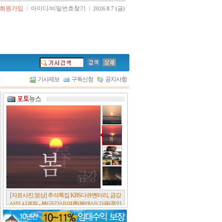
회원가입
l
아이디/비밀번호찾기
l
2026.8.7 (금)
l
기사제보
구독신청
공지사항
[서울포스트논단] 담배에 관한 추억, 연도별 우리
나라 금연정책 및 금연구역 확대 추이, 정부가 아
무리 더 해롭다고 사기를 쳐대도 피워 본 사람은
다 안다, 전자담배시장은 10년새 폭발적 증가세..