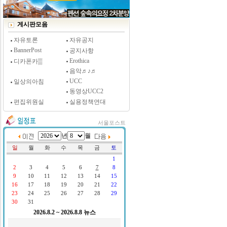
[시사저널 인터뷰] 윤방부 연세대 의대 명예교수,
"골초에게 전자담배를 허하라"
게시판모음
자유토론
자유공지
BannerPost
공지사항
Erothica
디카폰카▒
음악♬♪♬
UCC
일상의아침
동영상UCC2
편집위원실
실용정책연대
서울포스트