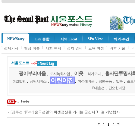
NEWStory
SPn View
Life 종합
지역 Local
해외·주간
l
l
l
l
l
l
l
전체기사
현장·이슈
사회·복지
정치·경제
교육·여성
과학·기술
국
서울포스트
괭이부리마을
이웃
흥사단투명사
,
도시녹화사업
,
,
석가모니
,
어린이집
한일합방
,
상담서비스
,
,
여성예비군
,
금연운동
,
말복
,
슬로
19대총선
,
단오한마당
3·1운동
[광주전라Post]
순국선열의 희생정신을 기리는 군산시 3·1절 기념행사
1