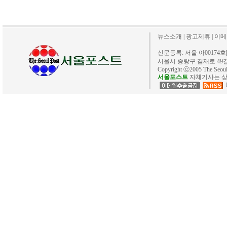
뉴스소개
|
광고제휴
|
이메
신문등록: 서울 아00174호[20
서울시 중랑구 겸재로 49길 40. 
Copyright ⓒ2005 The Se
서울포스트
자체기사는 상