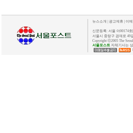
뉴스소개
|
광고제휴
|
이메
신문등록: 서울 아00174호[20
서울시 중랑구 겸재로 49길 40. 
Copyright ⓒ2005 The Se
서울포스트
자체기사는 상