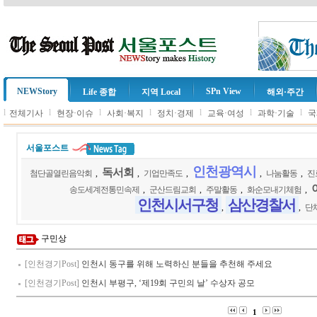
NEWStory
SPn View
Life 종합
지역 Local
해외·주간
l
l
l
l
l
l
l
전체기사
현장·이슈
사회·복지
정치·경제
교육·여성
과학·기술
국
서울포스트
인천광역시
독서회
첨단골열린음악회
,
,
기업만족도
,
,
나눔활동
,
진
송도세계전통민속제
,
군산드림교회
,
주말활동
,
화순모내기체험
,
인천시서구청
삼산경찰서
,
,
단
구민상
[인천경기Post]
인천시 동구를 위해 노력하신 분들을 추천해 주세요
[인천경기Post]
인천시 부평구, ‘제19회 구민의 날’ 수상자 공모
1