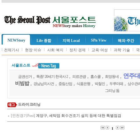
NEWStory
SPn View
Life 종합
지역 Local
해외·주간
l
l
l
l
l
l
l
전체기사
현장·이슈
사회·복지
정치·경제
교육·여성
과학·기술
국
서울포스트
연주대
금권선거
,
특종! 20세기 한국사 2
,
의료관광
,
홈스쿨
,
희망동네
,
비빔밥
,
경남납치사건
,
중림산업
,
식품은행
,
박철민
,
두루미떼
,
상수관
그리닝 돔
드라이크리닝
[인천경기Post]
계양구, 세탁업 회수건조기 설치 등에 대한 특별점검
1