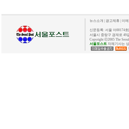
뉴스소개
|
광고제휴
|
이메
신문등록: 서울 아00174호[20
서울시 중랑구 겸재로 49길 40. 
Copyright ⓒ2005 The Se
서울포스트
자체기사는 상